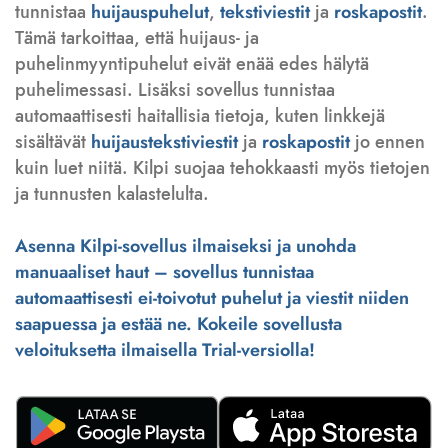
tunnistaa
huijauspuhelut
,
tekstiviestit
ja
roskapostit
.
Tämä tarkoittaa, että huijaus- ja
puhelinmyyntipuhelut eivät enää edes hälytä
puhelimessasi. Lisäksi sovellus tunnistaa
automaattisesti haitallisia tietoja, kuten linkkejä
sisältävät
huijaustekstiviestit
ja
roskapostit
jo ennen
kuin luet niitä. Kilpi suojaa tehokkaasti myös tietojen
ja tunnusten kalastelulta.
Asenna Kilpi-sovellus ilmaiseksi ja unohda
manuaaliset haut – sovellus tunnistaa
automaattisesti ei-toivotut puhelut ja viestit niiden
saapuessa ja estää ne. Kokeile sovellusta
veloituksetta ilmaisella Trial-versiolla!