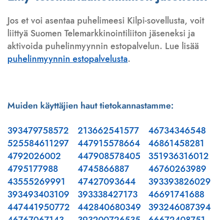
Jos et voi asentaa puhelimeesi Kilpi-sovellusta, voit
liittyä Suomen Telemarkkinointiliiton jäseneksi ja
aktivoida puhelinmyynnin estopalvelun. Lue lisää
puhelinmyynnin estopalvelusta
.
Muiden käyttäjien haut tietokannastamme:
393479758572
213662541577
46734346548
525584611297
447915578664
46861458281
4792026002
447908578405
351936316012
4795177988
4745866887
46760263989
43555269991
47427093644
393393826029
393493403109
393338427173
46691741688
447441950772
442840680349
393246087394