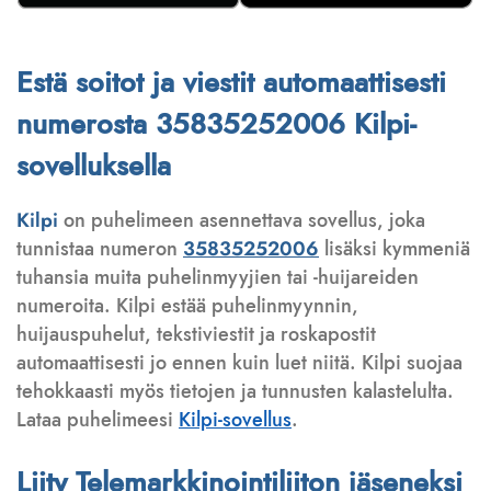
Estä soitot ja viestit automaattisesti
numerosta 35835252006 Kilpi-
sovelluksella
Kilpi
on puhelimeen asennettava sovellus, joka
tunnistaa numeron
35835252006
lisäksi kymmeniä
tuhansia muita puhelinmyyjien tai -huijareiden
numeroita. Kilpi estää puhelinmyynnin,
huijauspuhelut, tekstiviestit ja roskapostit
automaattisesti jo ennen kuin luet niitä. Kilpi suojaa
tehokkaasti myös tietojen ja tunnusten kalastelulta.
Lataa puhelimeesi
Kilpi-sovellus
.
Liity Telemarkkinointiliiton jäseneksi