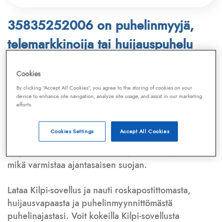
35835252006 on puhelinmyyjä,
telemarkkinoija tai huijauspuhelu
Puhelinnumero
35835252006
löytyy
Cookies
Telemarkkinointiliiton ja
Kilpi-sovelluksen
By clicking “Accept All Cookies”, you agree to the storing of cookies on your
device to enhance site navigation, analyze site usage, and assist in our marketing
tietokannasta, joka kattaa satoja tuhansia
efforts.
puhelinmyyjien
ja
telemarkkinoijien numeroita.
Lisäksi tunnistamme automaattisesti, jos kyseessä on
Cookies Settings
Accept All Cookies
puhelinhuijarin numero
,
sähköpostiosoite
tai
huijausviesti
. Tietokantaamme päivitetään jatkuvasti,
mikä varmistaa ajantasaisen suojan.
Lataa Kilpi-sovellus ja nauti roskapostittomasta,
huijausvapaasta ja puhelinmyynnittömästä
puhelinajastasi. Voit kokeilla Kilpi-sovellusta