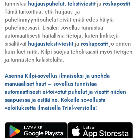
tunnistaa
huijauspuhelut
,
tekstiviestit
ja
roskapostit
.
Tämä tarkoittaa, että huijaus- ja
puhelinmyyntipuhelut eivät enää edes hälytä
puhelimessasi. Lisäksi sovellus tunnistaa
automaattisesti haitallisia tietoja, kuten linkkejä
sisältävät
huijaustekstiviestit
ja
roskapostit
jo ennen
kuin luet niitä. Kilpi suojaa tehokkaasti myös tietojen
ja tunnusten kalastelulta.
Asenna Kilpi-sovellus ilmaiseksi ja unohda
manuaaliset haut – sovellus tunnistaa
automaattisesti ei-toivotut puhelut ja viestit niiden
saapuessa ja estää ne. Kokeile sovellusta
veloituksetta ilmaisella Trial-versiolla!