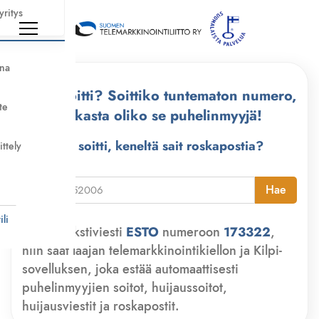
yritys
nna
Kuka soitti? Soittiko tuntematon numero,
te
tarkasta oliko se puhelinmyyjä!
Kuka soitti, keneltä sait roskapostia?
ittely
i
Hae
li
Lähetä tekstiviesti
ESTO
numeroon
173322
,
niin saat laajan telemarkkinointikiellon ja Kilpi-
sovelluksen, joka estää automaattisesti
puhelinmyyjien soitot, huijaussoitot,
huijausviestit ja roskapostit.