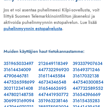
Jos et voi asentaa puhelimeesi Kilpi-sovellusta, voit
liittyä Suomen Telemarkkinointiliiton jäseneksi ja
aktivoida puhelinmyynnin estopalvelun. Lue lisää
puhelinmyynnin estopalvelusta
.
Muiden käyttäjien haut tietokannastamme:
351965033497
212649118349
393337907634
31614434009
447732296920
31649371246
4790646781
31611445584
31617032138
447526598699
46734346548
447540300854
302112341408
31654662695
447732589552
447802148758
447441950772
31654396669
306993169094
351963238146
31615435283