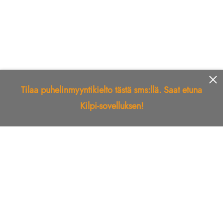
Tilaa puhelinmyyntikielto tästä sms:llä. Saat etuna
Kilpi-sovelluksen!
Etusivu
Kilpi-sovellus
Telemarkkinointikielto
Roskapostikielto
Luotettu yritys
Kuka soitti?
Ilmianna
Palaute
Liiton Esittely
Tuki
Yhteystiedot