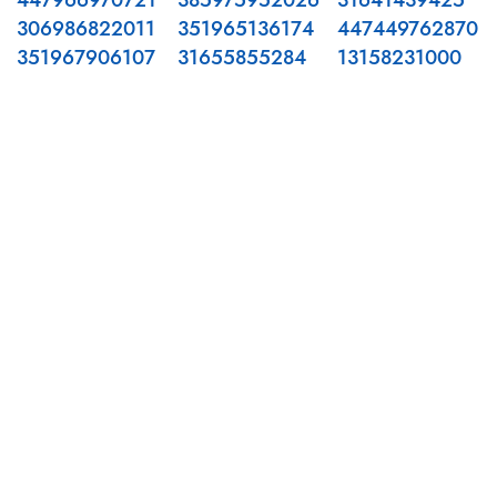
447966970721
385975952026
31641439425
306986822011
351965136174
447449762870
351967906107
31655855284
13158231000