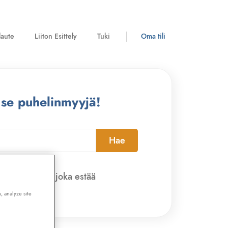
laute
Liiton Esittely
Tuki
Oma tili
 se puhelinmyyjä!
Hae
pi-sovelluksen, joka estää
, analyze site