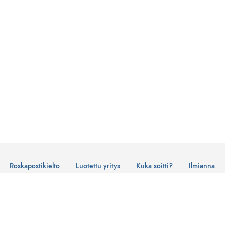
Roskapostikielto
Luotettu yritys
Kuka soitti?
Ilmianna
Käyttöehdot