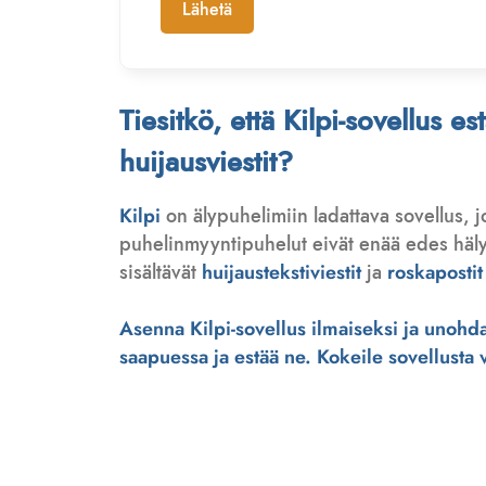
Lähetä
Tiesitkö, että Kilpi-sovellus e
huijausviestit?
Kilpi
on älypuhelimiin ladattava sovellus, 
puhelinmyyntipuhelut eivät enää edes hälytä
sisältävät
huijaustekstiviestit
ja
roskapostit
Asenna Kilpi-sovellus ilmaiseksi ja unohda 
saapuessa ja estää ne. Kokeile sovellusta ve