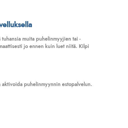
elluksella
 tuhansia muita puhelinmyyjien tai -
attisesti jo ennen kuin luet niitä. Kilpi
 ja aktivoida puhelinmyynnin estopalvelun.