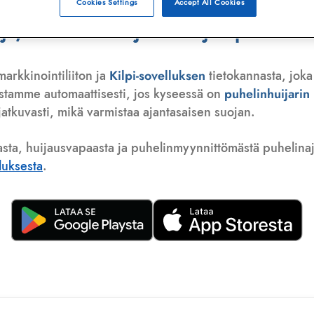
Cookies Settings
Accept All Cookies
, telemarkkinoija tai huijauspuhelu
markkinointiliiton ja
Kilpi-sovelluksen
tietokannasta, joka
istamme automaattisesti, jos kyseessä on
puhelinhuijari
atkuvasti, mikä varmistaa ajantasaisen suojan.
asta, huijausvapaasta ja puhelinmyynnittömästä puhelinajas
lluksesta
.