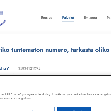
Etusivu
Palvelut
Ilmianna
Pa
ttiko tuntematon numero, tarkasta oliko
stia?
on
173322
, niin saat laajan telemarkkinointikiellon ja Kil
ot, huijaussoitot, huijausviestit ja roskapostit.
Accept All Cookies”, you agree to the storing of cookies on your device to enhance site navigation
ist in our marketing efforts.