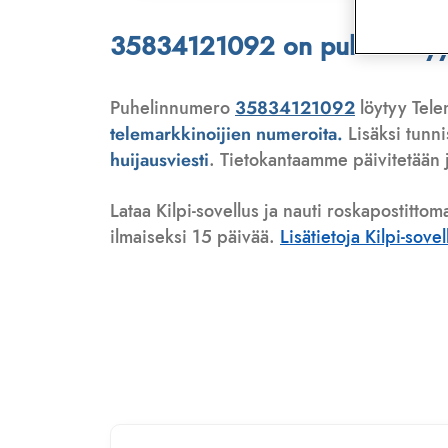
35834121092 on puhelinmyyjä
Puhelinnumero
35834121092
löytyy Tele
telemarkkinoijien numeroita.
Lisäksi tunn
huijausviesti
. Tietokantaamme päivitetään j
Lataa Kilpi-sovellus ja nauti roskapostittom
ilmaiseksi 15 päivää.
Lisätietoja Kilpi-sove