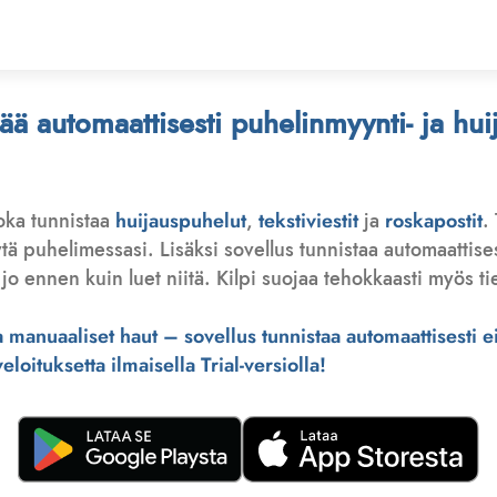
stää automaattisesti puhelinmyynti- ja hu
joka tunnistaa
huijauspuhelut
,
tekstiviestit
ja
roskapostit
.
 puhelimessasi. Lisäksi sovellus tunnistaa automaattisesti 
jo ennen kuin luet niitä. Kilpi suojaa tehokkaasti myös tie
manuaaliset haut – sovellus tunnistaa automaattisesti ei-
loituksetta ilmaisella Trial-versiolla!