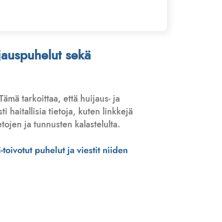
ijauspuhelut sekä
 Tämä tarkoittaa, että huijaus- ja
haitallisia tietoja, kuten linkkejä
tojen ja tunnusten kalastelulta.
toivotut puhelut ja viestit niiden