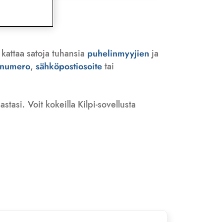
 kattaa satoja tuhansia
puhelinmyyjien
ja
n numero
,
sähköpostiosoite
tai
tasi. Voit kokeilla Kilpi-sovellusta