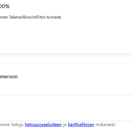
00%
men Telemarkkinointiliiton toimesta.
numeroon
lemme tietoja
tietosuojaselosteen
ja
käyttöehtojen
mukaisesti.