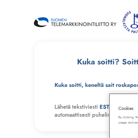
Kuka soitti? Soi
Kuka soitti, keneltä sait roskapo
Lähetä tekstiviesti
ESTO
numero
Cookies
automaattisesti puhelinmyyjien soit
By clicking “
usage, and ass