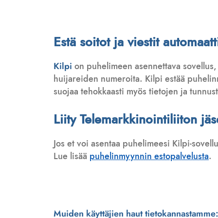
Estä soitot ja viestit automaa
Kilpi
on puhelimeen asennettava sovellus,
huijareiden numeroita. Kilpi estää puhelinmy
suojaa tehokkaasti myös tietojen ja tunnus
Liity Telemarkkinointiliiton jä
Jos et voi asentaa puhelimeesi Kilpi-sovell
Lue lisää
puhelinmyynnin estopalvelusta
.
Muiden käyttäjien haut tietokannastamme