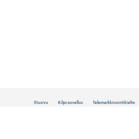
Etusivu
Kilpi-sovellus
Telemarkkinointikielto
© Suomen Telemarkkinointiliitto Ry
Tietosuojaseloste
Lataa Kilpi-sovellus