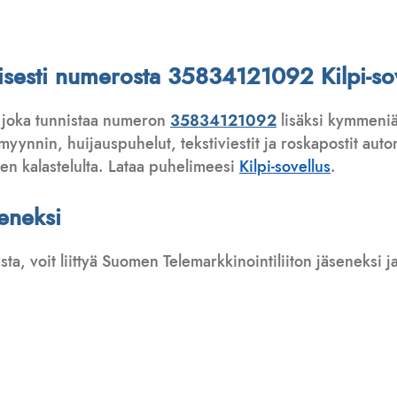
ttisesti numerosta 35834121092 Kilpi-sov
 joka tunnistaa numeron
35834121092
lisäksi kymmeniä
ynnin, huijauspuhelut, tekstiviestit ja roskapostit automa
ten kalastelulta. Lataa puhelimeesi
Kilpi-sovellus
.
seneksi
usta, voit liittyä Suomen Telemarkkinointiliiton jäseneksi
: