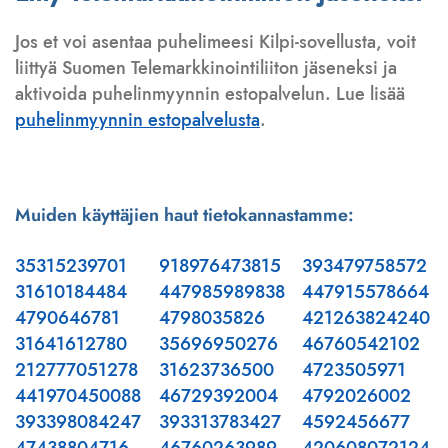
Jos et voi asentaa puhelimeesi Kilpi-sovellusta, voit
liittyä Suomen Telemarkkinointiliiton jäseneksi ja
aktivoida puhelinmyynnin estopalvelun. Lue lisää
puhelinmyynnin estopalvelusta
.
Muiden käyttäjien haut tietokannastamme:
35315239701
918976473815
393479758572
31610184484
447985989838
447915578664
4790646781
4798035826
421263824240
31641612780
35696950276
46760542102
212777051278
31623736500
4723505971
441970450088
46729392004
4792026002
393398084247
393313783427
4592456677