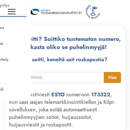
yritys
nna
Kuka soitti? Soittiko tuntematon numero,
te
tarkasta oliko se puhelinmyyjä!
Kuka soitti, keneltä sait roskapostia?
ittely
i
Hae
li
Lähetä tekstiviesti
ESTO
numeroon
173322
,
niin saat laajan telemarkkinointikiellon ja Kilpi-
sovelluksen, joka estää automaattisesti
puhelinmyyjien soitot, huijaussoitot,
huijausviestit ja roskapostit.