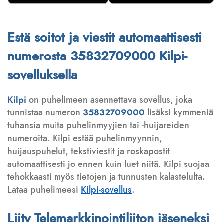
Estä soitot ja viestit automaattisesti
numerosta 35832709000 Kilpi-
sovelluksella
Kilpi
on puhelimeen asennettava sovellus, joka
tunnistaa numeron
35832709000
lisäksi kymmeniä
tuhansia muita puhelinmyyjien tai -huijareiden
numeroita. Kilpi estää puhelinmyynnin,
huijauspuhelut, tekstiviestit ja roskapostit
automaattisesti jo ennen kuin luet niitä. Kilpi suojaa
tehokkaasti myös tietojen ja tunnusten kalastelulta.
Lataa puhelimeesi
Kilpi-sovellus
.
Liity Telemarkkinointiliiton jäseneksi