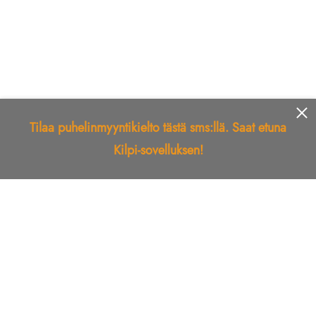
Tilaa puhelinmyyntikielto tästä sms:llä. Saat etuna
Kilpi-sovelluksen!
Etusivu
Kilpi-sovellus
Telemarkkinointikielto
Roskapostikielto
Luotettu yritys
Kuka soitti?
Ilmianna
Palaute
Liiton Esittely
Tuki
Yhteystiedot