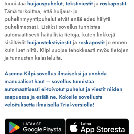
tunnistaa
huijauspuhelut
,
tekstiviestit
ja
roskapostit
.
Tämä tarkoittaa, että huijaus- ja
puhelinmyyntipuhelut eivät enää edes hälytä
puhelimessasi. Lisäksi sovellus tunnistaa
automaattisesti haitallisia tietoja, kuten linkkejä
sisältävät
huijaustekstiviestit
ja
roskapostit
jo ennen
kuin luet niitä. Kilpi suojaa tehokkaasti myös tietojen
ja tunnusten kalastelulta.
Asenna Kilpi-sovellus ilmaiseksi ja unohda
manuaaliset haut – sovellus tunnistaa
automaattisesti ei-toivotut puhelut ja viestit niiden
saapuessa ja estää ne. Kokeile sovellusta
veloituksetta ilmaisella Trial-versiolla!