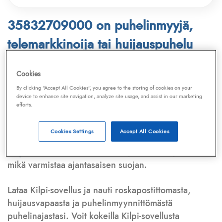
35832709000 on puhelinmyyjä,
telemarkkinoija tai huijauspuhelu
Puhelinnumero
35832709000
löytyy
Cookies
Telemarkkinointiliiton ja
Kilpi-sovelluksen
By clicking “Accept All Cookies”, you agree to the storing of cookies on your
device to enhance site navigation, analyze site usage, and assist in our marketing
tietokannasta, joka kattaa satoja tuhansia
efforts.
puhelinmyyjien
ja
telemarkkinoijien numeroita.
Lisäksi tunnistamme automaattisesti, jos kyseessä on
Cookies Settings
Accept All Cookies
puhelinhuijarin numero
,
sähköpostiosoite
tai
huijausviesti
. Tietokantaamme päivitetään jatkuvasti,
mikä varmistaa ajantasaisen suojan.
Lataa Kilpi-sovellus ja nauti roskapostittomasta,
huijausvapaasta ja puhelinmyynnittömästä
puhelinajastasi. Voit kokeilla Kilpi-sovellusta