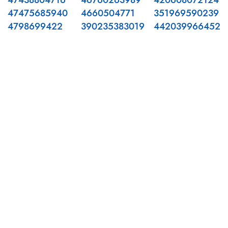
47438804716
46760263989
420608072124
47475685940
4660504771
351969590239
4798699422
390235383019
442039966452