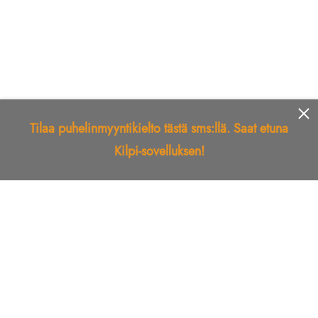
Tilaa puhelinmyyntikielto tästä sms:llä. Saat etuna
Kilpi-sovelluksen!
Etusivu
Kilpi-sovellus
Telemarkkinointikielto
Roskapostikielto
Luotettu yritys
Kuka soitti?
Ilmianna
Palaute
Liiton Esittely
Tuki
Yhteystiedot