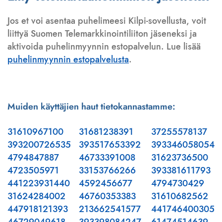
Jos et voi asentaa puhelimeesi Kilpi-sovellusta, voit
liittyä Suomen Telemarkkinointiliiton jäseneksi ja
aktivoida puhelinmyynnin estopalvelun. Lue lisää
puhelinmyynnin estopalvelusta
.
Muiden käyttäjien haut tietokannastamme:
31610967100
31681238391
37255578137
393200726535
393517653392
393346058054
4794847887
46733391008
31623736500
4723505971
33153766266
393381611793
441223931440
4592456677
4794730429
31624284002
46760353383
31610682562
447918121393
213662541577
441746400305