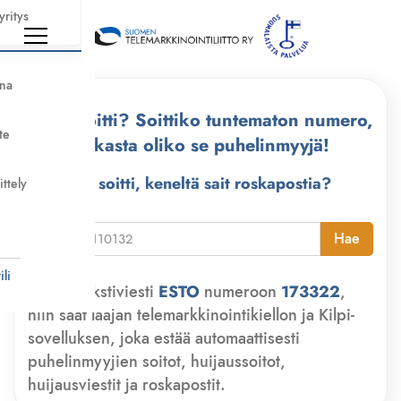
yritys
nna
Kuka soitti? Soittiko tuntematon numero,
te
tarkasta oliko se puhelinmyyjä!
Kuka soitti, keneltä sait roskapostia?
ittely
i
Hae
li
Lähetä tekstiviesti
ESTO
numeroon
173322
,
niin saat laajan telemarkkinointikiellon ja Kilpi-
sovelluksen, joka estää automaattisesti
puhelinmyyjien soitot, huijaussoitot,
huijausviestit ja roskapostit.