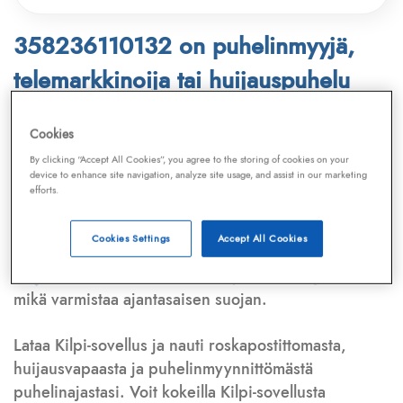
358236110132 on puhelinmyyjä,
telemarkkinoija tai huijauspuhelu
Puhelinnumero
358236110132
löytyy
Cookies
Telemarkkinointiliiton ja
Kilpi-sovelluksen
By clicking “Accept All Cookies”, you agree to the storing of cookies on your
device to enhance site navigation, analyze site usage, and assist in our marketing
tietokannasta, joka kattaa satoja tuhansia
efforts.
puhelinmyyjien
ja
telemarkkinoijien numeroita.
Lisäksi tunnistamme automaattisesti, jos kyseessä on
Cookies Settings
Accept All Cookies
puhelinhuijarin numero
,
sähköpostiosoite
tai
huijausviesti
. Tietokantaamme päivitetään jatkuvasti,
mikä varmistaa ajantasaisen suojan.
Lataa Kilpi-sovellus ja nauti roskapostittomasta,
huijausvapaasta ja puhelinmyynnittömästä
puhelinajastasi. Voit kokeilla Kilpi-sovellusta