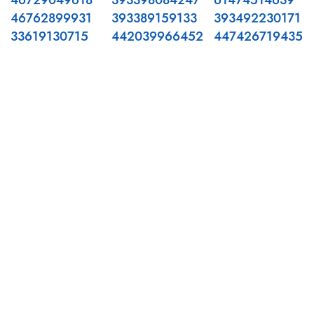
46729049618
393398084247
61474514639
46762899931
393389159133
393492230171
33619130715
442039966452
447426719435