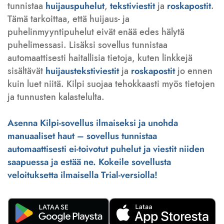
tunnistaa
huijauspuhelut
,
tekstiviestit
ja
roskapostit
.
Tämä tarkoittaa, että huijaus- ja
puhelinmyyntipuhelut eivät enää edes hälytä
puhelimessasi. Lisäksi sovellus tunnistaa
automaattisesti haitallisia tietoja, kuten linkkejä
sisältävät
huijaustekstiviestit
ja
roskapostit
jo ennen
kuin luet niitä. Kilpi suojaa tehokkaasti myös tietojen
ja tunnusten kalastelulta.
Asenna Kilpi-sovellus ilmaiseksi ja unohda
manuaaliset haut – sovellus tunnistaa
automaattisesti ei-toivotut puhelut ja viestit niiden
saapuessa ja estää ne. Kokeile sovellusta
veloituksetta ilmaisella Trial-versiolla!