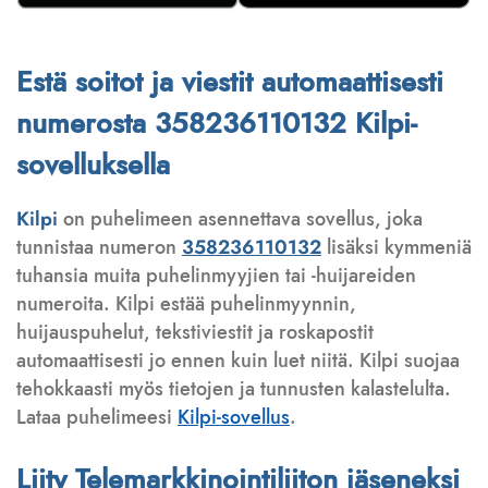
Estä soitot ja viestit automaattisesti
numerosta 358236110132 Kilpi-
sovelluksella
Kilpi
on puhelimeen asennettava sovellus, joka
tunnistaa numeron
358236110132
lisäksi kymmeniä
tuhansia muita puhelinmyyjien tai -huijareiden
numeroita. Kilpi estää puhelinmyynnin,
huijauspuhelut, tekstiviestit ja roskapostit
automaattisesti jo ennen kuin luet niitä. Kilpi suojaa
tehokkaasti myös tietojen ja tunnusten kalastelulta.
Lataa puhelimeesi
Kilpi-sovellus
.
Liity Telemarkkinointiliiton jäseneksi