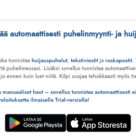
stää automaattisesti puhelinmyynti- ja hu
joka tunnistaa
huijauspuhelut
,
tekstiviestit
ja
roskapostit
.
 puhelimessasi. Lisäksi sovellus tunnistaa automaattisesti 
jo ennen kuin luet niitä. Kilpi suojaa tehokkaasti myös tie
manuaaliset haut – sovellus tunnistaa automaattisesti ei-
loituksetta ilmaisella Trial-versiolla!