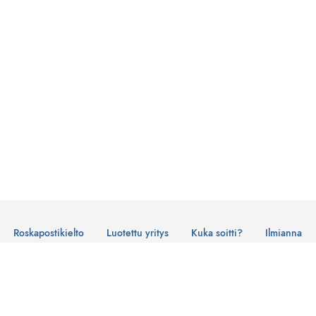
Roskapostikielto
Luotettu yritys
Kuka soitti?
Ilmianna
Käyttöehdot