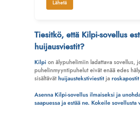
Lähetä
Tiesitkö, että Kilpi-sovellus e
huijausviestit?
Kilpi
on älypuhelimiin ladattava sovellus, 
puhelinmyyntipuhelut eivät enää edes hälytä
sisältävät
huijaustekstiviestit
ja
roskapostit
Asenna Kilpi-sovellus ilmaiseksi ja unohda 
saapuessa ja estää ne. Kokeile sovellusta ve