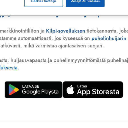
Cookies Settings
Accept All Cookies
, telemarkkinoija tai huijauspuhelu
markkinointiliiton ja
Kilpi-sovelluksen
tietokannasta, joka
istamme automaattisesti, jos kyseessä on
puhelinhuijari
atkuvasti, mikä varmistaa ajantasaisen suojan.
asta, huijausvapaasta ja puhelinmyynnittömästä puhelinajas
lluksesta
.