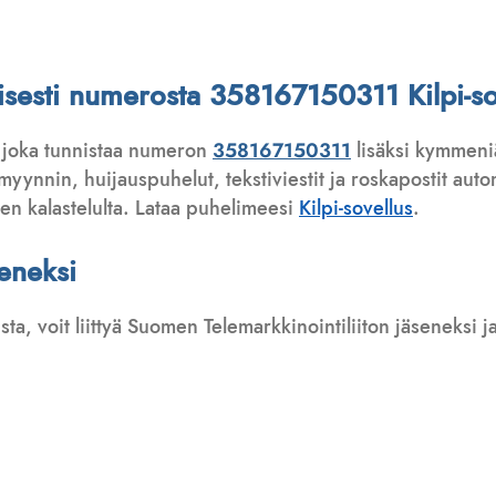
ttisesti numerosta 358167150311 Kilpi-so
 joka tunnistaa numeron
358167150311
lisäksi kymmeniä
ynnin, huijauspuhelut, tekstiviestit ja roskapostit automa
ten kalastelulta. Lataa puhelimeesi
Kilpi-sovellus
.
seneksi
usta, voit liittyä Suomen Telemarkkinointiliiton jäseneksi
: