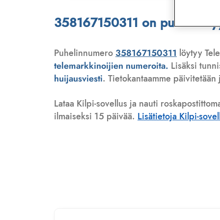
358167150311 on puhelinmyyjä
Puhelinnumero
358167150311
löytyy Tele
telemarkkinoijien numeroita.
Lisäksi tunn
huijausviesti
. Tietokantaamme päivitetään j
Lataa Kilpi-sovellus ja nauti roskapostittom
ilmaiseksi 15 päivää.
Lisätietoja Kilpi-sove