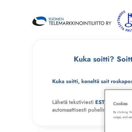
Kuka soitti? Soi
Kuka soitti, keneltä sait roskapo
Lähetä tekstiviesti
ESTO
numero
Cookies
automaattisesti puhelinmyyjien soit
By clicking “
usage, and ass