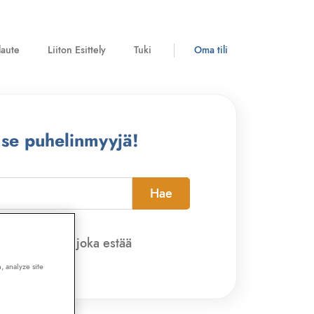
laute
Liiton Esittely
Tuki
Oma tili
 se puhelinmyyjä!
Hae
pi-sovelluksen, joka estää
, analyze site