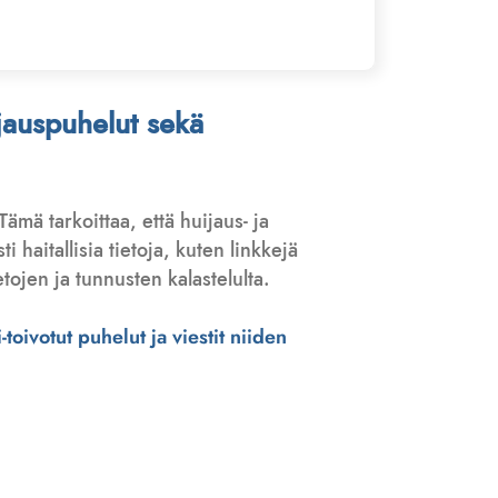
ijauspuhelut sekä
 Tämä tarkoittaa, että huijaus- ja
haitallisia tietoja, kuten linkkejä
tojen ja tunnusten kalastelulta.
toivotut puhelut ja viestit niiden