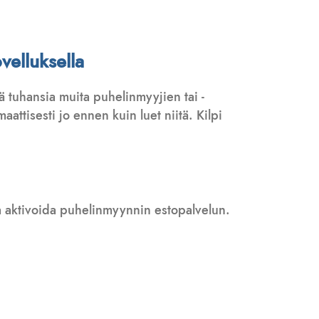
velluksella
 tuhansia muita puhelinmyyjien tai -
attisesti jo ennen kuin luet niitä. Kilpi
 ja aktivoida puhelinmyynnin estopalvelun.