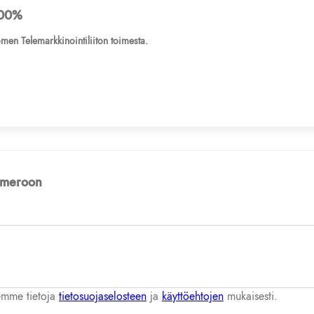
00%
men Telemarkkinointiliiton toimesta.
numeroon
lemme tietoja
tietosuojaselosteen
ja
käyttöehtojen
mukaisesti.