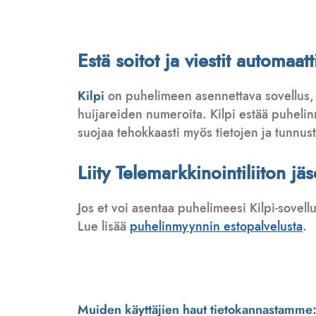
Estä soitot ja viestit automaa
Kilpi
on puhelimeen asennettava sovellus,
huijareiden numeroita. Kilpi estää puhelinmy
suojaa tehokkaasti myös tietojen ja tunnus
Liity Telemarkkinointiliiton jä
Jos et voi asentaa puhelimeesi Kilpi-sovell
Lue lisää
puhelinmyynnin estopalvelusta
.
Muiden käyttäjien haut tietokannastamme