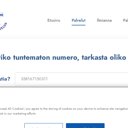
Etusivu
Palvelut
Ilmianna
Pa
ttiko tuntematon numero, tarkasta oliko
stia?
on
173322
, niin saat laajan telemarkkinointikiellon ja Kil
ot, huijaussoitot, huijausviestit ja roskapostit.
Accept All Cookies”, you agree to the storing of cookies on your device to enhance site navigation
ist in our marketing efforts.