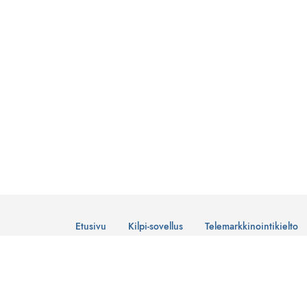
Etusivu
Kilpi-sovellus
Telemarkkinointikielto
© Suomen Telemarkkinointiliitto Ry
Tietosuojaseloste
Lataa Kilpi-sovellus