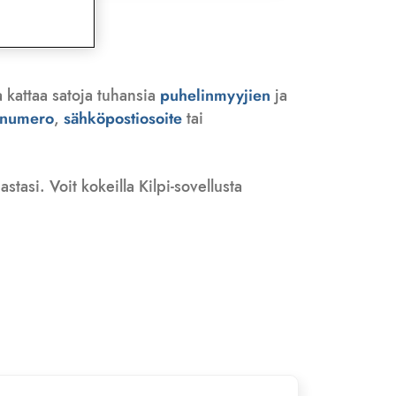
 kattaa satoja tuhansia
puhelinmyyjien
ja
n numero
,
sähköpostiosoite
tai
tasi. Voit kokeilla Kilpi-sovellusta