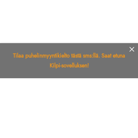
Tilaa puhelinmyyntikielto tästä sms:llä. Saat etuna
Kilpi-sovelluksen!
Etusivu
Kilpi-sovellus
Telemarkkinointikielto
Roskapostikielto
Luotettu yritys
Kuka soitti?
Ilmianna
Palaute
Liiton Esittely
Tuki
Yhteystiedot