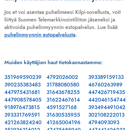
Jos et voi asentaa puhelimeesi Kilpi-sovellusta, voit
liittyä Suomen Telemarkkinointiliiton jäseneksi ja
aktivoida puhelinmyynnin estopalvelun. Lue lisää
puhelinmyynnin estopalvelusta
.
Muiden käyttäjien haut tietokannastamme:
351969590239
4792026002
393389159133
390235383483
31788080580
46760263989
447975431681
31643678255
447426719435
447908578405
31622467614
442046154744
918976473815
4591527168
393494491042
393331769591
31630535955
302108222013
421263824240
41265004196
4794093093