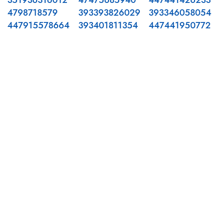
351936316012
47475685940
447441426233
4798718579
393393826029
393346058054
447915578664
393401811354
447441950772