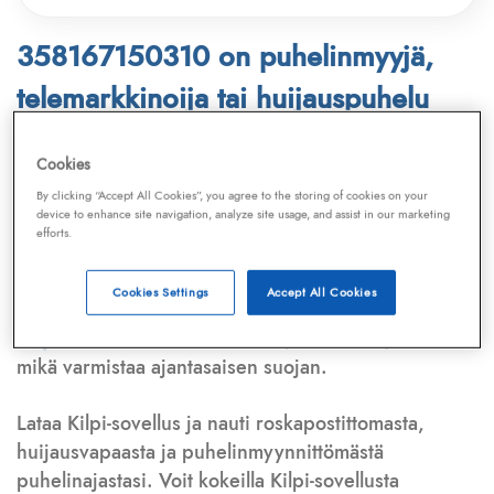
358167150310 on puhelinmyyjä,
telemarkkinoija tai huijauspuhelu
Puhelinnumero
358167150310
löytyy
Cookies
Telemarkkinointiliiton ja
Kilpi-sovelluksen
By clicking “Accept All Cookies”, you agree to the storing of cookies on your
device to enhance site navigation, analyze site usage, and assist in our marketing
tietokannasta, joka kattaa satoja tuhansia
efforts.
puhelinmyyjien
ja
telemarkkinoijien numeroita.
Lisäksi tunnistamme automaattisesti, jos kyseessä on
Cookies Settings
Accept All Cookies
puhelinhuijarin numero
,
sähköpostiosoite
tai
huijausviesti
. Tietokantaamme päivitetään jatkuvasti,
mikä varmistaa ajantasaisen suojan.
Lataa Kilpi-sovellus ja nauti roskapostittomasta,
huijausvapaasta ja puhelinmyynnittömästä
puhelinajastasi. Voit kokeilla Kilpi-sovellusta