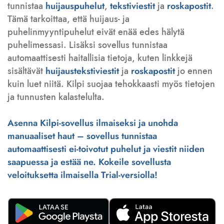
tunnistaa
huijauspuhelut
,
tekstiviestit
ja
roskapostit
.
Tämä tarkoittaa, että huijaus- ja
puhelinmyyntipuhelut eivät enää edes hälytä
puhelimessasi. Lisäksi sovellus tunnistaa
automaattisesti haitallisia tietoja, kuten linkkejä
sisältävät
huijaustekstiviestit
ja
roskapostit
jo ennen
kuin luet niitä. Kilpi suojaa tehokkaasti myös tietojen
ja tunnusten kalastelulta.
Asenna Kilpi-sovellus ilmaiseksi ja unohda
manuaaliset haut – sovellus tunnistaa
automaattisesti ei-toivotut puhelut ja viestit niiden
saapuessa ja estää ne. Kokeile sovellusta
veloituksetta ilmaisella Trial-versiolla!