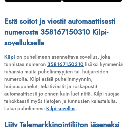
Estä soitot ja viestit automaattisesti
numerosta 358167150310 Kilpi-
sovelluksella
Kilpi
on puhelimeen asennettava sovellus, joka
tunnistaa numeron
358167150310
lisäksi kymmeniä
tuhansia muita puhelinmyyjien tai -huijareiden
numeroita. Kilpi estää puhelinmyynnin,
huijauspuhelut, tekstiviestit ja roskapostit
automaattisesti jo ennen kuin luet niitä. Kilpi suojaa
tehokkaasti myös tietojen ja tunnusten kalastelulta.
Lataa puhelimeesi
Kilpi-sovellus
.
Liity Telemarkkinointiliiton jäseneksi