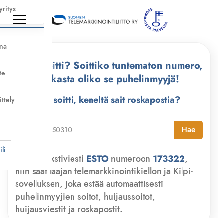
yritys
nna
Kuka soitti? Soittiko tuntematon numero,
te
tarkasta oliko se puhelinmyyjä!
Kuka soitti, keneltä sait roskapostia?
ittely
i
Hae
li
Lähetä tekstiviesti
ESTO
numeroon
173322
,
niin saat laajan telemarkkinointikiellon ja Kilpi-
sovelluksen, joka estää automaattisesti
puhelinmyyjien soitot, huijaussoitot,
huijausviestit ja roskapostit.