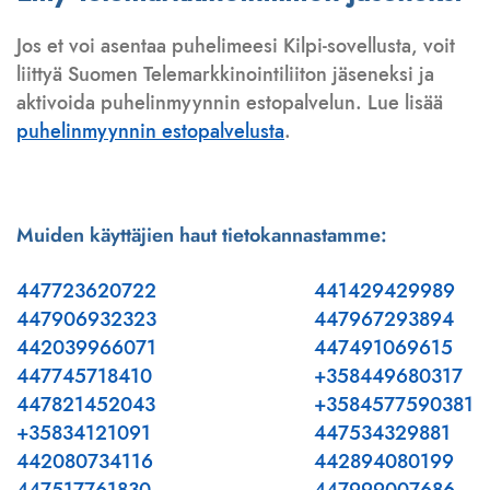
Jos et voi asentaa puhelimeesi Kilpi-sovellusta, voit
liittyä Suomen Telemarkkinointiliiton jäseneksi ja
aktivoida puhelinmyynnin estopalvelun. Lue lisää
puhelinmyynnin estopalvelusta
.
Muiden käyttäjien haut tietokannastamme:
447723620722
441429429989
447906932323
447967293894
442039966071
447491069615
447745718410
+358449680317
447821452043
+3584577590381
+35834121091
447534329881
442080734116
442894080199