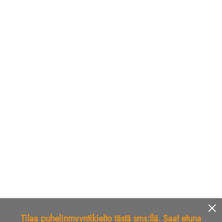
Tilaa puhelinmyyntikielto tästä sms:llä. Saat etuna