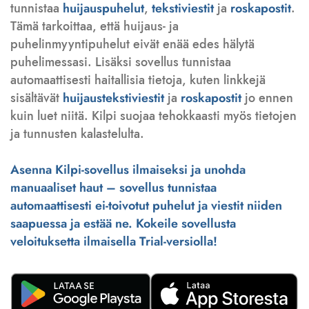
tunnistaa
huijauspuhelut
,
tekstiviestit
ja
roskapostit
.
Tämä tarkoittaa, että huijaus- ja
puhelinmyyntipuhelut eivät enää edes hälytä
puhelimessasi. Lisäksi sovellus tunnistaa
automaattisesti haitallisia tietoja, kuten linkkejä
sisältävät
huijaustekstiviestit
ja
roskapostit
jo ennen
kuin luet niitä. Kilpi suojaa tehokkaasti myös tietojen
ja tunnusten kalastelulta.
Asenna Kilpi-sovellus ilmaiseksi ja unohda
manuaaliset haut – sovellus tunnistaa
automaattisesti ei-toivotut puhelut ja viestit niiden
saapuessa ja estää ne. Kokeile sovellusta
veloituksetta ilmaisella Trial-versiolla!