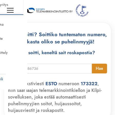
yritys
nna
Kuka soitti? Soittiko tuntematon numero,
te
tarkasta oliko se puhelinmyyjä!
Kuka soitti, keneltä sait roskapostia?
ittely
i
Hae
li
Lähetä tekstiviesti
ESTO
numeroon
173322
,
niin saat laajan telemarkkinointikiellon ja Kilpi-
sovelluksen, joka estää automaattisesti
puhelinmyyjien soitot, huijaussoitot,
huijausviestit ja roskapostit.