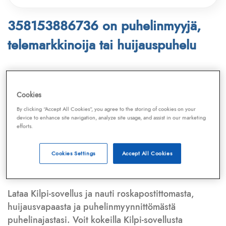
358153886736 on puhelinmyyjä,
telemarkkinoija tai huijauspuhelu
Puhelinnumero
358153886736
löytyy
Telemarkkinointiliiton ja
Kilpi-sovelluksen
Cookies
tietokannasta, joka kattaa satoja tuhansia
By clicking “Accept All Cookies”, you agree to the storing of cookies on your
puhelinmyyjien
ja
telemarkkinoijien numeroita.
device to enhance site navigation, analyze site usage, and assist in our marketing
efforts.
Lisäksi tunnistamme automaattisesti, jos kyseessä on
puhelinhuijarin numero
,
sähköpostiosoite
tai
huijausviesti
. Tietokantaamme päivitetään jatkuvasti,
Cookies Settings
Accept All Cookies
mikä varmistaa ajantasaisen suojan.
Lataa Kilpi-sovellus ja nauti roskapostittomasta,
huijausvapaasta ja puhelinmyynnittömästä
puhelinajastasi. Voit kokeilla Kilpi-sovellusta