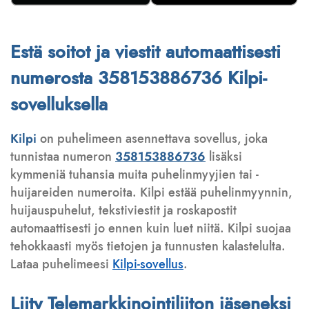
Estä soitot ja viestit automaattisesti
numerosta 358153886736 Kilpi-
sovelluksella
Kilpi
on puhelimeen asennettava sovellus, joka
tunnistaa numeron
358153886736
lisäksi
kymmeniä tuhansia muita puhelinmyyjien tai -
huijareiden numeroita. Kilpi estää puhelinmyynnin,
huijauspuhelut, tekstiviestit ja roskapostit
automaattisesti jo ennen kuin luet niitä. Kilpi suojaa
tehokkaasti myös tietojen ja tunnusten kalastelulta.
Lataa puhelimeesi
Kilpi-sovellus
.
Liity Telemarkkinointiliiton jäseneksi