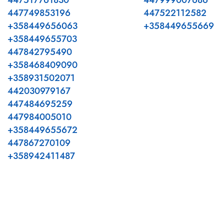
447517761830
447999007686
447749853196
447522112582
+358449656063
+358449655669
+358449655703
447842795490
+358468409090
+358931502071
442030979167
447484695259
447984005010
+358449655672
447867270109
+358942411487