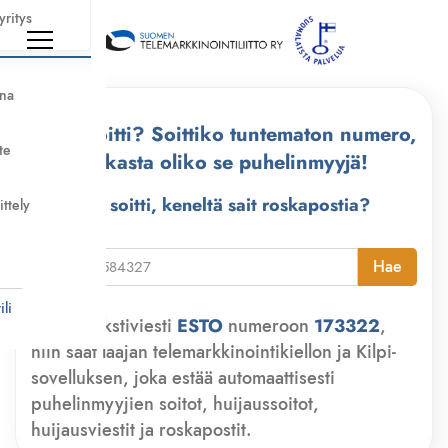
yritys
nna
Kuka soitti? Soittiko tuntematon numero,
te
tarkasta oliko se puhelinmyyjä!
Kuka soitti, keneltä sait roskapostia?
ittely
i
Hae
li
Lähetä tekstiviesti
ESTO
numeroon
173322
,
niin saat laajan telemarkkinointikiellon ja Kilpi-
sovelluksen, joka estää automaattisesti
puhelinmyyjien soitot, huijaussoitot,
huijausviestit ja roskapostit.