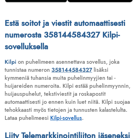
Estä soitot ja viestit automaattisesti
numerosta 358144584327 Kilpi-
sovelluksella
Kilpi
on puhelimeen asennettava sovellus, joka
tunnistaa numeron
358144584327
lisäksi
kymmeniä tuhansia muita puhelinmyyjien tai -
huijareiden numeroita. Kilpi estää puhelinmyynnin,
huijauspuhelut, tekstiviestit ja roskapostit
automaattisesti jo ennen kuin luet niitä. Kilpi suojaa
tehokkaasti myös tietojen ja tunnusten kalastelulta.
Lataa puhelimeesi
Kilpi-sovellus
.
Liity Telemarkkinointiliiton jäseneksi