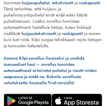
tunnistaa
huijauspuhelut
,
tekstiviestit
ja
roskapostit
.
Tämä tarkoittaa, että huijaus- ja
puhelinmyyntipuhelut eivät enää edes hälytä
puhelimessasi. Lisäksi sovellus tunnistaa
automaattisesti haitallisia tietoja, kuten linkkejä
sisältävät
huijaustekstiviestit
ja
roskapostit
jo ennen
kuin luet niitä. Kilpi suojaa tehokkaasti myös tietojen
ja tunnusten kalastelulta.
Asenna Kilpi-sovellus ilmaiseksi ja unohda
manuaaliset haut – sovellus tunnistaa
automaattisesti ei-toivotut puhelut ja viestit niiden
saapuessa ja estää ne. Kokeile sovellusta
veloituksetta ilmaisella Trial-versiolla!