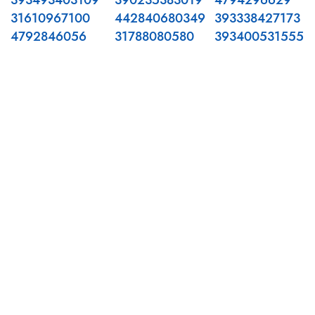
393493403109
390235383019
4794296629
31610967100
442840680349
393338427173
4792846056
31788080580
393400531555