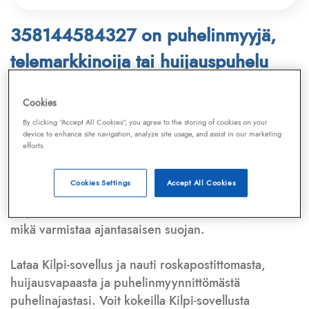
358144584327 on puhelinmyyjä,
telemarkkinoija tai huijauspuhelu
Puhelinnumero
358144584327
löytyy
Cookies
Telemarkkinointiliiton ja
Kilpi-sovelluksen
By clicking “Accept All Cookies”, you agree to the storing of cookies on your
device to enhance site navigation, analyze site usage, and assist in our marketing
tietokannasta, joka kattaa satoja tuhansia
efforts.
puhelinmyyjien
ja
telemarkkinoijien numeroita.
Lisäksi tunnistamme automaattisesti, jos kyseessä on
Cookies Settings
Accept All Cookies
puhelinhuijarin numero
,
sähköpostiosoite
tai
huijausviesti
. Tietokantaamme päivitetään jatkuvasti,
mikä varmistaa ajantasaisen suojan.
Lataa Kilpi-sovellus ja nauti roskapostittomasta,
huijausvapaasta ja puhelinmyynnittömästä
puhelinajastasi. Voit kokeilla Kilpi-sovellusta