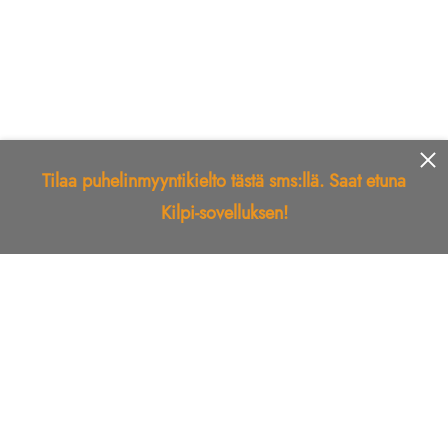
Tilaa puhelinmyyntikielto tästä sms:llä. Saat etuna
Kilpi-sovelluksen!
Etusivu
Kilpi-sovellus
Telemarkkinointikielto
Roskapostikielto
Luotettu yritys
Kuka soitti?
Ilmianna
Palaute
Liiton Esittely
Tuki
Yhteystiedot