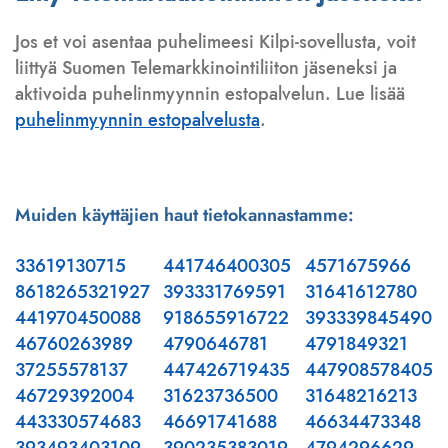
Jos et voi asentaa puhelimeesi Kilpi-sovellusta, voit
liittyä Suomen Telemarkkinointiliiton jäseneksi ja
aktivoida puhelinmyynnin estopalvelun. Lue lisää
puhelinmyynnin estopalvelusta
.
Muiden käyttäjien haut tietokannastamme:
33619130715
441746400305
4571675966
8618265321927
393331769591
31641612780
441970450088
918655916722
393339845490
46760263989
4790646781
4791849321
37255578137
447426719435
447908578405
46729392004
31623736500
31648216213
443330574683
46691741688
46634473348