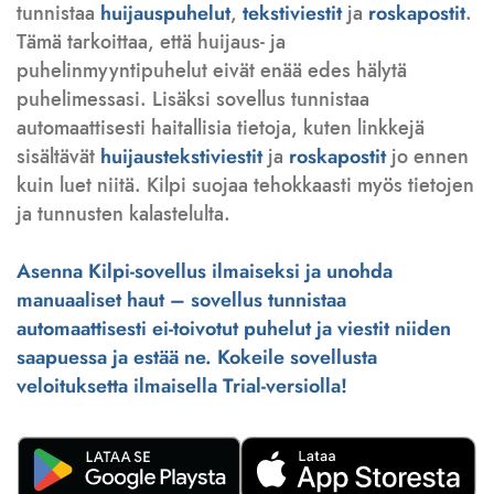
tunnistaa
huijauspuhelut
,
tekstiviestit
ja
roskapostit
.
Tämä tarkoittaa, että huijaus- ja
puhelinmyyntipuhelut eivät enää edes hälytä
puhelimessasi. Lisäksi sovellus tunnistaa
automaattisesti haitallisia tietoja, kuten linkkejä
sisältävät
huijaustekstiviestit
ja
roskapostit
jo ennen
kuin luet niitä. Kilpi suojaa tehokkaasti myös tietojen
ja tunnusten kalastelulta.
Asenna Kilpi-sovellus ilmaiseksi ja unohda
manuaaliset haut – sovellus tunnistaa
automaattisesti ei-toivotut puhelut ja viestit niiden
saapuessa ja estää ne. Kokeile sovellusta
veloituksetta ilmaisella Trial-versiolla!