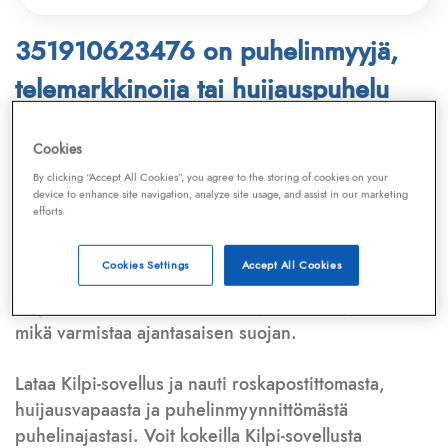
351910623476 on puhelinmyyjä,
telemarkkinoija tai huijauspuhelu
Puhelinnumero
351910623476
löytyy
Cookies
Telemarkkinointiliiton ja
Kilpi-sovelluksen
By clicking “Accept All Cookies”, you agree to the storing of cookies on your
device to enhance site navigation, analyze site usage, and assist in our marketing
tietokannasta, joka kattaa satoja tuhansia
efforts.
puhelinmyyjien
ja
telemarkkinoijien numeroita.
Lisäksi tunnistamme automaattisesti, jos kyseessä on
Cookies Settings
Accept All Cookies
puhelinhuijarin numero
,
sähköpostiosoite
tai
huijausviesti
. Tietokantaamme päivitetään jatkuvasti,
mikä varmistaa ajantasaisen suojan.
Lataa Kilpi-sovellus ja nauti roskapostittomasta,
huijausvapaasta ja puhelinmyynnittömästä
puhelinajastasi. Voit kokeilla Kilpi-sovellusta