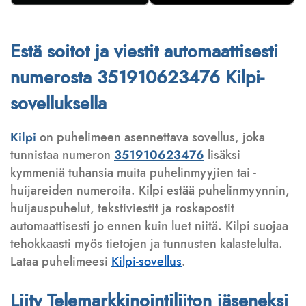
Estä soitot ja viestit automaattisesti
numerosta 351910623476 Kilpi-
sovelluksella
Kilpi
on puhelimeen asennettava sovellus, joka
tunnistaa numeron
351910623476
lisäksi
kymmeniä tuhansia muita puhelinmyyjien tai -
huijareiden numeroita. Kilpi estää puhelinmyynnin,
huijauspuhelut, tekstiviestit ja roskapostit
automaattisesti jo ennen kuin luet niitä. Kilpi suojaa
tehokkaasti myös tietojen ja tunnusten kalastelulta.
Lataa puhelimeesi
Kilpi-sovellus
.
Liity Telemarkkinointiliiton jäseneksi