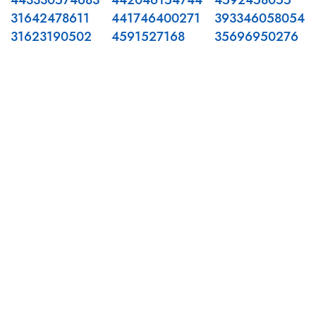
443330574683
442046154744
4592458055
31642478611
441746400271
393346058054
31623190502
4591527168
35696950276