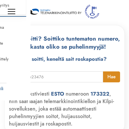
yritys
nna
Kuka soitti? Soittiko tuntematon numero,
te
tarkasta oliko se puhelinmyyjä!
Kuka soitti, keneltä sait roskapostia?
ittely
i
Hae
li
Lähetä tekstiviesti
ESTO
numeroon
173322
,
niin saat laajan telemarkkinointikiellon ja Kilpi-
sovelluksen, joka estää automaattisesti
puhelinmyyjien soitot, huijaussoitot,
huijausviestit ja roskapostit.