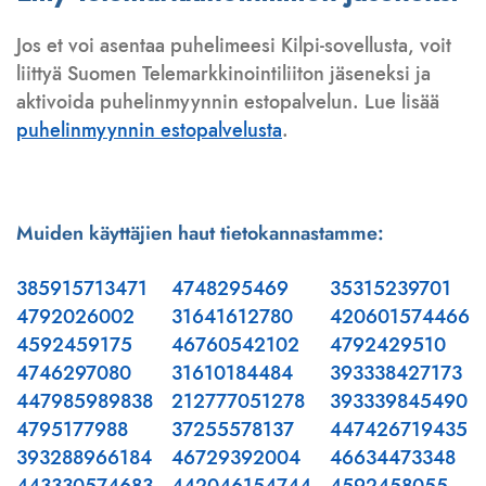
Jos et voi asentaa puhelimeesi Kilpi-sovellusta, voit
liittyä Suomen Telemarkkinointiliiton jäseneksi ja
aktivoida puhelinmyynnin estopalvelun. Lue lisää
puhelinmyynnin estopalvelusta
.
Muiden käyttäjien haut tietokannastamme:
385915713471
4748295469
35315239701
4792026002
31641612780
420601574466
4592459175
46760542102
4792429510
4746297080
31610184484
393338427173
447985989838
212777051278
393339845490
4795177988
37255578137
447426719435
393288966184
46729392004
46634473348