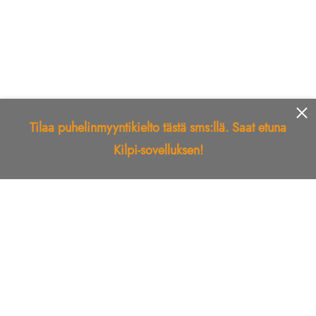
Tilaa puhelinmyyntikielto tästä sms:llä. Saat etuna
Kilpi-sovelluksen!
Etusivu
Kilpi-sovellus
Telemarkkinointikielto
Roskapostikielto
Luotettu yritys
Kuka soitti?
Ilmianna
Palaute
Liiton Esittely
Tuki
Yhteystiedot