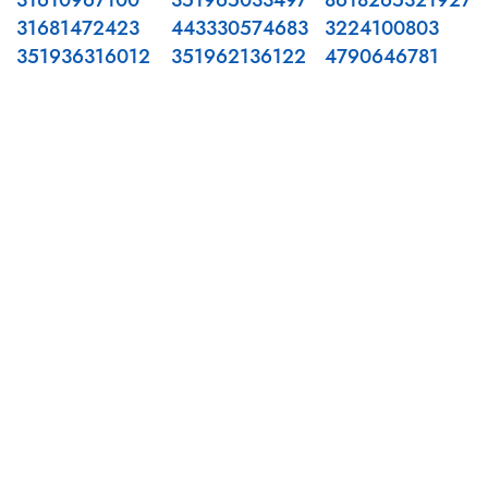
31610967100
351965033497
8618265321927
31681472423
443330574683
3224100803
351936316012
351962136122
4790646781