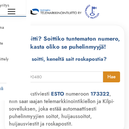
yritys
nna
Kuka soitti? Soittiko tuntematon numero,
te
tarkasta oliko se puhelinmyyjä!
Kuka soitti, keneltä sait roskapostia?
ittely
i
Hae
li
Lähetä tekstiviesti
ESTO
numeroon
173322
,
niin saat laajan telemarkkinointikiellon ja Kilpi-
sovelluksen, joka estää automaattisesti
puhelinmyyjien soitot, huijaussoitot,
huijausviestit ja roskapostit.