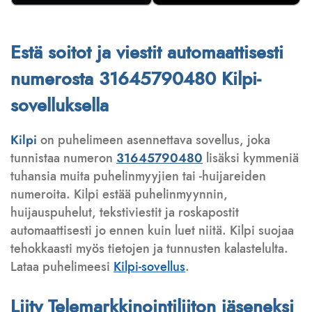
Estä soitot ja viestit automaattisesti
numerosta 31645790480 Kilpi-
sovelluksella
Kilpi
on puhelimeen asennettava sovellus, joka
tunnistaa numeron
31645790480
lisäksi kymmeniä
tuhansia muita puhelinmyyjien tai -huijareiden
numeroita. Kilpi estää puhelinmyynnin,
huijauspuhelut, tekstiviestit ja roskapostit
automaattisesti jo ennen kuin luet niitä. Kilpi suojaa
tehokkaasti myös tietojen ja tunnusten kalastelulta.
Lataa puhelimeesi
Kilpi-sovellus
.
Liity Telemarkkinointiliiton jäseneksi