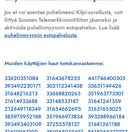
Jos et voi asentaa puhelimeesi Kilpi-sovellusta, voit
liittyä Suomen Telemarkkinointiliiton jäseneksi ja
aktivoida puhelinmyynnin estopalvelun. Lue lisää
puhelinmyynnin estopalvelusta
.
Muiden käyttäjien haut tietokannastamme:
33620351084
31643678255
441746400305
393492230171
302112341408
33631149426
31648216213
33668820263
351963773301
31614933688
33148533187
31641241359
212649118349
31654662695
31631653025
385975952188
351966973834
393288966184
393493403109
37255578137
31681261188