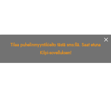
Tilaa puhelinmyyntikielto tästä sms:llä. Saat etuna
Kilpi-sovelluksen!
Etusivu
Kilpi-sovellus
Telemarkkinointikielto
Roskapostikielto
Luotettu yritys
Kuka soitti?
Ilmianna
Palaute
Liiton Esittely
Tuki
Yhteystiedot