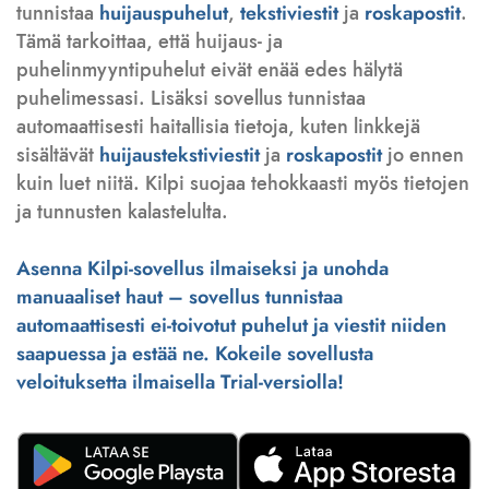
tunnistaa
huijauspuhelut
,
tekstiviestit
ja
roskapostit
.
Tämä tarkoittaa, että huijaus- ja
puhelinmyyntipuhelut eivät enää edes hälytä
puhelimessasi. Lisäksi sovellus tunnistaa
automaattisesti haitallisia tietoja, kuten linkkejä
sisältävät
huijaustekstiviestit
ja
roskapostit
jo ennen
kuin luet niitä. Kilpi suojaa tehokkaasti myös tietojen
ja tunnusten kalastelulta.
Asenna Kilpi-sovellus ilmaiseksi ja unohda
manuaaliset haut – sovellus tunnistaa
automaattisesti ei-toivotut puhelut ja viestit niiden
saapuessa ja estää ne. Kokeile sovellusta
veloituksetta ilmaisella Trial-versiolla!