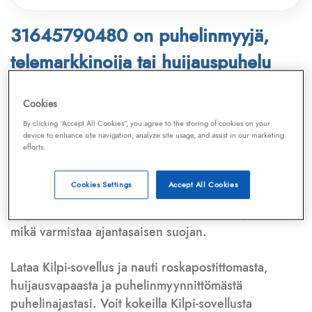
31645790480 on puhelinmyyjä,
telemarkkinoija tai huijauspuhelu
Puhelinnumero
31645790480
löytyy
Cookies
Telemarkkinointiliiton ja
Kilpi-sovelluksen
By clicking “Accept All Cookies”, you agree to the storing of cookies on your
device to enhance site navigation, analyze site usage, and assist in our marketing
tietokannasta, joka kattaa satoja tuhansia
efforts.
puhelinmyyjien
ja
telemarkkinoijien numeroita.
Lisäksi tunnistamme automaattisesti, jos kyseessä on
Cookies Settings
Accept All Cookies
puhelinhuijarin numero
,
sähköpostiosoite
tai
huijausviesti
. Tietokantaamme päivitetään jatkuvasti,
mikä varmistaa ajantasaisen suojan.
Lataa Kilpi-sovellus ja nauti roskapostittomasta,
huijausvapaasta ja puhelinmyynnittömästä
puhelinajastasi. Voit kokeilla Kilpi-sovellusta