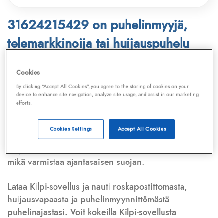
31624215429 on puhelinmyyjä,
telemarkkinoija tai huijauspuhelu
Puhelinnumero
31624215429
löytyy
Cookies
Telemarkkinointiliiton ja
Kilpi-sovelluksen
By clicking “Accept All Cookies”, you agree to the storing of cookies on your
device to enhance site navigation, analyze site usage, and assist in our marketing
tietokannasta, joka kattaa satoja tuhansia
efforts.
puhelinmyyjien
ja
telemarkkinoijien numeroita.
Lisäksi tunnistamme automaattisesti, jos kyseessä on
Cookies Settings
Accept All Cookies
puhelinhuijarin numero
,
sähköpostiosoite
tai
huijausviesti
. Tietokantaamme päivitetään jatkuvasti,
mikä varmistaa ajantasaisen suojan.
Lataa Kilpi-sovellus ja nauti roskapostittomasta,
huijausvapaasta ja puhelinmyynnittömästä
puhelinajastasi. Voit kokeilla Kilpi-sovellusta