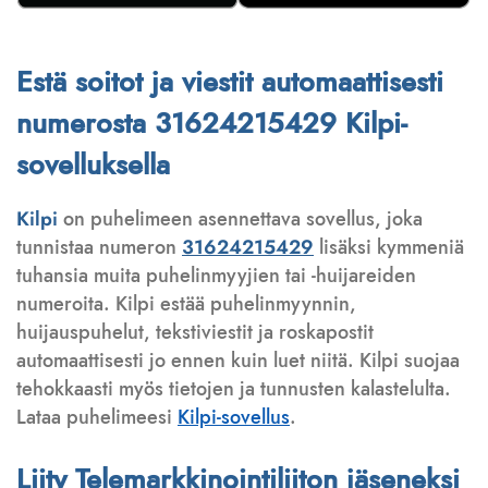
Estä soitot ja viestit automaattisesti
numerosta 31624215429 Kilpi-
sovelluksella
Kilpi
on puhelimeen asennettava sovellus, joka
tunnistaa numeron
31624215429
lisäksi kymmeniä
tuhansia muita puhelinmyyjien tai -huijareiden
numeroita. Kilpi estää puhelinmyynnin,
huijauspuhelut, tekstiviestit ja roskapostit
automaattisesti jo ennen kuin luet niitä. Kilpi suojaa
tehokkaasti myös tietojen ja tunnusten kalastelulta.
Lataa puhelimeesi
Kilpi-sovellus
.
Liity Telemarkkinointiliiton jäseneksi