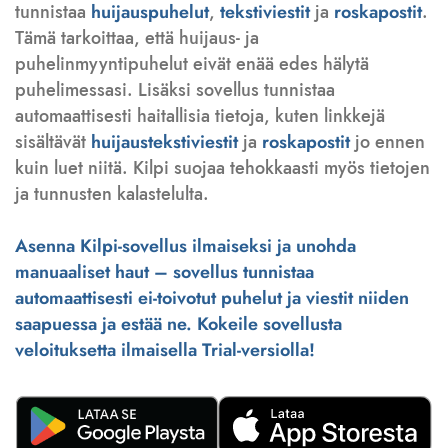
tunnistaa
huijauspuhelut
,
tekstiviestit
ja
roskapostit
.
Tämä tarkoittaa, että huijaus- ja
puhelinmyyntipuhelut eivät enää edes hälytä
puhelimessasi. Lisäksi sovellus tunnistaa
automaattisesti haitallisia tietoja, kuten linkkejä
sisältävät
huijaustekstiviestit
ja
roskapostit
jo ennen
kuin luet niitä. Kilpi suojaa tehokkaasti myös tietojen
ja tunnusten kalastelulta.
Asenna Kilpi-sovellus ilmaiseksi ja unohda
manuaaliset haut – sovellus tunnistaa
automaattisesti ei-toivotut puhelut ja viestit niiden
saapuessa ja estää ne. Kokeile sovellusta
veloituksetta ilmaisella Trial-versiolla!