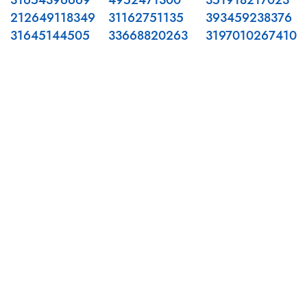
31654396669
4952471300
351918217023
212649118349
31162751135
393459238376
31645144505
33668820263
3197010267410