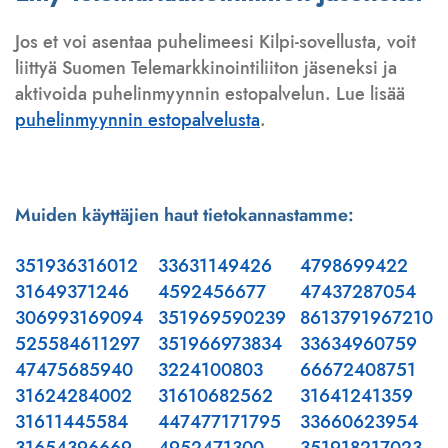
Jos et voi asentaa puhelimeesi Kilpi-sovellusta, voit
liittyä Suomen Telemarkkinointiliiton jäseneksi ja
aktivoida puhelinmyynnin estopalvelun. Lue lisää
puhelinmyynnin estopalvelusta
.
Muiden käyttäjien haut tietokannastamme:
351936316012
33631149426
4798699422
31649371246
4592456677
47437287054
306993169094
351969590239
8613791967210
525584611297
351966973834
33634960759
47475685940
3224100803
66672408751
31624284002
31610682562
31641241359
31611445584
447477171795
33660623954