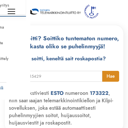
yritys
nna
Kuka soitti? Soittiko tuntematon numero,
te
tarkasta oliko se puhelinmyyjä!
Kuka soitti, keneltä sait roskapostia?
ittely
i
Hae
li
Lähetä tekstiviesti
ESTO
numeroon
173322
,
niin saat laajan telemarkkinointikiellon ja Kilpi-
sovelluksen, joka estää automaattisesti
puhelinmyyjien soitot, huijaussoitot,
huijausviestit ja roskapostit.