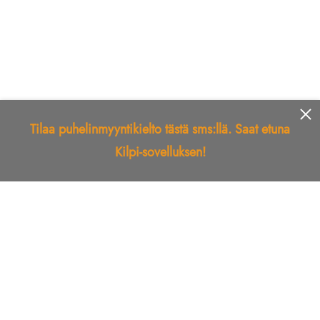
Tilaa puhelinmyyntikielto tästä sms:llä. Saat etuna
Kilpi-sovelluksen!
Etusivu
Kilpi-sovellus
Telemarkkinointikielto
Roskapostikielto
Luotettu yritys
Kuka soitti?
Ilmianna
Palaute
Liiton Esittely
Tuki
Yhteystiedot