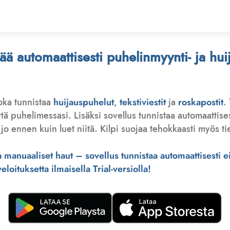
stää automaattisesti puhelinmyynti- ja hu
joka tunnistaa
huijauspuhelut
,
tekstiviestit
ja
roskapostit
.
 puhelimessasi. Lisäksi sovellus tunnistaa automaattisesti 
jo ennen kuin luet niitä. Kilpi suojaa tehokkaasti myös tie
manuaaliset haut – sovellus tunnistaa automaattisesti ei-
loituksetta ilmaisella Trial-versiolla!