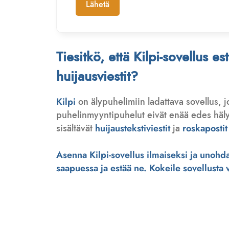
Lähetä
Tiesitkö, että Kilpi-sovellus e
huijausviestit?
Kilpi
on älypuhelimiin ladattava sovellus, 
puhelinmyyntipuhelut eivät enää edes hälytä
sisältävät
huijaustekstiviestit
ja
roskapostit
Asenna Kilpi-sovellus ilmaiseksi ja unohda 
saapuessa ja estää ne. Kokeile sovellusta ve