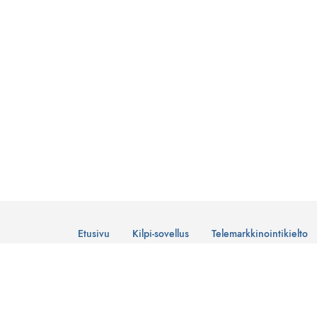
Etusivu
Kilpi-sovellus
Telemarkkinointikielto
© Suomen Telemarkkinointiliitto Ry
Tietosuojaseloste
Lataa Kilpi-sovellus