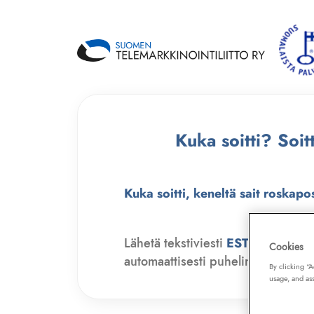
Kuka soitti? Soi
Kuka soitti, keneltä sait roskapo
Lähetä tekstiviesti
ESTO
numero
Cookies
automaattisesti puhelinmyyjien soit
By clicking “
usage, and ass