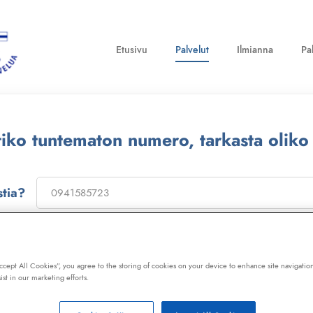
Etusivu
Palvelut
Ilmianna
Pa
ttiko tuntematon numero, tarkasta oliko
stia?
on
173322
, niin saat laajan telemarkkinointikiellon ja Kil
ot, huijaussoitot, huijausviestit ja roskapostit.
Accept All Cookies”, you agree to the storing of cookies on your device to enhance site navigation
ist in our marketing efforts.