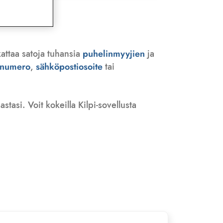
kattaa satoja tuhansia
puhelinmyyjien
ja
n numero
,
sähköpostiosoite
tai
tasi. Voit kokeilla Kilpi-sovellusta