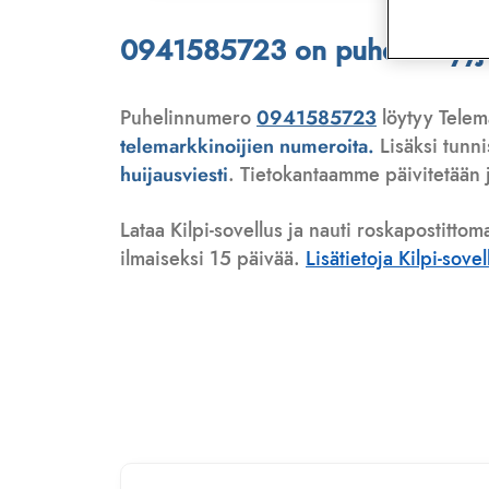
0941585723 on puhelinmyyjä,
Puhelinnumero
0941585723
löytyy Telema
telemarkkinoijien numeroita.
Lisäksi tunn
huijausviesti
. Tietokantaamme päivitetään j
Lataa Kilpi-sovellus ja nauti roskapostittom
ilmaiseksi 15 päivää.
Lisätietoja Kilpi-sove