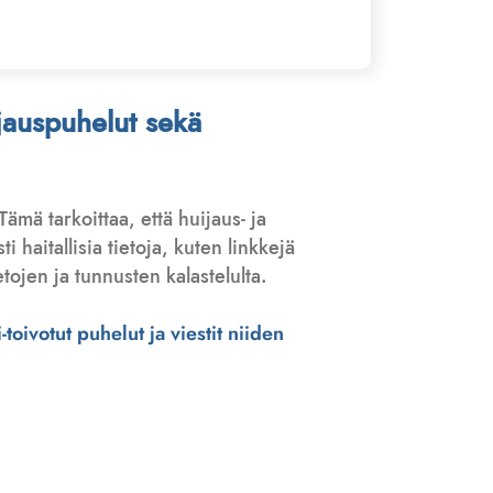
ijauspuhelut sekä
 Tämä tarkoittaa, että huijaus- ja
haitallisia tietoja, kuten linkkejä
tojen ja tunnusten kalastelulta.
toivotut puhelut ja viestit niiden