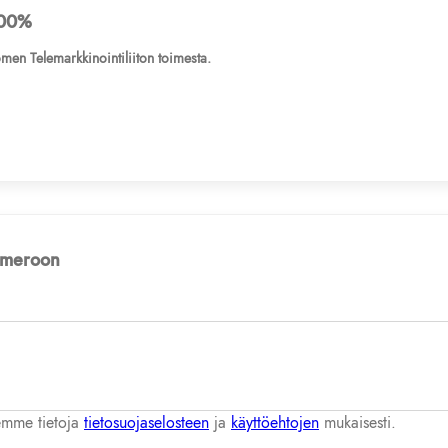
00%
men Telemarkkinointiliiton toimesta.
numeroon
lemme tietoja
tietosuojaselosteen
ja
käyttöehtojen
mukaisesti.