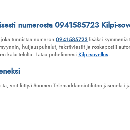
ttisesti numerosta 0941585723 Kilpi-sove
 joka tunnistaa numeron
0941585723
lisäksi kymmeniä t
ynnin, huijauspuhelut, tekstiviestit ja roskapostit automa
ten kalastelulta. Lataa puhelimeesi
Kilpi-sovellus
.
seneksi
usta, voit liittyä Suomen Telemarkkinointiliiton jäseneksi
: