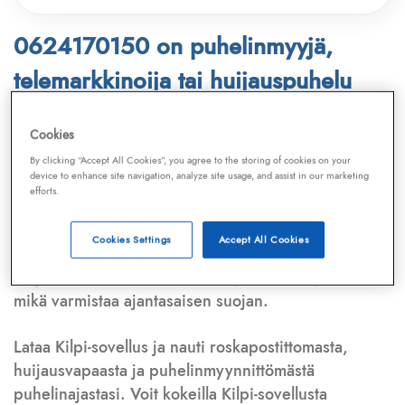
0624170150 on puhelinmyyjä,
telemarkkinoija tai huijauspuhelu
Puhelinnumero
0624170150
löytyy
Cookies
Telemarkkinointiliiton ja
Kilpi-sovelluksen
By clicking “Accept All Cookies”, you agree to the storing of cookies on your
device to enhance site navigation, analyze site usage, and assist in our marketing
tietokannasta, joka kattaa satoja tuhansia
efforts.
puhelinmyyjien
ja
telemarkkinoijien numeroita.
Lisäksi tunnistamme automaattisesti, jos kyseessä on
Cookies Settings
Accept All Cookies
puhelinhuijarin numero
,
sähköpostiosoite
tai
huijausviesti
. Tietokantaamme päivitetään jatkuvasti,
mikä varmistaa ajantasaisen suojan.
Lataa Kilpi-sovellus ja nauti roskapostittomasta,
huijausvapaasta ja puhelinmyynnittömästä
puhelinajastasi. Voit kokeilla Kilpi-sovellusta