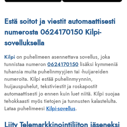
Estä soitot ja viestit automaattisesti
numerosta 0624170150 Kilpi-
sovelluksella
Kilpi
on puhelimeen asennettava sovellus, joka
tunnistaa numeron
0624170150
lisäksi kymmeniä
tuhansia muita puhelinmyyjien tai -huijareiden
numeroita. Kilpi estää puhelinmyynnin,
huijauspuhelut, tekstiviestit ja roskapostit
automaattisesti jo ennen kuin luet niitä. Kilpi suojaa
tehokkaasti myös tietojen ja tunnusten kalastelulta.
Lataa puhelimeesi
Kilpi-sovellus
.
Liity Telemarkkinointiliiton jäseneksi