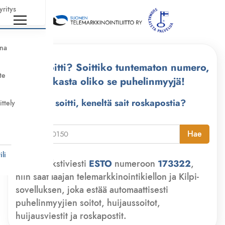
yritys
nna
Kuka soitti? Soittiko tuntematon numero,
te
tarkasta oliko se puhelinmyyjä!
Kuka soitti, keneltä sait roskapostia?
ittely
i
Hae
li
Lähetä tekstiviesti
ESTO
numeroon
173322
,
niin saat laajan telemarkkinointikiellon ja Kilpi-
sovelluksen, joka estää automaattisesti
puhelinmyyjien soitot, huijaussoitot,
huijausviestit ja roskapostit.