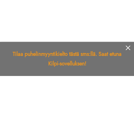
Tilaa puhelinmyyntikielto tästä sms:llä. Saat etuna
Kilpi-sovelluksen!
Etusivu
Kilpi-sovellus
Telemarkkinointikielto
Roskapostikielto
Luotettu yritys
Kuka soitti?
Ilmianna
Palaute
Liiton Esittely
Tuki
Yhteystiedot