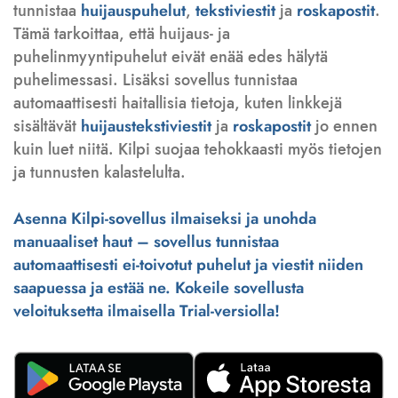
tunnistaa
huijauspuhelut
,
tekstiviestit
ja
roskapostit
.
Tämä tarkoittaa, että huijaus- ja
puhelinmyyntipuhelut eivät enää edes hälytä
puhelimessasi. Lisäksi sovellus tunnistaa
automaattisesti haitallisia tietoja, kuten linkkejä
sisältävät
huijaustekstiviestit
ja
roskapostit
jo ennen
kuin luet niitä. Kilpi suojaa tehokkaasti myös tietojen
ja tunnusten kalastelulta.
Asenna Kilpi-sovellus ilmaiseksi ja unohda
manuaaliset haut – sovellus tunnistaa
automaattisesti ei-toivotut puhelut ja viestit niiden
saapuessa ja estää ne. Kokeile sovellusta
veloituksetta ilmaisella Trial-versiolla!