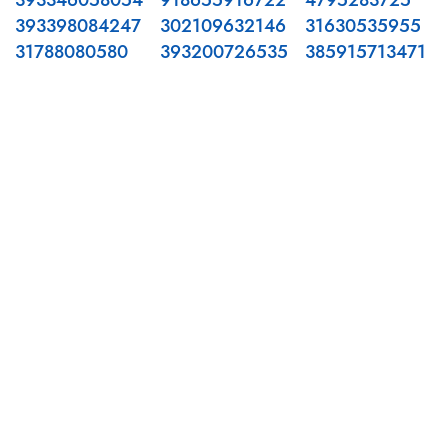
393346058054
918655916722
4795283725
393398084247
302109632146
31630535955
31788080580
393200726535
385915713471