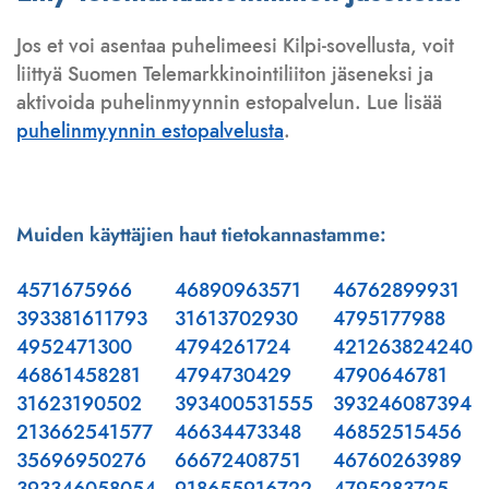
Jos et voi asentaa puhelimeesi Kilpi-sovellusta, voit
liittyä Suomen Telemarkkinointiliiton jäseneksi ja
aktivoida puhelinmyynnin estopalvelun. Lue lisää
puhelinmyynnin estopalvelusta
.
Muiden käyttäjien haut tietokannastamme:
4571675966
46890963571
46762899931
393381611793
31613702930
4795177988
4952471300
4794261724
421263824240
46861458281
4794730429
4790646781
31623190502
393400531555
393246087394
213662541577
46634473348
46852515456
35696950276
66672408751
46760263989