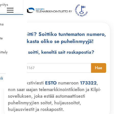
yritys
nna
Kuka soitti? Soittiko tuntematon numero,
te
tarkasta oliko se puhelinmyyjä!
Kuka soitti, keneltä sait roskapostia?
ittely
i
Hae
li
Lähetä tekstiviesti
ESTO
numeroon
173322
,
niin saat laajan telemarkkinointikiellon ja Kilpi-
sovelluksen, joka estää automaattisesti
puhelinmyyjien soitot, huijaussoitot,
huijausviestit ja roskapostit.