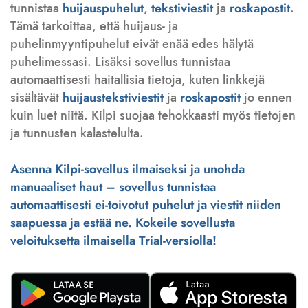
tunnistaa
huijauspuhelut
,
tekstiviestit
ja
roskapostit
.
Tämä tarkoittaa, että huijaus- ja
puhelinmyyntipuhelut eivät enää edes hälytä
puhelimessasi. Lisäksi sovellus tunnistaa
automaattisesti haitallisia tietoja, kuten linkkejä
sisältävät
huijaustekstiviestit
ja
roskapostit
jo ennen
kuin luet niitä. Kilpi suojaa tehokkaasti myös tietojen
ja tunnusten kalastelulta.
Asenna Kilpi-sovellus ilmaiseksi ja unohda
manuaaliset haut – sovellus tunnistaa
automaattisesti ei-toivotut puhelut ja viestit niiden
saapuessa ja estää ne. Kokeile sovellusta
veloituksetta ilmaisella Trial-versiolla!