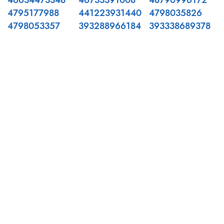
46634473348
46733391008
48790996172
4795177988
441223931440
4798035826
4798053357
393288966184
393338689378