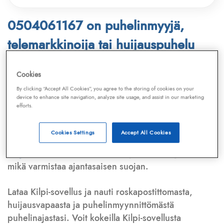
0504061167 on puhelinmyyjä,
telemarkkinoija tai huijauspuhelu
Puhelinnumero
0504061167
löytyy
Cookies
Telemarkkinointiliiton ja
Kilpi-sovelluksen
By clicking “Accept All Cookies”, you agree to the storing of cookies on your
device to enhance site navigation, analyze site usage, and assist in our marketing
tietokannasta, joka kattaa satoja tuhansia
efforts.
puhelinmyyjien
ja
telemarkkinoijien numeroita.
Lisäksi tunnistamme automaattisesti, jos kyseessä on
Cookies Settings
Accept All Cookies
puhelinhuijarin numero
,
sähköpostiosoite
tai
huijausviesti
. Tietokantaamme päivitetään jatkuvasti,
mikä varmistaa ajantasaisen suojan.
Lataa Kilpi-sovellus ja nauti roskapostittomasta,
huijausvapaasta ja puhelinmyynnittömästä
puhelinajastasi. Voit kokeilla Kilpi-sovellusta