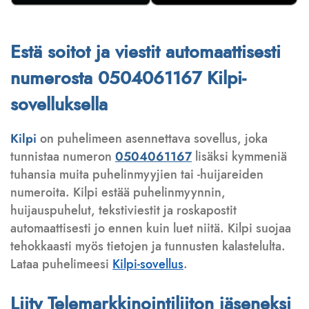
Estä soitot ja viestit automaattisesti
numerosta 0504061167 Kilpi-
sovelluksella
Kilpi
on puhelimeen asennettava sovellus, joka
tunnistaa numeron
0504061167
lisäksi kymmeniä
tuhansia muita puhelinmyyjien tai -huijareiden
numeroita. Kilpi estää puhelinmyynnin,
huijauspuhelut, tekstiviestit ja roskapostit
automaattisesti jo ennen kuin luet niitä. Kilpi suojaa
tehokkaasti myös tietojen ja tunnusten kalastelulta.
Lataa puhelimeesi
Kilpi-sovellus
.
Liity Telemarkkinointiliiton jäseneksi