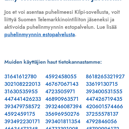
Jos et voi asentaa puhelimeesi Kilpi-sovellusta, voit
liittyä Suomen Telemarkkinointiliiton jäseneksi ja
aktivoida puhelinmyynnin estopalvelun. Lue lisää
puhelinmyynnin estopalvelusta
.
Muiden käyttäjien haut tietokannastamme:
31641612780
4592458055
8618265321927
302108222013
46767067143
33619130715
31630535955
4723505971
393400531555
447441426233
46890963571
447426719435
393479758572
393246087394
420601574466
4592459175
35696950276
37255578137
393492230171
393401811354
4792846056