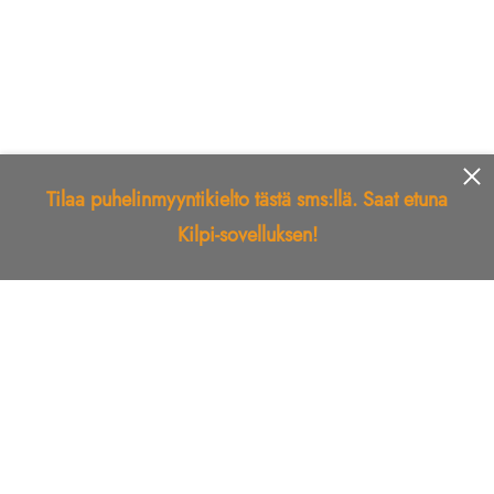
Tilaa puhelinmyyntikielto tästä sms:llä. Saat etuna
Kilpi-sovelluksen!
Etusivu
Kilpi-sovellus
Telemarkkinointikielto
Roskapostikielto
Luotettu yritys
Kuka soitti?
Ilmianna
Palaute
Liiton Esittely
Tuki
Yhteystiedot