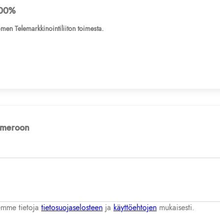
00%
men Telemarkkinointiliiton toimesta.
numeroon
lemme tietoja
tietosuojaselosteen
ja
käyttöehtojen
mukaisesti.