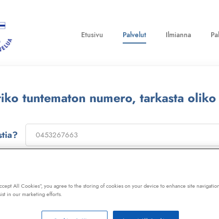
Etusivu
Palvelut
Ilmianna
Pa
ttiko tuntematon numero, tarkasta oliko
stia?
on
173322
, niin saat laajan telemarkkinointikiellon ja Kil
ot, huijaussoitot, huijausviestit ja roskapostit.
Accept All Cookies”, you agree to the storing of cookies on your device to enhance site navigation
ist in our marketing efforts.