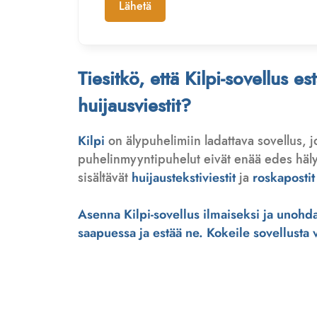
Lähetä
Tiesitkö, että Kilpi-sovellus e
huijausviestit?
Kilpi
on älypuhelimiin ladattava sovellus, 
puhelinmyyntipuhelut eivät enää edes hälytä
sisältävät
huijaustekstiviestit
ja
roskapostit
Asenna Kilpi-sovellus ilmaiseksi ja unohda 
saapuessa ja estää ne. Kokeile sovellusta ve