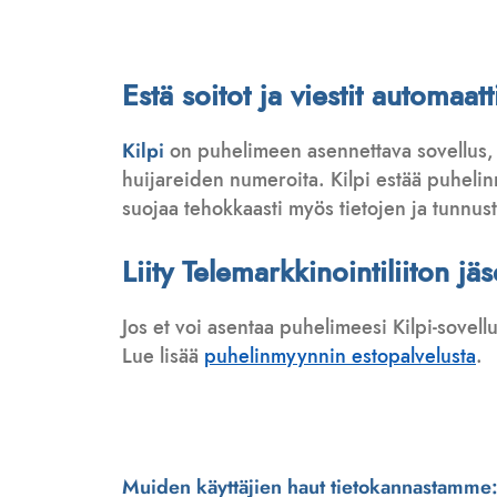
Estä soitot ja viestit automaa
Kilpi
on puhelimeen asennettava sovellus,
huijareiden numeroita. Kilpi estää puhelinmy
suojaa tehokkaasti myös tietojen ja tunnus
Liity Telemarkkinointiliiton jä
Jos et voi asentaa puhelimeesi Kilpi-sovell
Lue lisää
puhelinmyynnin estopalvelusta
.
Muiden käyttäjien haut tietokannastamme