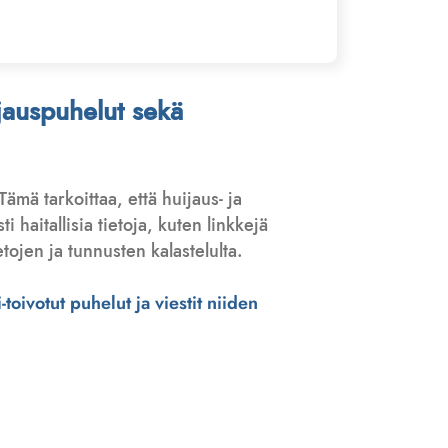
ijauspuhelut sekä
 Tämä tarkoittaa, että huijaus- ja
haitallisia tietoja, kuten linkkejä
tojen ja tunnusten kalastelulta.
toivotut puhelut ja viestit niiden