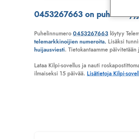
0453267663 on puhelinmyyjä,
Puhelinnumero
0453267663
löytyy Telem
telemarkkinoijien numeroita.
Lisäksi tunn
huijausviesti
. Tietokantaamme päivitetään j
Lataa Kilpi-sovellus ja nauti roskapostittom
ilmaiseksi 15 päivää.
Lisätietoja Kilpi-sove