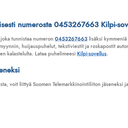
ttisesti numerosta 0453267663 Kilpi-sov
 joka tunnistaa numeron
0453267663
lisäksi kymmeniä 
ynnin, huijauspuhelut, tekstiviestit ja roskapostit automa
ten kalastelulta. Lataa puhelimeesi
Kilpi-sovellus
.
seneksi
usta, voit liittyä Suomen Telemarkkinointiliiton jäseneksi
: