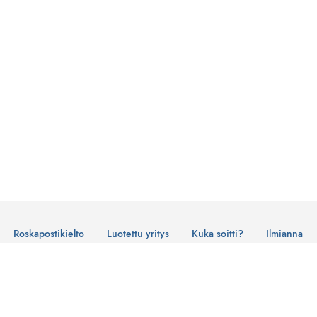
Roskapostikielto
Luotettu yritys
Kuka soitti?
Ilmianna
Käyttöehdot