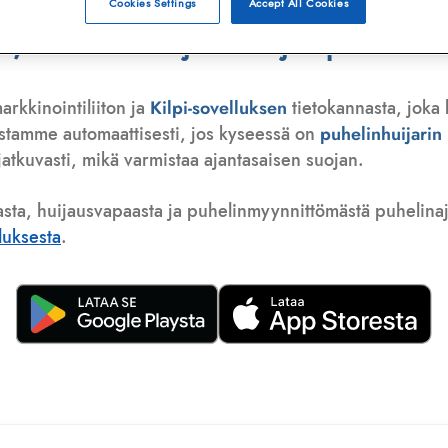
Cookies Settings
Accept All Cookies
 telemarkkinoija tai huijauspuhelu
arkkinointiliiton ja
Kilpi-sovelluksen
tietokannasta, joka 
istamme automaattisesti, jos kyseessä on
puhelinhuijari
atkuvasti, mikä varmistaa ajantasaisen suojan.
asta, huijausvapaasta ja puhelinmyynnittömästä puhelinajas
lluksesta
.