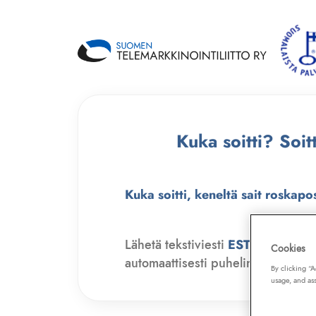
Kuka soitti? Soi
Kuka soitti, keneltä sait roskapo
Lähetä tekstiviesti
ESTO
numero
Cookies
automaattisesti puhelinmyyjien soit
By clicking “
usage, and ass