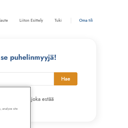
laute
Liiton Esittely
Tuki
Oma tili
 se puhelinmyyjä!
Hae
pi-sovelluksen, joka estää
, analyze site