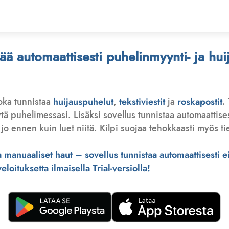
stää automaattisesti puhelinmyynti- ja hu
joka tunnistaa
huijauspuhelut
,
tekstiviestit
ja
roskapostit
.
 puhelimessasi. Lisäksi sovellus tunnistaa automaattisesti 
jo ennen kuin luet niitä. Kilpi suojaa tehokkaasti myös tie
manuaaliset haut – sovellus tunnistaa automaattisesti ei-
loituksetta ilmaisella Trial-versiolla!