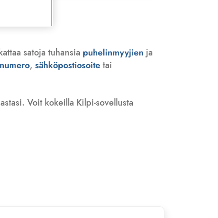
kattaa satoja tuhansia
puhelinmyyjien
ja
n numero
,
sähköpostiosoite
tai
tasi. Voit kokeilla Kilpi-sovellusta