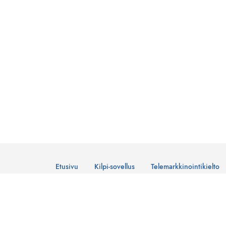
Etusivu
Kilpi-sovellus
Telemarkkinointikielto
© Suomen Telemarkkinointiliitto Ry
Tietosuojaseloste
Lataa Kilpi-sovellus