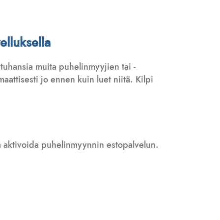
elluksella
tuhansia muita puhelinmyyjien tai -
attisesti jo ennen kuin luet niitä. Kilpi
 ja aktivoida puhelinmyynnin estopalvelun.