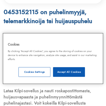
0453152115 on puhelinmyyjä,
telemarkkinoija tai huijauspuhelu
Puhelinnumero
0453152115
löytyy
Telemarkkinointiliiton ja
Kilpi-sovelluksen
Cookies
tietokannasta, joka kattaa satoja tuhansia
By clicking “Accept All Cookies”, you agree to the storing of cookies on your
puhelinmyyjien
ja
telemarkkinoijien numeroita.
device to enhance site navigation, analyze site usage, and assist in our marketing
efforts.
Lisäksi tunnistamme automaattisesti, jos kyseessä on
puhelinhuijarin numero
,
sähköpostiosoite
tai
huijausviesti
. Tietokantaamme päivitetään jatkuvasti,
Cookies Settings
Accept All Cookies
mikä varmistaa ajantasaisen suojan.
Lataa Kilpi-sovellus ja nauti roskapostittomasta,
huijausvapaasta ja puhelinmyynnittömästä
puhelinajastasi. Voit kokeilla Kilpi-sovellusta