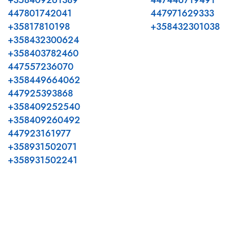
+358409261389
447446719491
447801742041
447971629333
+35817810198
+358432301038
+358432300624
+358403782460
447557236070
+358449664062
447925393868
+358409252540
+358409260492
447923161977
+358931502071
+358931502241