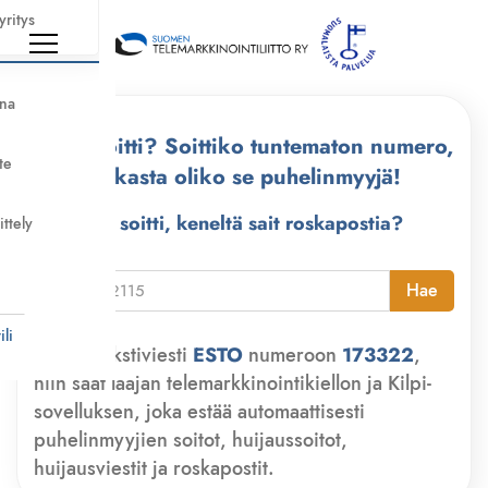
yritys
nna
Kuka soitti? Soittiko tuntematon numero,
te
tarkasta oliko se puhelinmyyjä!
Kuka soitti, keneltä sait roskapostia?
ittely
i
Hae
li
Lähetä tekstiviesti
ESTO
numeroon
173322
,
niin saat laajan telemarkkinointikiellon ja Kilpi-
sovelluksen, joka estää automaattisesti
puhelinmyyjien soitot, huijaussoitot,
huijausviestit ja roskapostit.