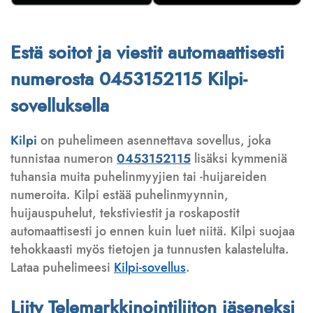
Estä soitot ja viestit automaattisesti
numerosta 0453152115 Kilpi-
sovelluksella
Kilpi
on puhelimeen asennettava sovellus, joka
tunnistaa numeron
0453152115
lisäksi kymmeniä
tuhansia muita puhelinmyyjien tai -huijareiden
numeroita. Kilpi estää puhelinmyynnin,
huijauspuhelut, tekstiviestit ja roskapostit
automaattisesti jo ennen kuin luet niitä. Kilpi suojaa
tehokkaasti myös tietojen ja tunnusten kalastelulta.
Lataa puhelimeesi
Kilpi-sovellus
.
Liity Telemarkkinointiliiton jäseneksi