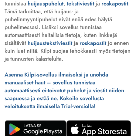
tunnistaa
huijauspuhelut
,
tekstiviestit
ja
roskapostit
.
Tämä tarkoittaa, että huijaus- ja
puhelinmyyntipuhelut eivät enää edes hälytä
puhelimessasi. Lisäksi sovellus tunnistaa
automaattisesti haitallisia tietoja, kuten linkkejä
sisältävät
huijaustekstiviestit
ja
roskapostit
jo ennen
kuin luet niitä. Kilpi suojaa tehokkaasti myös tietojen
ja tunnusten kalastelulta.
Asenna Kilpi-sovellus ilmaiseksi ja unohda
manuaaliset haut – sovellus tunnistaa
automaattisesti ei-toivotut puhelut ja viestit niiden
saapuessa ja estää ne. Kokeile sovellusta
veloituksetta ilmaisella Trial-versiolla!