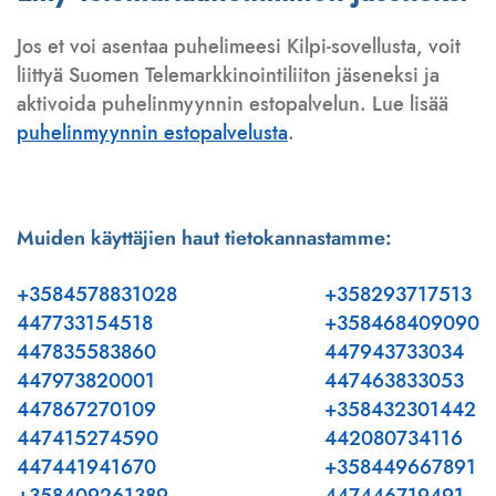
Jos et voi asentaa puhelimeesi Kilpi-sovellusta, voit
liittyä Suomen Telemarkkinointiliiton jäseneksi ja
aktivoida puhelinmyynnin estopalvelun. Lue lisää
puhelinmyynnin estopalvelusta
.
Muiden käyttäjien haut tietokannastamme:
+3584578831028
+358293717513
447733154518
+358468409090
447835583860
447943733034
447973820001
447463833053
447867270109
+358432301442
447415274590
442080734116
447441941670
+358449667891