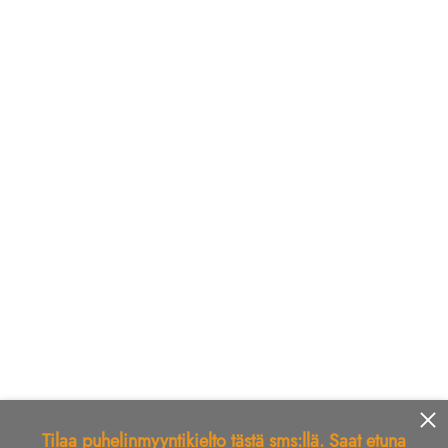
Tilaa puhelinmyyntikielto tästä sms:llä. Saat etuna