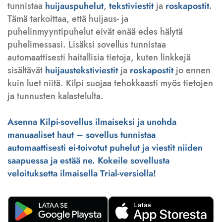
tunnistaa
huijauspuhelut
,
tekstiviestit
ja
roskapostit
.
Tämä tarkoittaa, että huijaus- ja
puhelinmyyntipuhelut eivät enää edes hälytä
puhelimessasi. Lisäksi sovellus tunnistaa
automaattisesti haitallisia tietoja, kuten linkkejä
sisältävät
huijaustekstiviestit
ja
roskapostit
jo ennen
kuin luet niitä. Kilpi suojaa tehokkaasti myös tietojen
ja tunnusten kalastelulta.
Asenna Kilpi-sovellus ilmaiseksi ja unohda
manuaaliset haut – sovellus tunnistaa
automaattisesti ei-toivotut puhelut ja viestit niiden
saapuessa ja estää ne. Kokeile sovellusta
veloituksetta ilmaisella Trial-versiolla!