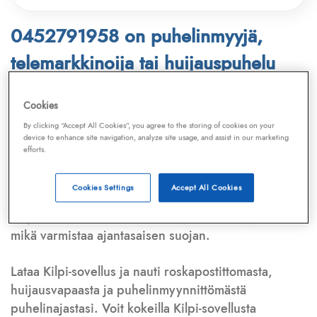
0452791958 on puhelinmyyjä,
telemarkkinoija tai huijauspuhelu
Puhelinnumero
0452791958
löytyy
Cookies
Telemarkkinointiliiton ja
Kilpi-sovelluksen
By clicking “Accept All Cookies”, you agree to the storing of cookies on your
device to enhance site navigation, analyze site usage, and assist in our marketing
tietokannasta, joka kattaa satoja tuhansia
efforts.
puhelinmyyjien
ja
telemarkkinoijien numeroita.
Lisäksi tunnistamme automaattisesti, jos kyseessä on
Cookies Settings
Accept All Cookies
puhelinhuijarin numero
,
sähköpostiosoite
tai
huijausviesti
. Tietokantaamme päivitetään jatkuvasti,
mikä varmistaa ajantasaisen suojan.
Lataa Kilpi-sovellus ja nauti roskapostittomasta,
huijausvapaasta ja puhelinmyynnittömästä
puhelinajastasi. Voit kokeilla Kilpi-sovellusta