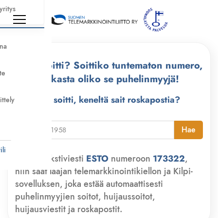
yritys
nna
Kuka soitti? Soittiko tuntematon numero,
te
tarkasta oliko se puhelinmyyjä!
Kuka soitti, keneltä sait roskapostia?
ittely
i
Hae
li
Lähetä tekstiviesti
ESTO
numeroon
173322
,
niin saat laajan telemarkkinointikiellon ja Kilpi-
sovelluksen, joka estää automaattisesti
puhelinmyyjien soitot, huijaussoitot,
huijausviestit ja roskapostit.