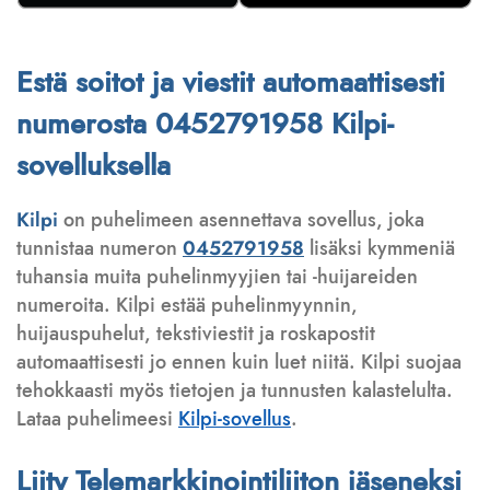
Estä soitot ja viestit automaattisesti
numerosta 0452791958 Kilpi-
sovelluksella
Kilpi
on puhelimeen asennettava sovellus, joka
tunnistaa numeron
0452791958
lisäksi kymmeniä
tuhansia muita puhelinmyyjien tai -huijareiden
numeroita. Kilpi estää puhelinmyynnin,
huijauspuhelut, tekstiviestit ja roskapostit
automaattisesti jo ennen kuin luet niitä. Kilpi suojaa
tehokkaasti myös tietojen ja tunnusten kalastelulta.
Lataa puhelimeesi
Kilpi-sovellus
.
Liity Telemarkkinointiliiton jäseneksi