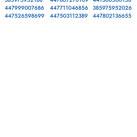
385975952188
447867270109
441300500158
447999007686
447711046856
385975952026
447526598699
447503112389
447802136655