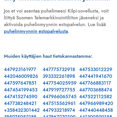
Jos et voi asentaa puhelimeesi Kilpi-sovellusta, voit
liittyä Suomen Telemarkkinointiliiton jäseneksi ja
aktivoida puhelinmyynnin estopalvelun. Lue lisää
puhelinmyynnin estopalvelusta
.
Muiden käyttäjien haut tietokannastamme:
447923161977
447775732918
447533012229
442046009826
393332261898
447441941670
447597647851
447754025959
447766883117
447454199453
447919727755
447703688474
447415274590
447966065745
447522112582
447738248421
447515562961
447966989420
+358432301442
447933218974
447440448458