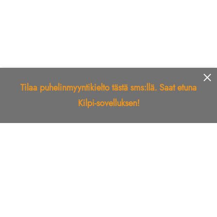
Tilaa puhelinmyyntikielto tästä sms:llä. Saat etuna
Kilpi-sovelluksen!
Etusivu
Kilpi-sovellus
Telemarkkinointikielto
Roskapostikielto
Luotettu yritys
Kuka soitti?
Ilmianna
Palaute
Liiton Esittely
Tuki
Yhteystiedot