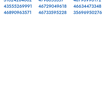
31624284002
4798053357
48790996172
43555269991
46729049618
46634473348
46890963571
46733595228
35696950276