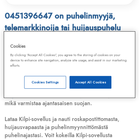
0451396647 on puhelinmyyjä,
telemarkkinoija tai huijauspuhelu
Puhelinnumero
0451396647
löytyy
Cookies
Telemarkkinointiliiton ja
Kilpi-sovelluksen
By clicking “Accept All Cookies”, you agree to the storing of cookies on your
device to enhance site navigation, analyze site usage, and assist in our marketing
tietokannasta, joka kattaa satoja tuhansia
efforts.
puhelinmyyjien
ja
telemarkkinoijien numeroita.
Lisäksi tunnistamme automaattisesti, jos kyseessä on
Cookies Settings
Accept All Cookies
puhelinhuijarin numero
,
sähköpostiosoite
tai
huijausviesti
. Tietokantaamme päivitetään jatkuvasti,
mikä varmistaa ajantasaisen suojan.
Lataa Kilpi-sovellus ja nauti roskapostittomasta,
huijausvapaasta ja puhelinmyynnittömästä
puhelinajastasi. Voit kokeilla Kilpi-sovellusta