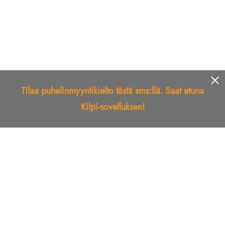
Tilaa puhelinmyyntikielto tästä sms:llä. Saat etuna
Kilpi-sovelluksen!
Etusivu
Kilpi-sovellus
Telemarkkinointikielto
Roskapostikielto
Luotettu yritys
Kuka soitti?
Ilmianna
Palaute
Liiton Esittely
Tuki
Yhteystiedot