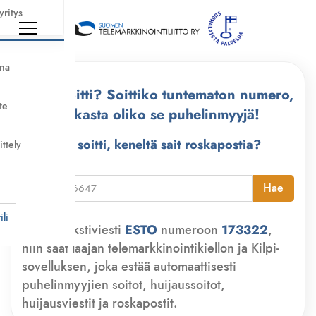
yritys
nna
Kuka soitti? Soittiko tuntematon numero,
te
tarkasta oliko se puhelinmyyjä!
Kuka soitti, keneltä sait roskapostia?
ittely
i
Hae
li
Lähetä tekstiviesti
ESTO
numeroon
173322
,
niin saat laajan telemarkkinointikiellon ja Kilpi-
sovelluksen, joka estää automaattisesti
puhelinmyyjien soitot, huijaussoitot,
huijausviestit ja roskapostit.