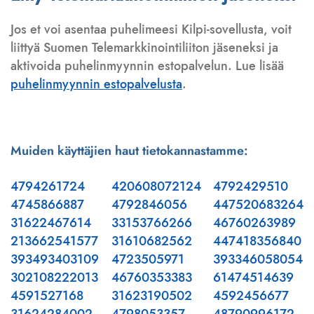
Jos et voi asentaa puhelimeesi Kilpi-sovellusta, voit
liittyä Suomen Telemarkkinointiliiton jäseneksi ja
aktivoida puhelinmyynnin estopalvelun. Lue lisää
puhelinmyynnin estopalvelusta
.
Muiden käyttäjien haut tietokannastamme:
4794261724
420608072124
4792429510
4745866887
4792846056
447520683264
31622467614
33153766266
46760263989
213662541577
31610682562
447418356840
393493403109
4723505971
393346058054
302108222013
46760353383
61474514639
4591527168
31623190502
4592456677