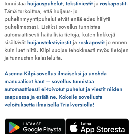
tunnistaa
huijauspuhelut
,
tekstiviestit
ja
roskapostit
.
Tämä tarkoittaa, että huijaus- ja
puhelinmyyntipuhelut eivät enää edes hälytä
puhelimessasi. Lisäksi sovellus tunnistaa
automaattisesti haitallisia tietoja, kuten linkkejä
sisältävät
huijaustekstiviestit
ja
roskapostit
jo ennen
kuin luet niitä. Kilpi suojaa tehokkaasti myös tietojen
ja tunnusten kalastelulta.
Asenna Kilpi-sovellus ilmaiseksi ja unohda
manuaaliset haut – sovellus tunnistaa
automaattisesti ei-toivotut puhelut ja viestit niiden
saapuessa ja estää ne. Kokeile sovellusta
veloituksetta ilmaisella Trial-versiolla!