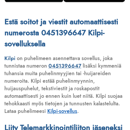
Estä soitot ja viestit automaattisesti
numerosta 0451396647 Kilpi-
sovelluksella
Kilpi
on puhelimeen asennettava sovellus, joka
tunnistaa numeron
0451396647
lisäksi kymmeniä
tuhansia muita puhelinmyyjien tai -huijareiden
numeroita. Kilpi estää puhelinmyynnin,
huijauspuhelut, tekstiviestit ja roskapostit
automaattisesti jo ennen kuin luet niitä. Kilpi suojaa
tehokkaasti myös tietojen ja tunnusten kalastelulta.
Lataa puhelimeesi
Kilpi-sovellus
.
Liity Telemarkkinointiliiton jäseneksi