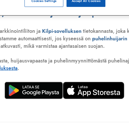
Cookies Settings
Accept All Cookies
telemarkkinoija tai huijauspuhelu
rkkinointiliiton ja
Kilpi-sovelluksen
tietokannasta, joka 
istamme automaattisesti, jos kyseessä on
puhelinhuijari
atkuvasti, mikä varmistaa ajantasaisen suojan.
asta, huijausvapaasta ja puhelinmyynnittömästä puhelinajas
lluksesta
.