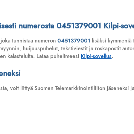
ttisesti numerosta 0451379001 Kilpi-sove
 joka tunnistaa numeron
0451379001
lisäksi kymmeniä t
ynnin, huijauspuhelut, tekstiviestit ja roskapostit automa
ten kalastelulta. Lataa puhelimeesi
Kilpi-sovellus
.
seneksi
usta, voit liittyä Suomen Telemarkkinointiliiton jäseneksi
: