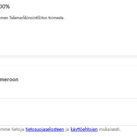
00%
men Telemarkkinointiliiton toimesta.
numeroon
lemme tietoja
tietosuojaselosteen
ja
käyttöehtojen
mukaisesti.