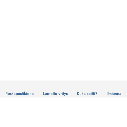
Roskapostikielto
Luotettu yritys
Kuka soitti?
Ilmianna
Käyttöehdot