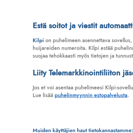
Estä soitot ja viestit automaa
Kilpi
on puhelimeen asennettava sovellus,
huijareiden numeroita. Kilpi estää puhelinmy
suojaa tehokkaasti myös tietojen ja tunnus
Liity Telemarkkinointiliiton jä
Jos et voi asentaa puhelimeesi Kilpi-sovell
Lue lisää
puhelinmyynnin estopalvelusta
.
Muiden käyttäjien haut tietokannastamme