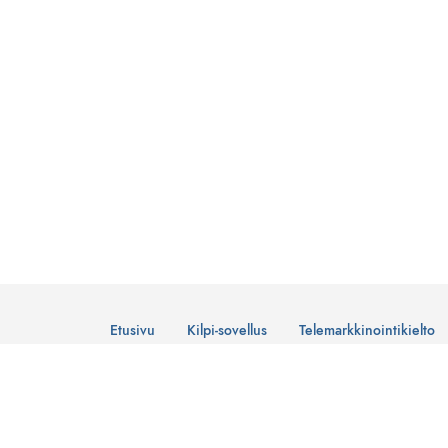
Etusivu
Kilpi-sovellus
Telemarkkinointikielto
© Suomen Telemarkkinointiliitto Ry
Tietosuojaseloste
Lataa Kilpi-sovellus