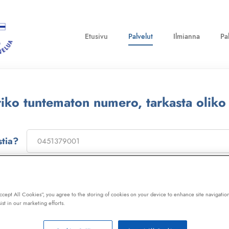
Etusivu
Palvelut
Ilmianna
Pa
ttiko tuntematon numero, tarkasta oliko
stia?
on
173322
, niin saat laajan telemarkkinointikiellon ja Kil
ot, huijaussoitot, huijausviestit ja roskapostit.
Accept All Cookies”, you agree to the storing of cookies on your device to enhance site navigation
ist in our marketing efforts.