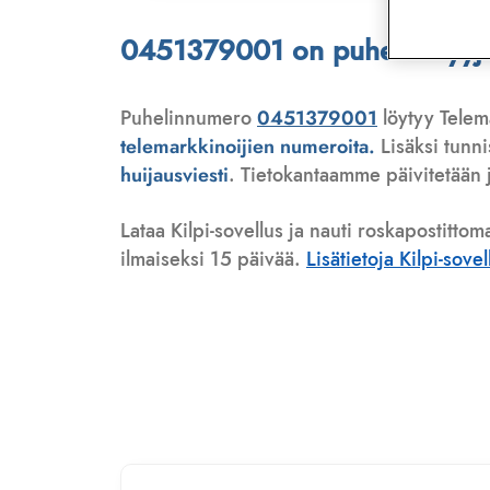
0451379001 on puhelinmyyjä, 
Puhelinnumero
0451379001
löytyy Telema
telemarkkinoijien numeroita.
Lisäksi tunn
huijausviesti
. Tietokantaamme päivitetään j
Lataa Kilpi-sovellus ja nauti roskapostittom
ilmaiseksi 15 päivää.
Lisätietoja Kilpi-sove