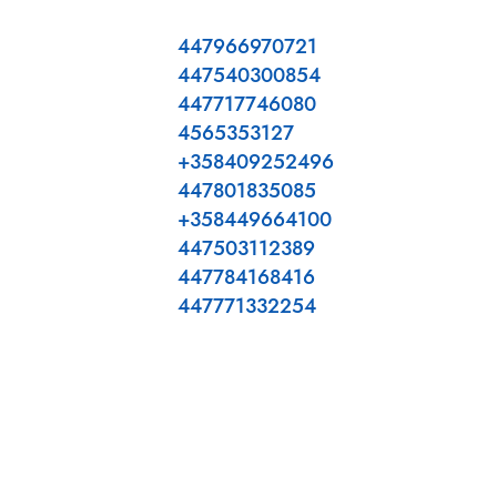
447966970721
447540300854
447717746080
4565353127
+358409252496
447801835085
+358449664100
447503112389
447784168416
447771332254