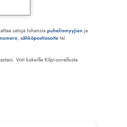
kattaa satoja tuhansia
puhelinmyyjien
ja
n numero
,
sähköpostiosoite
tai
tasi. Voit kokeilla Kilpi-sovellusta