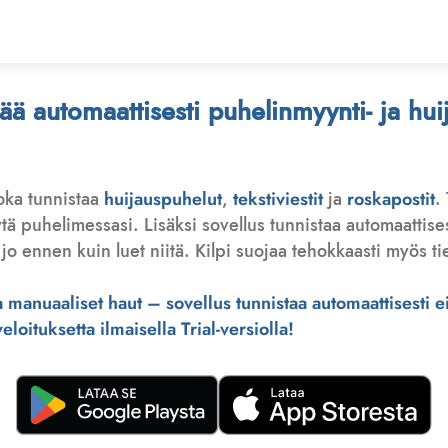
stää automaattisesti puhelinmyynti- ja hu
joka tunnistaa
huijauspuhelut
,
tekstiviestit
ja
roskapostit
.
 puhelimessasi. Lisäksi sovellus tunnistaa automaattisesti 
jo ennen kuin luet niitä. Kilpi suojaa tehokkaasti myös tie
manuaaliset haut – sovellus tunnistaa automaattisesti ei-
loituksetta ilmaisella Trial-versiolla!