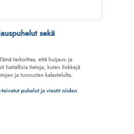
ijauspuhelut sekä
 Tämä tarkoittaa, että huijaus- ja
haitallisia tietoja, kuten linkkejä
tojen ja tunnusten kalastelulta.
toivotut puhelut ja viestit niiden