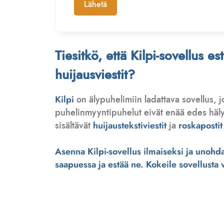
Lähetä
Tiesitkö, että Kilpi-sovellus e
huijausviestit?
Kilpi
on älypuhelimiin ladattava sovellus, 
puhelinmyyntipuhelut eivät enää edes hälytä
sisältävät
huijaustekstiviestit
ja
roskapostit
Asenna Kilpi-sovellus ilmaiseksi ja unohda 
saapuessa ja estää ne. Kokeile sovellusta ve