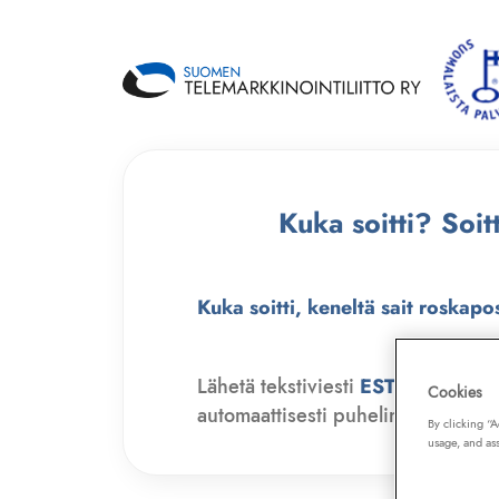
Kuka soitti? Soi
Kuka soitti, keneltä sait roskapo
Lähetä tekstiviesti
ESTO
numero
Cookies
automaattisesti puhelinmyyjien soit
By clicking “
usage, and ass