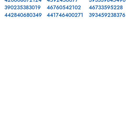
420608072124
4592456677
393339845490
390235383019
46760542102
46733595228
442840680349
441746400271
393459238376