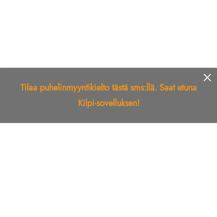
Tilaa puhelinmyyntikielto tästä sms:llä. Saat etuna
Kilpi-sovelluksen!
Etusivu
Kilpi-sovellus
Telemarkkinointikielto
Roskapostikielto
Luotettu yritys
Kuka soitti?
Ilmianna
Palaute
Liiton Esittely
Tuki
Yhteystiedot