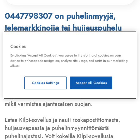
0447798307 on puhelinmyyjä,
telemarkkinoija tai huijauspuhelu
Puhelinnumero
0447798307
löytyy
Cookies
Telemarkkinointiliiton ja
Kilpi-sovelluksen
By clicking “Accept All Cookies”, you agree to the storing of cookies on your
device to enhance site navigation, analyze site usage, and assist in our marketing
tietokannasta, joka kattaa satoja tuhansia
efforts.
puhelinmyyjien
ja
telemarkkinoijien numeroita.
Lisäksi tunnistamme automaattisesti, jos kyseessä on
Cookies Settings
Accept All Cookies
puhelinhuijarin numero
,
sähköpostiosoite
tai
huijausviesti
. Tietokantaamme päivitetään jatkuvasti,
mikä varmistaa ajantasaisen suojan.
Lataa Kilpi-sovellus ja nauti roskapostittomasta,
huijausvapaasta ja puhelinmyynnittömästä
puhelinajastasi. Voit kokeilla Kilpi-sovellusta