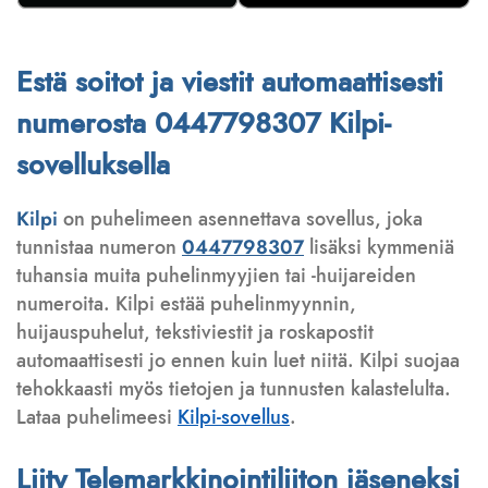
Estä soitot ja viestit automaattisesti
numerosta 0447798307 Kilpi-
sovelluksella
Kilpi
on puhelimeen asennettava sovellus, joka
tunnistaa numeron
0447798307
lisäksi kymmeniä
tuhansia muita puhelinmyyjien tai -huijareiden
numeroita. Kilpi estää puhelinmyynnin,
huijauspuhelut, tekstiviestit ja roskapostit
automaattisesti jo ennen kuin luet niitä. Kilpi suojaa
tehokkaasti myös tietojen ja tunnusten kalastelulta.
Lataa puhelimeesi
Kilpi-sovellus
.
Liity Telemarkkinointiliiton jäseneksi