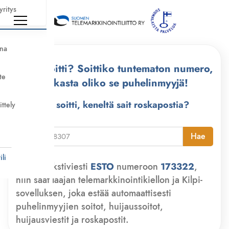
yritys
nna
Kuka soitti? Soittiko tuntematon numero,
te
tarkasta oliko se puhelinmyyjä!
Kuka soitti, keneltä sait roskapostia?
ittely
i
Hae
li
Lähetä tekstiviesti
ESTO
numeroon
173322
,
niin saat laajan telemarkkinointikiellon ja Kilpi-
sovelluksen, joka estää automaattisesti
puhelinmyyjien soitot, huijaussoitot,
huijausviestit ja roskapostit.