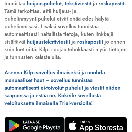
tunnistaa
huijauspuhelut
,
tekstiviestit
ja
roskapostit
.
Tämä tarkoittaa, että huijaus- ja
puhelinmyyntipuhelut eivät enää edes hälytä
puhelimessasi. Lisäksi sovellus tunnistaa
automaattisesti haitallisia tietoja, kuten linkkejä
sisältävät
huijaustekstiviestit
ja
roskapostit
jo ennen
kuin luet niitä. Kilpi suojaa tehokkaasti myös tietojen
ja tunnusten kalastelulta.
Asenna Kilpi-sovellus ilmaiseksi ja unohda
manuaaliset haut – sovellus tunnistaa
automaattisesti ei-toivotut puhelut ja viestit niiden
saapuessa ja estää ne. Kokeile sovellusta
veloituksetta ilmaisella Trial-versiolla!