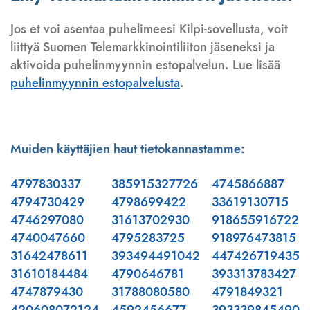
Jos et voi asentaa puhelimeesi Kilpi-sovellusta, voit
liittyä Suomen Telemarkkinointiliiton jäseneksi ja
aktivoida puhelinmyynnin estopalvelun. Lue lisää
puhelinmyynnin estopalvelusta
.
Muiden käyttäjien haut tietokannastamme:
4797830337
385915327726
4745866887
4794730429
4798699422
33619130715
4746297080
31613702930
918655916722
4740047660
4795283725
918976473815
31642478611
393494491042
447426719435
31610184484
4790646781
393313783427
4747879430
31788080580
4791849321