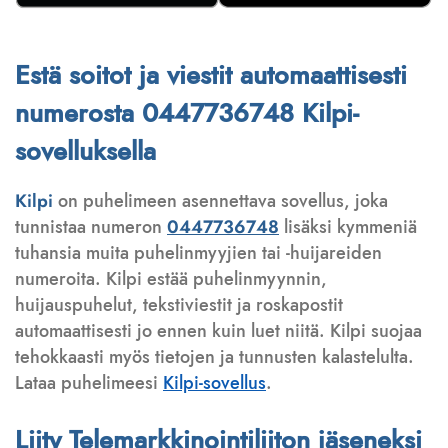
Estä soitot ja viestit automaattisesti
numerosta 0447736748 Kilpi-
sovelluksella
Kilpi
on puhelimeen asennettava sovellus, joka
tunnistaa numeron
0447736748
lisäksi kymmeniä
tuhansia muita puhelinmyyjien tai -huijareiden
numeroita. Kilpi estää puhelinmyynnin,
huijauspuhelut, tekstiviestit ja roskapostit
automaattisesti jo ennen kuin luet niitä. Kilpi suojaa
tehokkaasti myös tietojen ja tunnusten kalastelulta.
Lataa puhelimeesi
Kilpi-sovellus
.
Liity Telemarkkinointiliiton jäseneksi