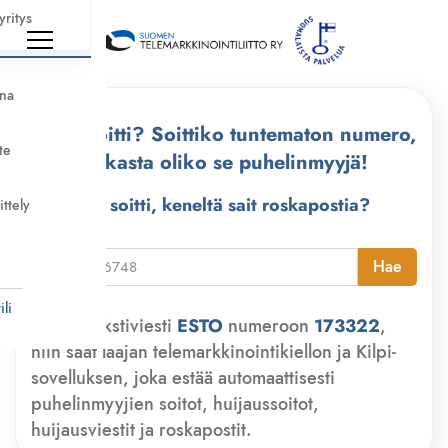
yritys
nna
Kuka soitti? Soittiko tuntematon numero,
te
tarkasta oliko se puhelinmyyjä!
Kuka soitti, keneltä sait roskapostia?
ittely
i
Hae
li
Lähetä tekstiviesti
ESTO
numeroon
173322
,
niin saat laajan telemarkkinointikiellon ja Kilpi-
sovelluksen, joka estää automaattisesti
puhelinmyyjien soitot, huijaussoitot,
huijausviestit ja roskapostit.