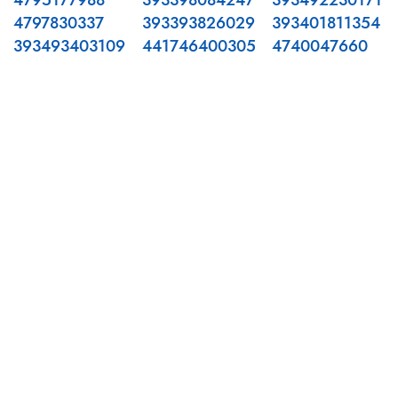
4795177988
393398084247
393492230171
4797830337
393393826029
393401811354
393493403109
441746400305
4740047660