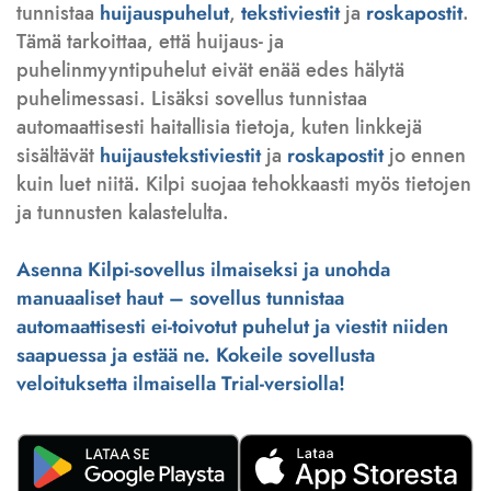
tunnistaa
huijauspuhelut
,
tekstiviestit
ja
roskapostit
.
Tämä tarkoittaa, että huijaus- ja
puhelinmyyntipuhelut eivät enää edes hälytä
puhelimessasi. Lisäksi sovellus tunnistaa
automaattisesti haitallisia tietoja, kuten linkkejä
sisältävät
huijaustekstiviestit
ja
roskapostit
jo ennen
kuin luet niitä. Kilpi suojaa tehokkaasti myös tietojen
ja tunnusten kalastelulta.
Asenna Kilpi-sovellus ilmaiseksi ja unohda
manuaaliset haut – sovellus tunnistaa
automaattisesti ei-toivotut puhelut ja viestit niiden
saapuessa ja estää ne. Kokeile sovellusta
veloituksetta ilmaisella Trial-versiolla!