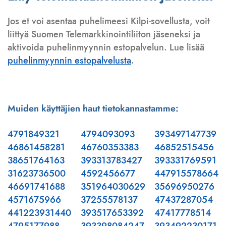
Jos et voi asentaa puhelimeesi Kilpi-sovellusta, voit
liittyä Suomen Telemarkkinointiliiton jäseneksi ja
aktivoida puhelinmyynnin estopalvelun. Lue lisää
puhelinmyynnin estopalvelusta
.
Muiden käyttäjien haut tietokannastamme:
4791849321
4794093093
393497147739
46861458281
46760353383
46852515456
38651764163
393313783427
393331769591
31623736500
4592456677
447915578664
46691741688
351964030629
35696950276
4571675966
37255578137
47437287054
441223931440
393517653392
47417778514