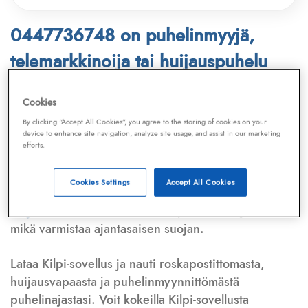
0447736748 on puhelinmyyjä,
telemarkkinoija tai huijauspuhelu
Puhelinnumero
0447736748
löytyy
Cookies
Telemarkkinointiliiton ja
Kilpi-sovelluksen
By clicking “Accept All Cookies”, you agree to the storing of cookies on your
device to enhance site navigation, analyze site usage, and assist in our marketing
tietokannasta, joka kattaa satoja tuhansia
efforts.
puhelinmyyjien
ja
telemarkkinoijien numeroita.
Lisäksi tunnistamme automaattisesti, jos kyseessä on
Cookies Settings
Accept All Cookies
puhelinhuijarin numero
,
sähköpostiosoite
tai
huijausviesti
. Tietokantaamme päivitetään jatkuvasti,
mikä varmistaa ajantasaisen suojan.
Lataa Kilpi-sovellus ja nauti roskapostittomasta,
huijausvapaasta ja puhelinmyynnittömästä
puhelinajastasi. Voit kokeilla Kilpi-sovellusta