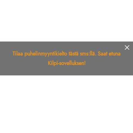
Tilaa puhelinmyyntikielto tästä sms:llä. Saat etuna
Kilpi-sovelluksen!
Etusivu
Kilpi-sovellus
Telemarkkinointikielto
Roskapostikielto
Luotettu yritys
Kuka soitti?
Ilmianna
Palaute
Liiton Esittely
Tuki
Yhteystiedot