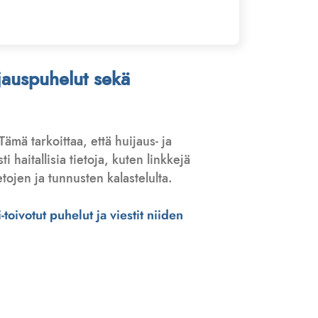
ijauspuhelut sekä
 Tämä tarkoittaa, että huijaus- ja
haitallisia tietoja, kuten linkkejä
tojen ja tunnusten kalastelulta.
toivotut puhelut ja viestit niiden