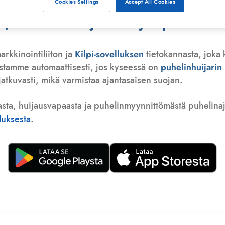
Cookies Settings
Accept All Cookies
 telemarkkinoija tai huijauspuhelu
arkkinointiliiton ja
Kilpi-sovelluksen
tietokannasta, joka 
istamme automaattisesti, jos kyseessä on
puhelinhuijari
atkuvasti, mikä varmistaa ajantasaisen suojan.
asta, huijausvapaasta ja puhelinmyynnittömästä puhelinajas
lluksesta
.