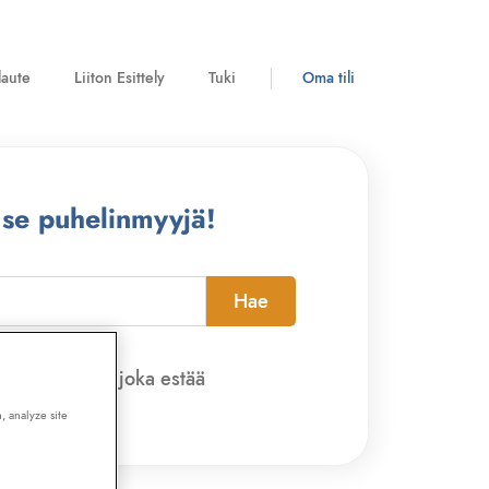
laute
Liiton Esittely
Tuki
Oma tili
 se puhelinmyyjä!
Hae
pi-sovelluksen, joka estää
, analyze site