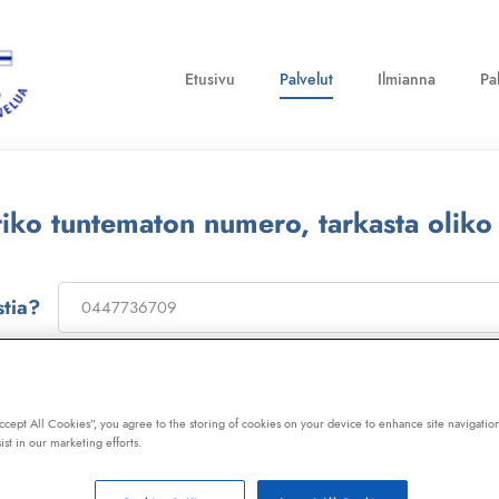
Etusivu
Palvelut
Ilmianna
Pa
ttiko tuntematon numero, tarkasta oliko
stia?
on
173322
, niin saat laajan telemarkkinointikiellon ja Kil
ot, huijaussoitot, huijausviestit ja roskapostit.
Accept All Cookies”, you agree to the storing of cookies on your device to enhance site navigation
ist in our marketing efforts.