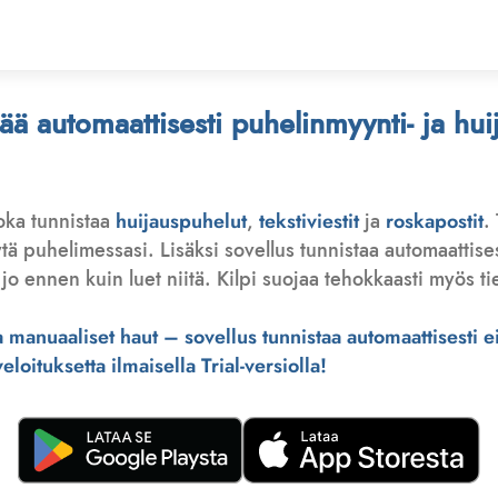
stää automaattisesti puhelinmyynti- ja hu
joka tunnistaa
huijauspuhelut
,
tekstiviestit
ja
roskapostit
.
 puhelimessasi. Lisäksi sovellus tunnistaa automaattisesti 
jo ennen kuin luet niitä. Kilpi suojaa tehokkaasti myös tie
manuaaliset haut – sovellus tunnistaa automaattisesti ei-
loituksetta ilmaisella Trial-versiolla!