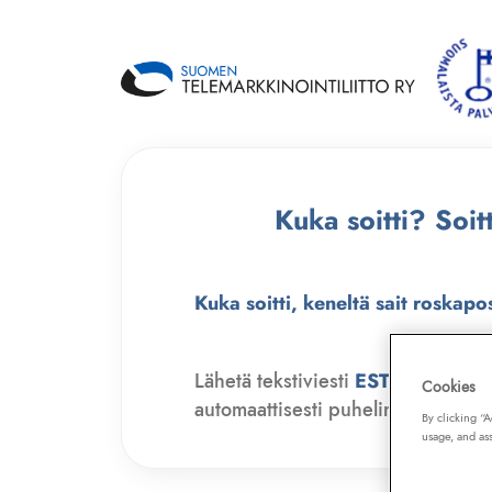
Kuka soitti? Soi
Kuka soitti, keneltä sait roskapo
Lähetä tekstiviesti
ESTO
numero
Cookies
automaattisesti puhelinmyyjien soit
By clicking “
usage, and ass