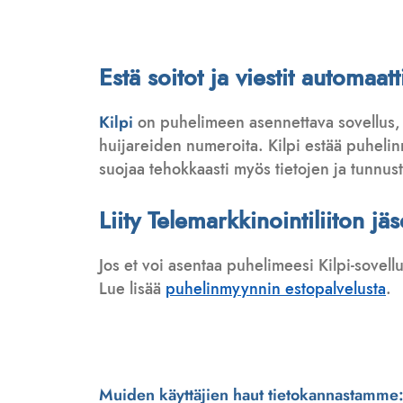
Estä soitot ja viestit automaa
Kilpi
on puhelimeen asennettava sovellus,
huijareiden numeroita. Kilpi estää puhelinmy
suojaa tehokkaasti myös tietojen ja tunnus
Liity Telemarkkinointiliiton jä
Jos et voi asentaa puhelimeesi Kilpi-sovell
Lue lisää
puhelinmyynnin estopalvelusta
.
Muiden käyttäjien haut tietokannastamme