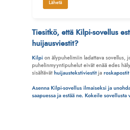
Lähetä
Tiesitkö, että Kilpi-sovellus e
huijausviestit?
Kilpi
on älypuhelimiin ladattava sovellus, 
puhelinmyyntipuhelut eivät enää edes hälytä
sisältävät
huijaustekstiviestit
ja
roskapostit
Asenna Kilpi-sovellus ilmaiseksi ja unohda 
saapuessa ja estää ne. Kokeile sovellusta ve