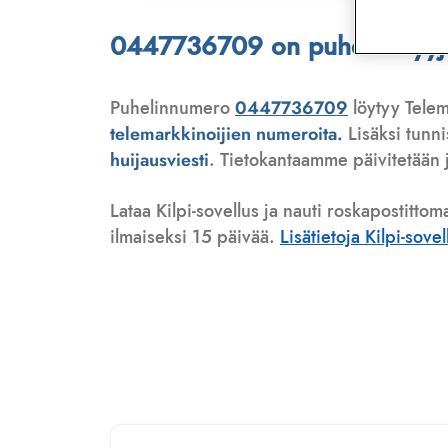
0447736709 on puhelinmyyjä,
Puhelinnumero
0447736709
löytyy Telem
telemarkkinoijien numeroita.
Lisäksi tunn
huijausviesti
. Tietokantaamme päivitetään j
Lataa Kilpi-sovellus ja nauti roskapostittom
ilmaiseksi 15 päivää.
Lisätietoja Kilpi-sove