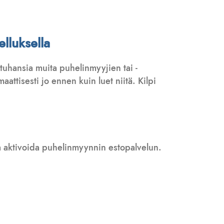
lluksella
tuhansia muita puhelinmyyjien tai -
attisesti jo ennen kuin luet niitä. Kilpi
 ja aktivoida puhelinmyynnin estopalvelun.