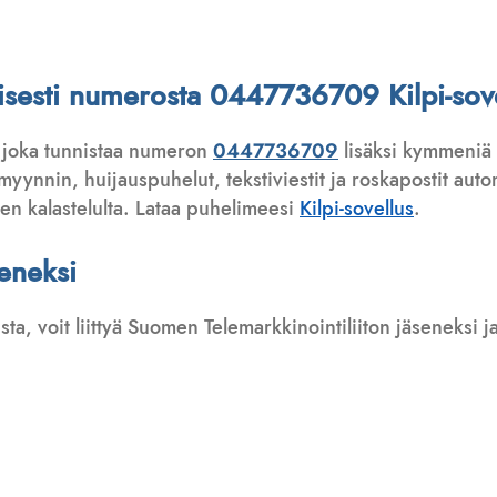
ttisesti numerosta 0447736709 Kilpi-sove
 joka tunnistaa numeron
0447736709
lisäksi kymmeniä 
ynnin, huijauspuhelut, tekstiviestit ja roskapostit automa
ten kalastelulta. Lataa puhelimeesi
Kilpi-sovellus
.
seneksi
usta, voit liittyä Suomen Telemarkkinointiliiton jäseneksi
: