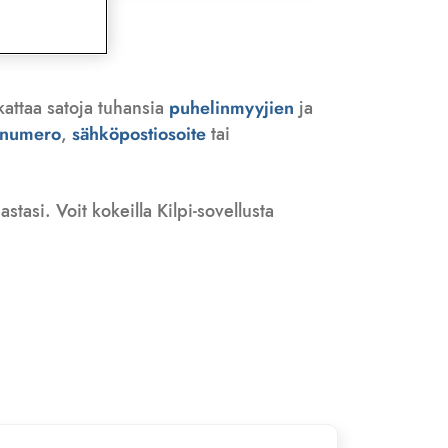
kattaa satoja tuhansia
puhelinmyyjien
ja
n numero
,
sähköpostiosoite
tai
tasi. Voit kokeilla Kilpi-sovellusta