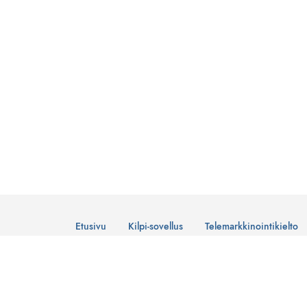
Etusivu
Kilpi-sovellus
Telemarkkinointikielto
© Suomen Telemarkkinointiliitto Ry
Tietosuojaseloste
Lataa Kilpi-sovellus