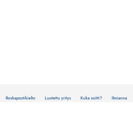
Roskapostikielto
Luotettu yritys
Kuka soitti?
Ilmianna
Käyttöehdot