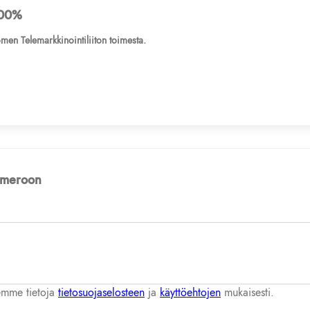
00%
men Telemarkkinointiliiton toimesta.
numeroon
lemme tietoja
tietosuojaselosteen
ja
käyttöehtojen
mukaisesti.