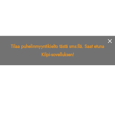
Tilaa puhelinmyyntikielto tästä sms:llä. Saat etuna
Kilpi-sovelluksen!
Etusivu
Kilpi-sovellus
Telemarkkinointikielto
Roskapostikielto
Luotettu yritys
Kuka soitti?
Ilmianna
Palaute
Liiton Esittely
Tuki
Yhteystiedot