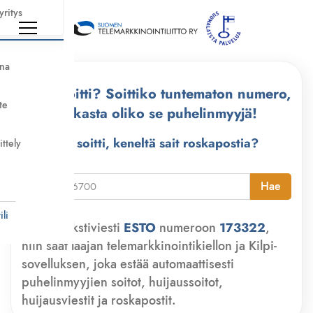
yritys
nna
Kuka soitti? Soittiko tuntematon numero,
te
tarkasta oliko se puhelinmyyjä!
Kuka soitti, keneltä sait roskapostia?
ittely
i
Hae
li
Lähetä tekstiviesti
ESTO
numeroon
173322
,
niin saat laajan telemarkkinointikiellon ja Kilpi-
sovelluksen, joka estää automaattisesti
puhelinmyyjien soitot, huijaussoitot,
huijausviestit ja roskapostit.