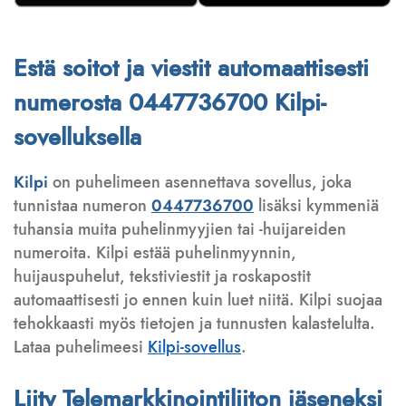
Estä soitot ja viestit automaattisesti
numerosta 0447736700 Kilpi-
sovelluksella
Kilpi
on puhelimeen asennettava sovellus, joka
tunnistaa numeron
0447736700
lisäksi kymmeniä
tuhansia muita puhelinmyyjien tai -huijareiden
numeroita. Kilpi estää puhelinmyynnin,
huijauspuhelut, tekstiviestit ja roskapostit
automaattisesti jo ennen kuin luet niitä. Kilpi suojaa
tehokkaasti myös tietojen ja tunnusten kalastelulta.
Lataa puhelimeesi
Kilpi-sovellus
.
Liity Telemarkkinointiliiton jäseneksi