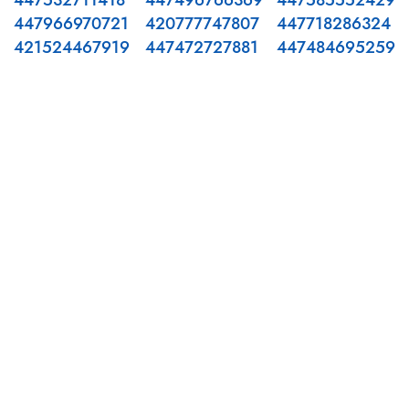
447532711418
447496766369
447585552429
447966970721
420777747807
447718286324
421524467919
447472727881
447484695259