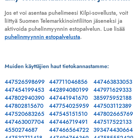
Jos et voi asentaa puhelimeesi Kilpi-sovellusta, voit
liittyä Suomen Telemarkkinointiliiton jäseneksi ja
aktivoida puhelinmyynnin estopalvelun. Lue lisää
puhelinmyynnin estopalvelusta
.
Muiden käyttäjien haut tietokannastamme:
447526598699
447711046856
447463833053
447454199453
442894080199
447971629333
447802940390
447441941670
385975952188
447802815670
447754025959
447503112389
447520683265
447545151510
447802665769
447463007704
447446719491
447517522133
4550274687
447466564722
393474430664