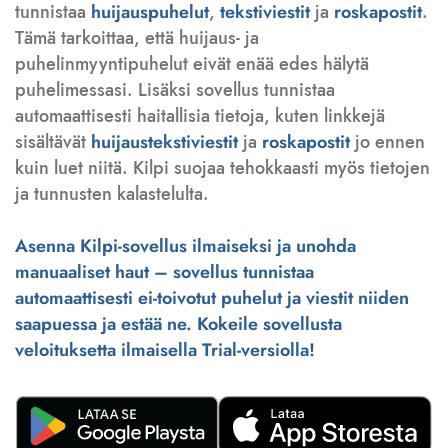
tunnistaa
huijauspuhelut
,
tekstiviestit
ja
roskapostit
.
Tämä tarkoittaa, että huijaus- ja
puhelinmyyntipuhelut eivät enää edes hälytä
puhelimessasi. Lisäksi sovellus tunnistaa
automaattisesti haitallisia tietoja, kuten linkkejä
sisältävät
huijaustekstiviestit
ja
roskapostit
jo ennen
kuin luet niitä. Kilpi suojaa tehokkaasti myös tietojen
ja tunnusten kalastelulta.
Asenna Kilpi-sovellus ilmaiseksi ja unohda
manuaaliset haut – sovellus tunnistaa
automaattisesti ei-toivotut puhelut ja viestit niiden
saapuessa ja estää ne. Kokeile sovellusta
veloituksetta ilmaisella Trial-versiolla!