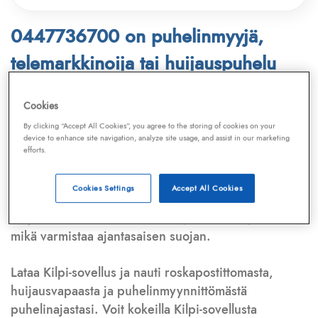
0447736700 on puhelinmyyjä,
telemarkkinoija tai huijauspuhelu
Puhelinnumero
0447736700
löytyy
Cookies
Telemarkkinointiliiton ja
Kilpi-sovelluksen
By clicking “Accept All Cookies”, you agree to the storing of cookies on your
device to enhance site navigation, analyze site usage, and assist in our marketing
tietokannasta, joka kattaa satoja tuhansia
efforts.
puhelinmyyjien
ja
telemarkkinoijien numeroita.
Lisäksi tunnistamme automaattisesti, jos kyseessä on
Cookies Settings
Accept All Cookies
puhelinhuijarin numero
,
sähköpostiosoite
tai
huijausviesti
. Tietokantaamme päivitetään jatkuvasti,
mikä varmistaa ajantasaisen suojan.
Lataa Kilpi-sovellus ja nauti roskapostittomasta,
huijausvapaasta ja puhelinmyynnittömästä
puhelinajastasi. Voit kokeilla Kilpi-sovellusta