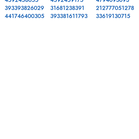
4592458055
4592459175
4794093093
393393826029
31681238391
212777051278
441746400305
393381611793
33619130715