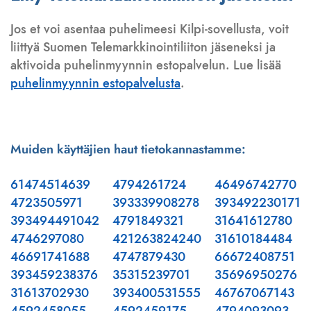
Jos et voi asentaa puhelimeesi Kilpi-sovellusta, voit
liittyä Suomen Telemarkkinointiliiton jäseneksi ja
aktivoida puhelinmyynnin estopalvelun. Lue lisää
puhelinmyynnin estopalvelusta
.
Muiden käyttäjien haut tietokannastamme:
61474514639
4794261724
46496742770
4723505971
393339908278
393492230171
393494491042
4791849321
31641612780
4746297080
421263824240
31610184484
46691741688
4747879430
66672408751
393459238376
35315239701
35696950276
31613702930
393400531555
46767067143