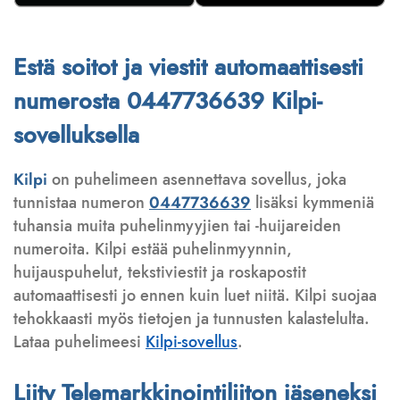
Estä soitot ja viestit automaattisesti
numerosta 0447736639 Kilpi-
sovelluksella
Kilpi
on puhelimeen asennettava sovellus, joka
tunnistaa numeron
0447736639
lisäksi kymmeniä
tuhansia muita puhelinmyyjien tai -huijareiden
numeroita. Kilpi estää puhelinmyynnin,
huijauspuhelut, tekstiviestit ja roskapostit
automaattisesti jo ennen kuin luet niitä. Kilpi suojaa
tehokkaasti myös tietojen ja tunnusten kalastelulta.
Lataa puhelimeesi
Kilpi-sovellus
.
Liity Telemarkkinointiliiton jäseneksi