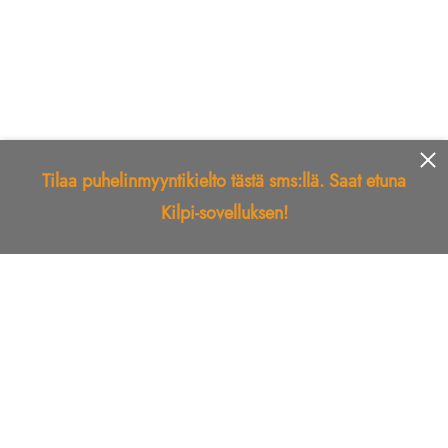
Tilaa puhelinmyyntikielto tästä sms:llä. Saat etuna
Kilpi-sovelluksen!
Etusivu
Kilpi-sovellus
Telemarkkinointikielto
Roskapostikielto
Luotettu yritys
Kuka soitti?
Ilmianna
Palaute
Liiton Esittely
Tuki
Yhteystiedot