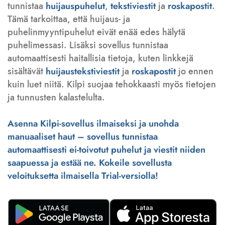
tunnistaa
huijauspuhelut
,
tekstiviestit
ja
roskapostit
.
Tämä tarkoittaa, että huijaus- ja
puhelinmyyntipuhelut eivät enää edes hälytä
puhelimessasi. Lisäksi sovellus tunnistaa
automaattisesti haitallisia tietoja, kuten linkkejä
sisältävät
huijaustekstiviestit
ja
roskapostit
jo ennen
kuin luet niitä. Kilpi suojaa tehokkaasti myös tietojen
ja tunnusten kalastelulta.
Asenna Kilpi-sovellus ilmaiseksi ja unohda
manuaaliset haut – sovellus tunnistaa
automaattisesti ei-toivotut puhelut ja viestit niiden
saapuessa ja estää ne. Kokeile sovellusta
veloituksetta ilmaisella Trial-versiolla!