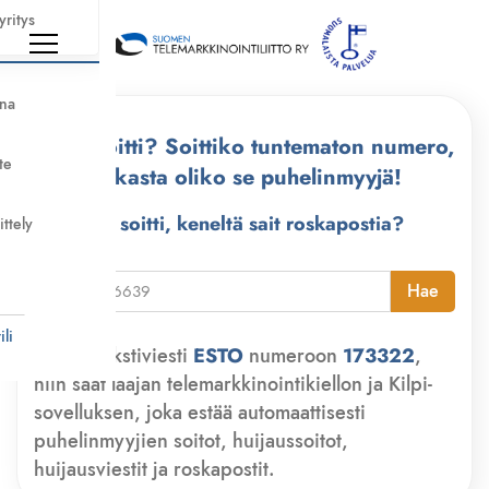
yritys
nna
Kuka soitti? Soittiko tuntematon numero,
te
tarkasta oliko se puhelinmyyjä!
Kuka soitti, keneltä sait roskapostia?
ittely
i
Hae
li
Lähetä tekstiviesti
ESTO
numeroon
173322
,
niin saat laajan telemarkkinointikiellon ja Kilpi-
sovelluksen, joka estää automaattisesti
puhelinmyyjien soitot, huijaussoitot,
huijausviestit ja roskapostit.