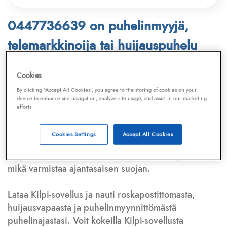
0447736639 on puhelinmyyjä,
telemarkkinoija tai huijauspuhelu
Puhelinnumero
0447736639
löytyy
Cookies
Telemarkkinointiliiton ja
Kilpi-sovelluksen
By clicking “Accept All Cookies”, you agree to the storing of cookies on your
device to enhance site navigation, analyze site usage, and assist in our marketing
tietokannasta, joka kattaa satoja tuhansia
efforts.
puhelinmyyjien
ja
telemarkkinoijien numeroita.
Lisäksi tunnistamme automaattisesti, jos kyseessä on
Cookies Settings
Accept All Cookies
puhelinhuijarin numero
,
sähköpostiosoite
tai
huijausviesti
. Tietokantaamme päivitetään jatkuvasti,
mikä varmistaa ajantasaisen suojan.
Lataa Kilpi-sovellus ja nauti roskapostittomasta,
huijausvapaasta ja puhelinmyynnittömästä
puhelinajastasi. Voit kokeilla Kilpi-sovellusta