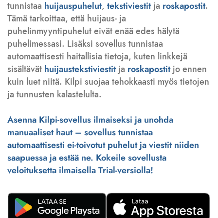
tunnistaa
huijauspuhelut
,
tekstiviestit
ja
roskapostit
.
Tämä tarkoittaa, että huijaus- ja
puhelinmyyntipuhelut eivät enää edes hälytä
puhelimessasi. Lisäksi sovellus tunnistaa
automaattisesti haitallisia tietoja, kuten linkkejä
sisältävät
huijaustekstiviestit
ja
roskapostit
jo ennen
kuin luet niitä. Kilpi suojaa tehokkaasti myös tietojen
ja tunnusten kalastelulta.
Asenna Kilpi-sovellus ilmaiseksi ja unohda
manuaaliset haut – sovellus tunnistaa
automaattisesti ei-toivotut puhelut ja viestit niiden
saapuessa ja estää ne. Kokeile sovellusta
veloituksetta ilmaisella Trial-versiolla!