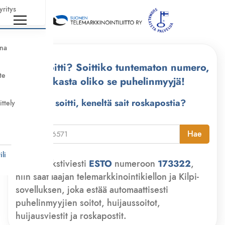
yritys
nna
Kuka soitti? Soittiko tuntematon numero,
te
tarkasta oliko se puhelinmyyjä!
Kuka soitti, keneltä sait roskapostia?
ittely
i
Hae
li
Lähetä tekstiviesti
ESTO
numeroon
173322
,
niin saat laajan telemarkkinointikiellon ja Kilpi-
sovelluksen, joka estää automaattisesti
puhelinmyyjien soitot, huijaussoitot,
huijausviestit ja roskapostit.