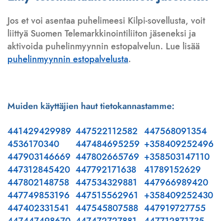
Jos et voi asentaa puhelimeesi Kilpi-sovellusta, voit
liittyä Suomen Telemarkkinointiliiton jäseneksi ja
aktivoida puhelinmyynnin estopalvelun. Lue lisää
puhelinmyynnin estopalvelusta
.
Muiden käyttäjien haut tietokannastamme:
441429429989
447522112582
447568091354
4536170340
447484695259
+358409252496
447903146669
447802665769
+358503147110
447312845420
447792171638
41789152629
447802148758
447534329881
447966989420
447749853196
447515562961
+358409252430
447402331541
447545807588
447919727755