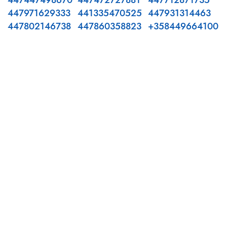
447447498670
447472727881
447712871735
447971629333
441335470525
447931314463
447802146738
447860358823
+358449664100