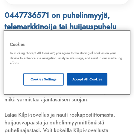
0447736571 on puhelinmyyjä,
telemarkkinoija tai huijauspuhelu
Puhelinnumero
0447736571
löytyy
Cookies
Telemarkkinointiliiton ja
Kilpi-sovelluksen
By clicking “Accept All Cookies”, you agree to the storing of cookies on your
device to enhance site navigation, analyze site usage, and assist in our marketing
tietokannasta, joka kattaa satoja tuhansia
efforts.
puhelinmyyjien
ja
telemarkkinoijien numeroita.
Lisäksi tunnistamme automaattisesti, jos kyseessä on
Cookies Settings
Accept All Cookies
puhelinhuijarin numero
,
sähköpostiosoite
tai
huijausviesti
. Tietokantaamme päivitetään jatkuvasti,
mikä varmistaa ajantasaisen suojan.
Lataa Kilpi-sovellus ja nauti roskapostittomasta,
huijausvapaasta ja puhelinmyynnittömästä
puhelinajastasi. Voit kokeilla Kilpi-sovellusta