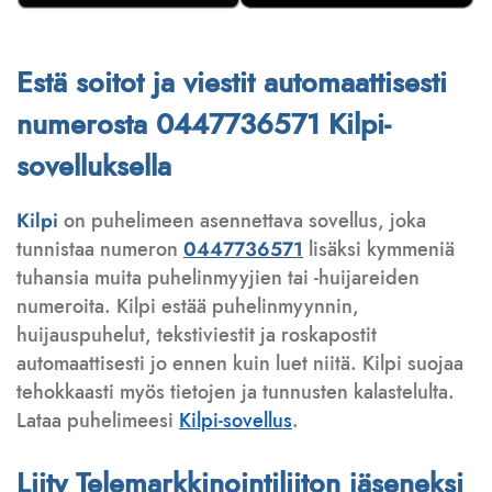
Estä soitot ja viestit automaattisesti
numerosta 0447736571 Kilpi-
sovelluksella
Kilpi
on puhelimeen asennettava sovellus, joka
tunnistaa numeron
0447736571
lisäksi kymmeniä
tuhansia muita puhelinmyyjien tai -huijareiden
numeroita. Kilpi estää puhelinmyynnin,
huijauspuhelut, tekstiviestit ja roskapostit
automaattisesti jo ennen kuin luet niitä. Kilpi suojaa
tehokkaasti myös tietojen ja tunnusten kalastelulta.
Lataa puhelimeesi
Kilpi-sovellus
.
Liity Telemarkkinointiliiton jäseneksi