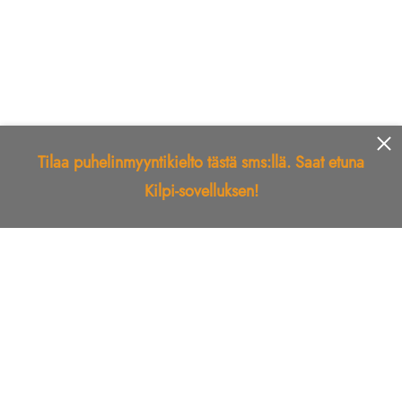
Tilaa puhelinmyyntikielto tästä sms:llä. Saat etuna
Kilpi-sovelluksen!
Etusivu
Kilpi-sovellus
Telemarkkinointikielto
Roskapostikielto
Luotettu yritys
Kuka soitti?
Ilmianna
Palaute
Liiton Esittely
Tuki
Yhteystiedot