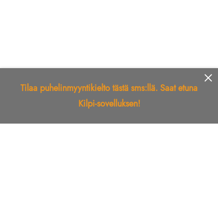
Tilaa puhelinmyyntikielto tästä sms:llä. Saat etuna
Kilpi-sovelluksen!
Etusivu
Kilpi-sovellus
Telemarkkinointikielto
Roskapostikielto
Luotettu yritys
Kuka soitti?
Ilmianna
Palaute
Liiton Esittely
Tuki
Yhteystiedot