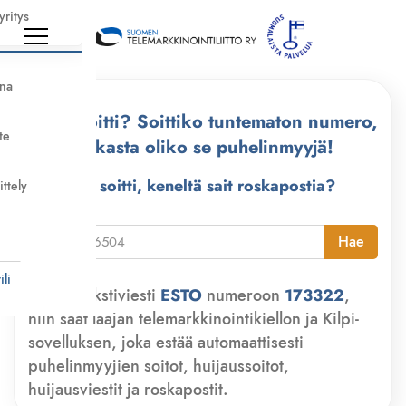
yritys
nna
Kuka soitti? Soittiko tuntematon numero,
te
tarkasta oliko se puhelinmyyjä!
Kuka soitti, keneltä sait roskapostia?
ittely
i
Hae
li
Lähetä tekstiviesti
ESTO
numeroon
173322
,
niin saat laajan telemarkkinointikiellon ja Kilpi-
sovelluksen, joka estää automaattisesti
puhelinmyyjien soitot, huijaussoitot,
huijausviestit ja roskapostit.