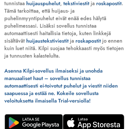
tunnistaa
huijauspuhelut
,
tekstiviestit
ja
roskapostit
.
Tämä tarkoittaa, että huijaus- ja
puhelinmyyntipuhelut eivät enää edes hälytä
puhelimessasi. Lisäksi sovellus tunnistaa
automaattisesti haitallisia tietoja, kuten linkkejä
sisältävät
huijaustekstiviestit
ja
roskapostit
jo ennen
kuin luet niitä. Kilpi suojaa tehokkaasti myös tietojen
ja tunnusten kalastelulta.
Asenna Kilpi-sovellus ilmaiseksi ja unohda
manuaaliset haut – sovellus tunnistaa
automaattisesti ei-toivotut puhelut ja viestit niiden
saapuessa ja estää ne. Kokeile sovellusta
veloituksetta ilmaisella Trial-versiolla!