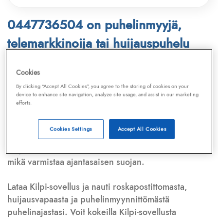
0447736504 on puhelinmyyjä,
telemarkkinoija tai huijauspuhelu
Puhelinnumero
0447736504
löytyy
Cookies
Telemarkkinointiliiton ja
Kilpi-sovelluksen
By clicking “Accept All Cookies”, you agree to the storing of cookies on your
device to enhance site navigation, analyze site usage, and assist in our marketing
tietokannasta, joka kattaa satoja tuhansia
efforts.
puhelinmyyjien
ja
telemarkkinoijien numeroita.
Lisäksi tunnistamme automaattisesti, jos kyseessä on
Cookies Settings
Accept All Cookies
puhelinhuijarin numero
,
sähköpostiosoite
tai
huijausviesti
. Tietokantaamme päivitetään jatkuvasti,
mikä varmistaa ajantasaisen suojan.
Lataa Kilpi-sovellus ja nauti roskapostittomasta,
huijausvapaasta ja puhelinmyynnittömästä
puhelinajastasi. Voit kokeilla Kilpi-sovellusta