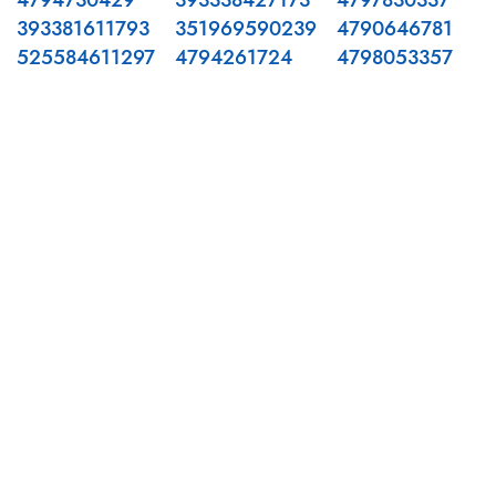
4794730429
393338427173
4797830337
393381611793
351969590239
4790646781
525584611297
4794261724
4798053357