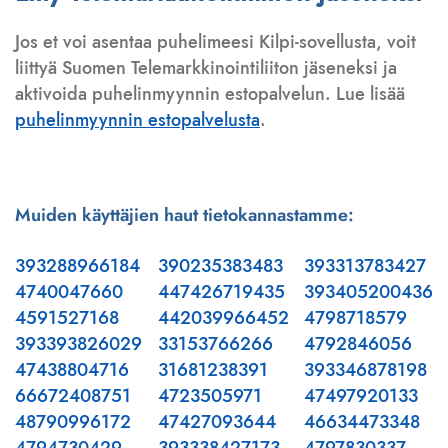
Jos et voi asentaa puhelimeesi Kilpi-sovellusta, voit
liittyä Suomen Telemarkkinointiliiton jäseneksi ja
aktivoida puhelinmyynnin estopalvelun. Lue lisää
puhelinmyynnin estopalvelusta
.
Muiden käyttäjien haut tietokannastamme:
393288966184
390235383483
393313783427
4740047660
447426719435
393405200436
4591527168
442039966452
4798718579
393393826029
33153766266
4792846056
47438804716
31681238391
393346878198
66672408751
4723505971
47497920133
48790996172
47427093644
46634473348