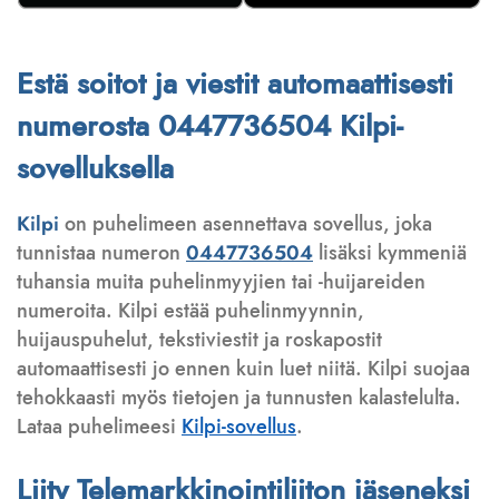
Estä soitot ja viestit automaattisesti
numerosta 0447736504 Kilpi-
sovelluksella
Kilpi
on puhelimeen asennettava sovellus, joka
tunnistaa numeron
0447736504
lisäksi kymmeniä
tuhansia muita puhelinmyyjien tai -huijareiden
numeroita. Kilpi estää puhelinmyynnin,
huijauspuhelut, tekstiviestit ja roskapostit
automaattisesti jo ennen kuin luet niitä. Kilpi suojaa
tehokkaasti myös tietojen ja tunnusten kalastelulta.
Lataa puhelimeesi
Kilpi-sovellus
.
Liity Telemarkkinointiliiton jäseneksi