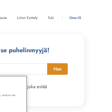
laute
Liiton Esittely
Tuki
Oma tili
 se puhelinmyyjä!
Hae
pi-sovelluksen, joka estää
, analyze site