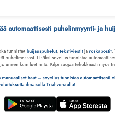
stää automaattisesti puhelinmyynti- ja hu
joka tunnistaa
huijauspuhelut
,
tekstiviestit
ja
roskapostit
.
 puhelimessasi. Lisäksi sovellus tunnistaa automaattisesti 
jo ennen kuin luet niitä. Kilpi suojaa tehokkaasti myös tie
manuaaliset haut – sovellus tunnistaa automaattisesti ei-
loituksetta ilmaisella Trial-versiolla!