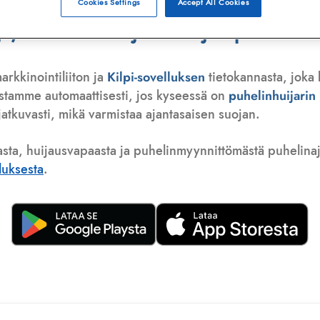
Cookies Settings
Accept All Cookies
 telemarkkinoija tai huijauspuhelu
arkkinointiliiton ja
Kilpi-sovelluksen
tietokannasta, joka 
istamme automaattisesti, jos kyseessä on
puhelinhuijari
atkuvasti, mikä varmistaa ajantasaisen suojan.
asta, huijausvapaasta ja puhelinmyynnittömästä puhelinajas
lluksesta
.