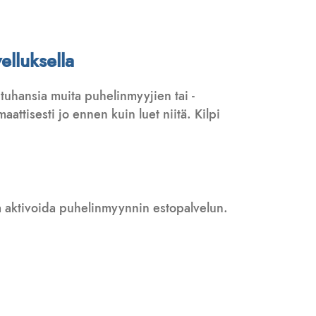
elluksella
tuhansia muita puhelinmyyjien tai -
attisesti jo ennen kuin luet niitä. Kilpi
 ja aktivoida puhelinmyynnin estopalvelun.