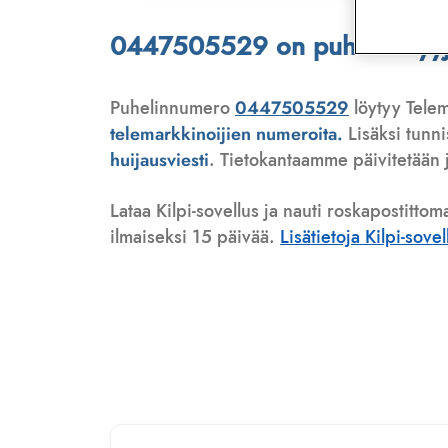
0447505529 on puhelinmyyjä,
Puhelinnumero
0447505529
löytyy Telem
telemarkkinoijien numeroita.
Lisäksi tunn
huijausviesti
. Tietokantaamme päivitetään j
Lataa Kilpi-sovellus ja nauti roskapostittom
ilmaiseksi 15 päivää.
Lisätietoja Kilpi-sove