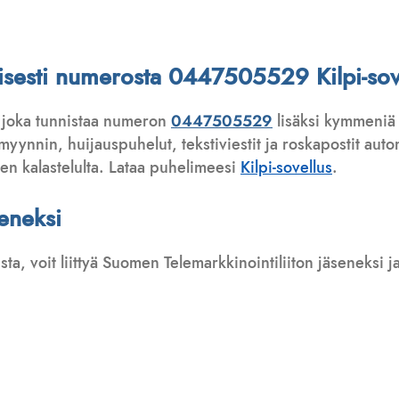
attisesti numerosta 0447505529 Kilpi-sov
 joka tunnistaa numeron
0447505529
lisäksi kymmeniä 
ynnin, huijauspuhelut, tekstiviestit ja roskapostit automa
ten kalastelulta. Lataa puhelimeesi
Kilpi-sovellus
.
seneksi
usta, voit liittyä Suomen Telemarkkinointiliiton jäseneksi
: