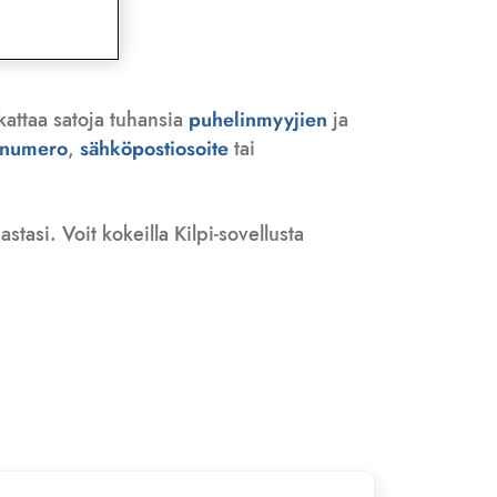
kattaa satoja tuhansia
puhelinmyyjien
ja
n numero
,
sähköpostiosoite
tai
tasi. Voit kokeilla Kilpi-sovellusta