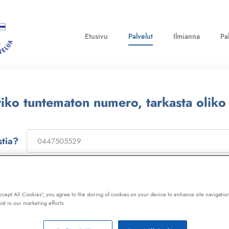
Etusivu
Palvelut
Ilmianna
Pa
ttiko tuntematon numero, tarkasta oliko
stia?
on
173322
, niin saat laajan telemarkkinointikiellon ja Kil
ot, huijaussoitot, huijausviestit ja roskapostit.
Accept All Cookies”, you agree to the storing of cookies on your device to enhance site navigation
ist in our marketing efforts.