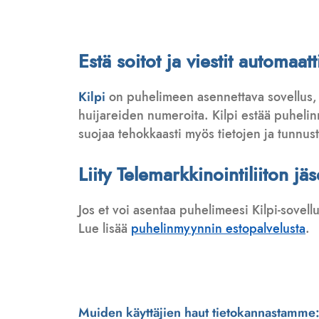
Estä soitot ja viestit automa
Kilpi
on puhelimeen asennettava sovellus,
huijareiden numeroita. Kilpi estää puhelinmy
suojaa tehokkaasti myös tietojen ja tunnus
Liity Telemarkkinointiliiton jä
Jos et voi asentaa puhelimeesi Kilpi-sovell
Lue lisää
puhelinmyynnin estopalvelusta
.
Muiden käyttäjien haut tietokannastamme