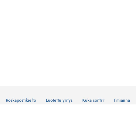
Roskapostikielto
Luotettu yritys
Kuka soitti?
Ilmianna
Käyttöehdot