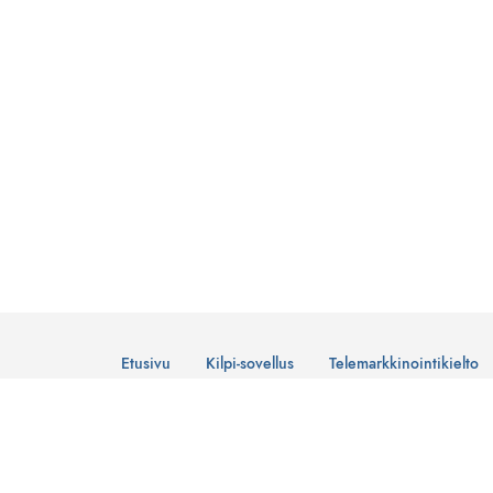
Etusivu
Kilpi-sovellus
Telemarkkinointikielto
© Suomen Telemarkkinointiliitto Ry
Tietosuojaseloste
Lataa Kilpi-sovellus