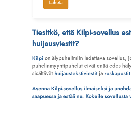
Lähetä
Tiesitkö, että Kilpi-sovellus e
huijausviestit?
Kilpi
on älypuhelimiin ladattava sovellus, 
puhelinmyyntipuhelut eivät enää edes hälytä
sisältävät
huijaustekstiviestit
ja
roskapostit
Asenna Kilpi-sovellus ilmaiseksi ja unohda 
saapuessa ja estää ne. Kokeile sovellusta ve