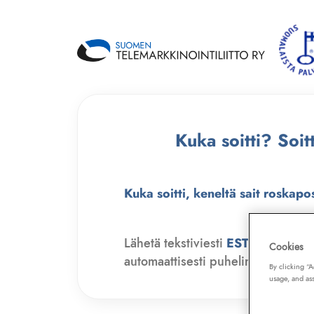
Kuka soitti? Soi
Kuka soitti, keneltä sait roskapo
Lähetä tekstiviesti
ESTO
numero
Cookies
automaattisesti puhelinmyyjien soit
By clicking “
usage, and ass