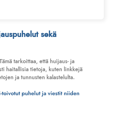
ijauspuhelut sekä
 Tämä tarkoittaa, että huijaus- ja
haitallisia tietoja, kuten linkkejä
tojen ja tunnusten kalastelulta.
toivotut puhelut ja viestit niiden