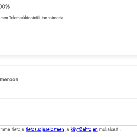
00%
men Telemarkkinointiliiton toimesta.
numeroon
lemme tietoja
tietosuojaselosteen
ja
käyttöehtojen
mukaisesti.