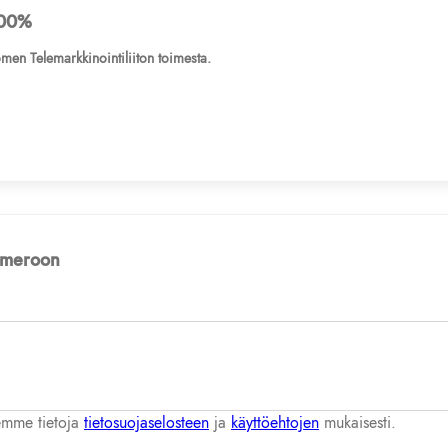
00%
men Telemarkkinointiliiton toimesta.
numeroon
lemme tietoja
tietosuojaselosteen
ja
käyttöehtojen
mukaisesti.