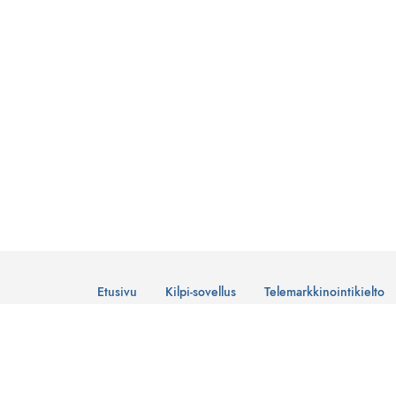
Etusivu
Kilpi-sovellus
Telemarkkinointikielto
© Suomen Telemarkkinointiliitto Ry
Tietosuojaseloste
Lataa Kilpi-sovellus