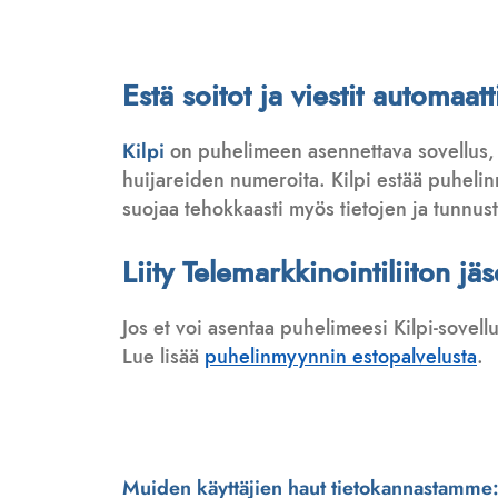
Estä soitot ja viestit automaa
Kilpi
on puhelimeen asennettava sovellus,
huijareiden numeroita. Kilpi estää puhelinmy
suojaa tehokkaasti myös tietojen ja tunnus
Liity Telemarkkinointiliiton jä
Jos et voi asentaa puhelimeesi Kilpi-sovell
Lue lisää
puhelinmyynnin estopalvelusta
.
Muiden käyttäjien haut tietokannastamme