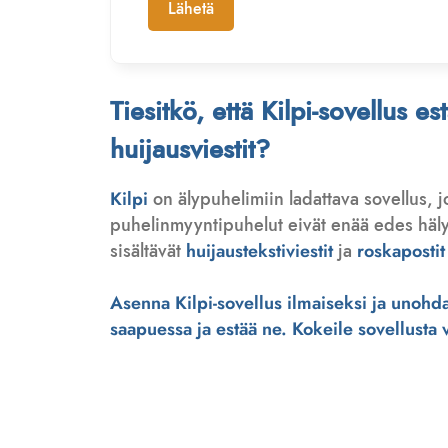
Lähetä
Tiesitkö, että Kilpi-sovellus e
huijausviestit?
Kilpi
on älypuhelimiin ladattava sovellus, 
puhelinmyyntipuhelut eivät enää edes hälytä
sisältävät
huijaustekstiviestit
ja
roskapostit
Asenna Kilpi-sovellus ilmaiseksi ja unohda 
saapuessa ja estää ne. Kokeile sovellusta ve