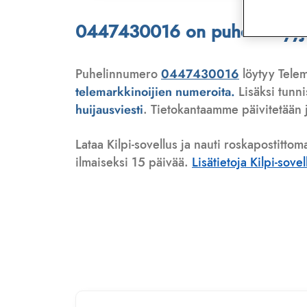
0447430016 on puhelinmyyjä,
Puhelinnumero
0447430016
löytyy Telem
telemarkkinoijien numeroita.
Lisäksi tunn
huijausviesti
. Tietokantaamme päivitetään j
Lataa Kilpi-sovellus ja nauti roskapostittom
ilmaiseksi 15 päivää.
Lisätietoja Kilpi-sove