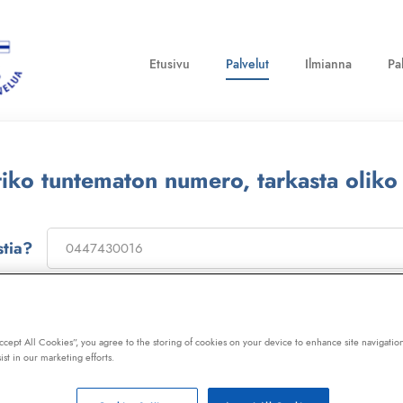
Etusivu
Palvelut
Ilmianna
Pa
ttiko tuntematon numero, tarkasta oliko
stia?
on
173322
, niin saat laajan telemarkkinointikiellon ja Kil
ot, huijaussoitot, huijausviestit ja roskapostit.
Accept All Cookies”, you agree to the storing of cookies on your device to enhance site navigation
ist in our marketing efforts.