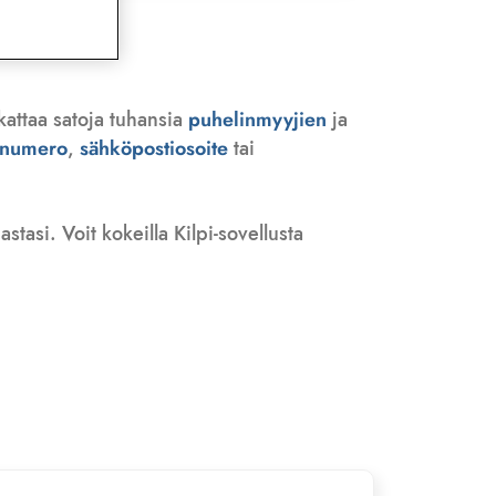
kattaa satoja tuhansia
puhelinmyyjien
ja
n numero
,
sähköpostiosoite
tai
tasi. Voit kokeilla Kilpi-sovellusta