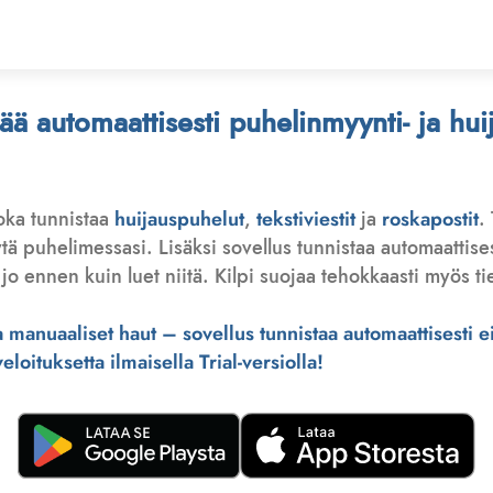
stää automaattisesti puhelinmyynti- ja hu
joka tunnistaa
huijauspuhelut
,
tekstiviestit
ja
roskapostit
.
 puhelimessasi. Lisäksi sovellus tunnistaa automaattisesti 
jo ennen kuin luet niitä. Kilpi suojaa tehokkaasti myös tie
manuaaliset haut – sovellus tunnistaa automaattisesti ei-
loituksetta ilmaisella Trial-versiolla!