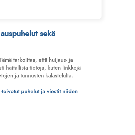
ijauspuhelut sekä
 Tämä tarkoittaa, että huijaus- ja
haitallisia tietoja, kuten linkkejä
tojen ja tunnusten kalastelulta.
toivotut puhelut ja viestit niiden