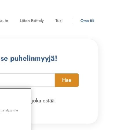
laute
Liiton Esittely
Tuki
Oma tili
 se puhelinmyyjä!
Hae
pi-sovelluksen, joka estää
, analyze site