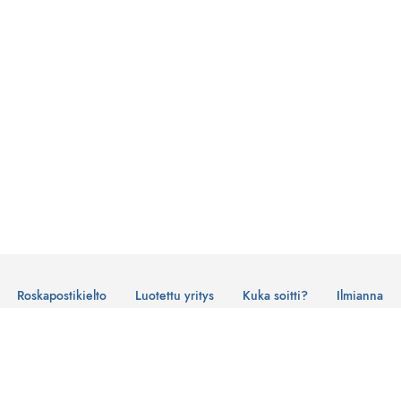
Roskapostikielto
Luotettu yritys
Kuka soitti?
Ilmianna
Käyttöehdot