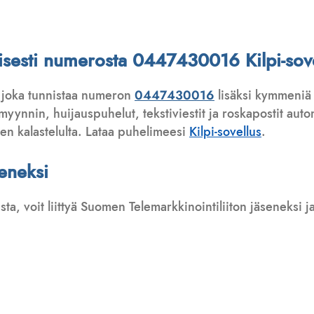
ttisesti numerosta 0447430016 Kilpi-sove
 joka tunnistaa numeron
0447430016
lisäksi kymmeniä 
ynnin, huijauspuhelut, tekstiviestit ja roskapostit automa
ten kalastelulta. Lataa puhelimeesi
Kilpi-sovellus
.
seneksi
usta, voit liittyä Suomen Telemarkkinointiliiton jäseneksi
: