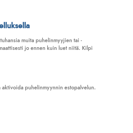
lluksella
tuhansia muita puhelinmyyjien tai -
attisesti jo ennen kuin luet niitä. Kilpi
 ja aktivoida puhelinmyynnin estopalvelun.