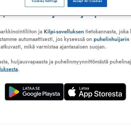
Cookies Settings
Accept All Cookies
 telemarkkinoija tai huijauspuhelu
arkkinointiliiton ja
Kilpi-sovelluksen
tietokannasta, joka 
istamme automaattisesti, jos kyseessä on
puhelinhuijari
atkuvasti, mikä varmistaa ajantasaisen suojan.
asta, huijausvapaasta ja puhelinmyynnittömästä puhelinajas
lluksesta
.