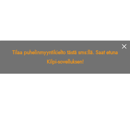
Tilaa puhelinmyyntikielto tästä sms:llä. Saat etuna
Kilpi-sovelluksen!
Etusivu
Kilpi-sovellus
Telemarkkinointikielto
Roskapostikielto
Luotettu yritys
Kuka soitti?
Ilmianna
Palaute
Liiton Esittely
Tuki
Yhteystiedot