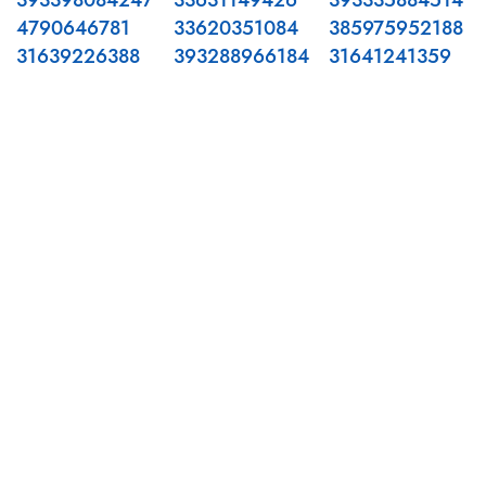
393398084247
33631149426
393335884514
4790646781
33620351084
385975952188
31639226388
393288966184
31641241359