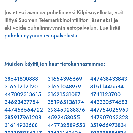
Jos et voi asentaa puhelimeesi Kilpi-sovellusta, voit
liittyä Suomen Telemarkkinointiliiton jäseneksi ja
aktivoida puhelinmyynnin estopalvelun. Lue lisää
puhelinmyynnin estopalvelusta
.
Muiden käyttäjien haut tietokannastamme:
38641800888
31654396669
447438433843
31651212120
31651048979
31611445584
447802313615
31621531087
4741123700
34623437754
351965136174
443330574683
447466564722
393459238376
447754025959
385917961208
4592458055
447907062328
31614933688
447732589552
351966973834