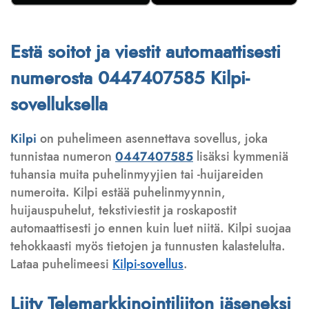
Estä soitot ja viestit automaattisesti
numerosta 0447407585 Kilpi-
sovelluksella
Kilpi
on puhelimeen asennettava sovellus, joka
tunnistaa numeron
0447407585
lisäksi kymmeniä
tuhansia muita puhelinmyyjien tai -huijareiden
numeroita. Kilpi estää puhelinmyynnin,
huijauspuhelut, tekstiviestit ja roskapostit
automaattisesti jo ennen kuin luet niitä. Kilpi suojaa
tehokkaasti myös tietojen ja tunnusten kalastelulta.
Lataa puhelimeesi
Kilpi-sovellus
.
Liity Telemarkkinointiliiton jäseneksi