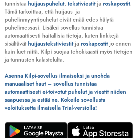
tunnistaa
huijauspuhelut
,
tekstiviestit
ja
roskapostit
.
Tämä tarkoittaa, että huijaus- ja
puhelinmyyntipuhelut eivät enää edes hälytä
puhelimessasi. Lisäksi sovellus tunnistaa
automaattisesti haitallisia tietoja, kuten linkkejä
sisältävät
huijaustekstiviestit
ja
roskapostit
jo ennen
kuin luet niitä. Kilpi suojaa tehokkaasti myös tietojen
ja tunnusten kalastelulta.
Asenna Kilpi-sovellus ilmaiseksi ja unohda
manuaaliset haut – sovellus tunnistaa
automaattisesti ei-toivotut puhelut ja viestit niiden
saapuessa ja estää ne. Kokeile sovellusta
veloituksetta ilmaisella Trial-versiolla!