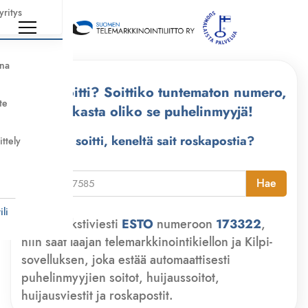
yritys
nna
Kuka soitti? Soittiko tuntematon numero,
te
tarkasta oliko se puhelinmyyjä!
Kuka soitti, keneltä sait roskapostia?
ittely
i
Hae
li
Lähetä tekstiviesti
ESTO
numeroon
173322
,
niin saat laajan telemarkkinointikiellon ja Kilpi-
sovelluksen, joka estää automaattisesti
puhelinmyyjien soitot, huijaussoitot,
huijausviestit ja roskapostit.