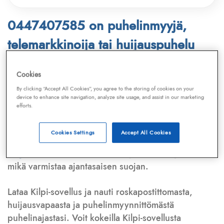
0447407585 on puhelinmyyjä,
telemarkkinoija tai huijauspuhelu
Puhelinnumero
0447407585
löytyy
Cookies
Telemarkkinointiliiton ja
Kilpi-sovelluksen
By clicking “Accept All Cookies”, you agree to the storing of cookies on your
device to enhance site navigation, analyze site usage, and assist in our marketing
tietokannasta, joka kattaa satoja tuhansia
efforts.
puhelinmyyjien
ja
telemarkkinoijien numeroita.
Lisäksi tunnistamme automaattisesti, jos kyseessä on
Cookies Settings
Accept All Cookies
puhelinhuijarin numero
,
sähköpostiosoite
tai
huijausviesti
. Tietokantaamme päivitetään jatkuvasti,
mikä varmistaa ajantasaisen suojan.
Lataa Kilpi-sovellus ja nauti roskapostittomasta,
huijausvapaasta ja puhelinmyynnittömästä
puhelinajastasi. Voit kokeilla Kilpi-sovellusta