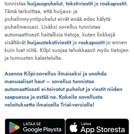
tunnistaa
huijauspuhelut
,
tekstiviestit
ja
roskapostit
.
Tämä tarkoittaa, että huijaus- ja
puhelinmyyntipuhelut eivät enää edes hälytä
puhelimessasi. Lisäksi sovellus tunnistaa
automaattisesti haitallisia tietoja, kuten linkkejä
sisältävät
huijaustekstiviestit
ja
roskapostit
jo ennen
kuin luet niitä. Kilpi suojaa tehokkaasti myös tietojen
ja tunnusten kalastelulta.
Asenna Kilpi-sovellus ilmaiseksi ja unohda
manuaaliset haut – sovellus tunnistaa
automaattisesti ei-toivotut puhelut ja viestit niiden
saapuessa ja estää ne. Kokeile sovellusta
veloituksetta ilmaisella Trial-versiolla!