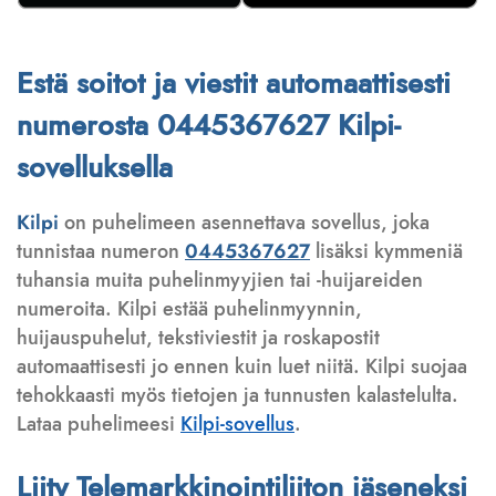
Estä soitot ja viestit automaattisesti
numerosta 0445367627 Kilpi-
sovelluksella
Kilpi
on puhelimeen asennettava sovellus, joka
tunnistaa numeron
0445367627
lisäksi kymmeniä
tuhansia muita puhelinmyyjien tai -huijareiden
numeroita. Kilpi estää puhelinmyynnin,
huijauspuhelut, tekstiviestit ja roskapostit
automaattisesti jo ennen kuin luet niitä. Kilpi suojaa
tehokkaasti myös tietojen ja tunnusten kalastelulta.
Lataa puhelimeesi
Kilpi-sovellus
.
Liity Telemarkkinointiliiton jäseneksi