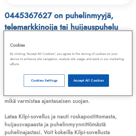
0445367627 on puhelinmyyjä,
telemarkkinoija tai huijauspuhelu
Puhelinnumero
0445367627
löytyy
Cookies
Telemarkkinointiliiton ja
Kilpi-sovelluksen
By clicking “Accept All Cookies”, you agree to the storing of cookies on your
device to enhance site navigation, analyze site usage, and assist in our marketing
tietokannasta, joka kattaa satoja tuhansia
efforts.
puhelinmyyjien
ja
telemarkkinoijien numeroita.
Lisäksi tunnistamme automaattisesti, jos kyseessä on
Cookies Settings
Accept All Cookies
puhelinhuijarin numero
,
sähköpostiosoite
tai
huijausviesti
. Tietokantaamme päivitetään jatkuvasti,
mikä varmistaa ajantasaisen suojan.
Lataa Kilpi-sovellus ja nauti roskapostittomasta,
huijausvapaasta ja puhelinmyynnittömästä
puhelinajastasi. Voit kokeilla Kilpi-sovellusta