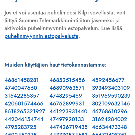
Jos et voi asentaa puhelimeesi Kilpi-sovellusta, voit
liittyä Suomen Telemarkkinointiliiton jäseneksi ja
aktivoida puhelinmyynnin estopalvelun. Lue lisää
puhelinmyynnin estopalvelusta
.
Muiden käyttäjien haut tietokannastamme:
46861458281
46852515456
4592456677
4740047660
46890963571
393493403109
31642285357
4748295469
351969590239
420601574466
46762899931
302109632146
8618265321927
441223931440
46768610296
442046154744
47497920133
31624284002
4795283725
447426719435
46634473348