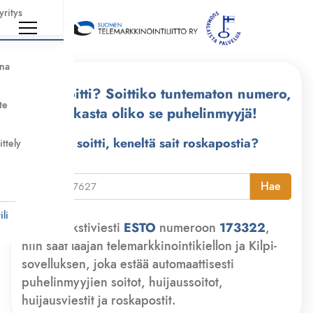
yritys
nna
Kuka soitti? Soittiko tuntematon numero,
te
tarkasta oliko se puhelinmyyjä!
Kuka soitti, keneltä sait roskapostia?
ittely
i
Hae
li
Lähetä tekstiviesti
ESTO
numeroon
173322
,
niin saat laajan telemarkkinointikiellon ja Kilpi-
sovelluksen, joka estää automaattisesti
puhelinmyyjien soitot, huijaussoitot,
huijausviestit ja roskapostit.