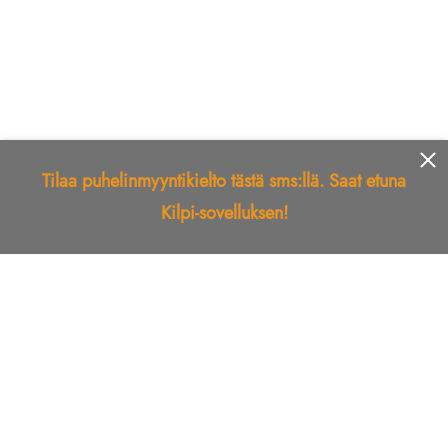
Tilaa puhelinmyyntikielto tästä sms:llä. Saat etuna
Kilpi-sovelluksen!
Etusivu
Kilpi-sovellus
Telemarkkinointikielto
Roskapostikielto
Luotettu yritys
Kuka soitti?
Ilmianna
Palaute
Liiton Esittely
Tuki
Yhteystiedot