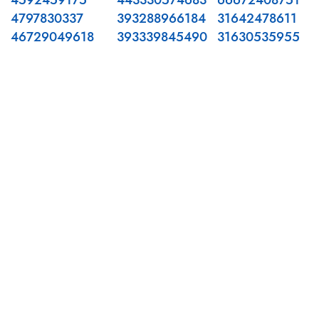
4592459175
443330574683
66672408751
4797830337
393288966184
31642478611
46729049618
393339845490
31630535955