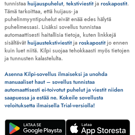
tunnistaa
huijauspuhelut
,
tekstiviestit
ja
roskapostit
.
Tämä tarkoittaa, että huijaus- ja
puhelinmyyntipuhelut eivät enää edes hälytä
puhelimessasi. Lisäksi sovellus tunnistaa
automaattisesti haitallisia tietoja, kuten linkkejä
sisältävät
huijaustekstiviestit
ja
roskapostit
jo ennen
kuin luet niitä. Kilpi suojaa tehokkaasti myös tietojen
ja tunnusten kalastelulta.
Asenna Kilpi-sovellus ilmaiseksi ja unohda
manuaaliset haut – sovellus tunnistaa
automaattisesti ei-toivotut puhelut ja viestit niiden
saapuessa ja estää ne. Kokeile sovellusta
veloituksetta ilmaisella Trial-versiolla!