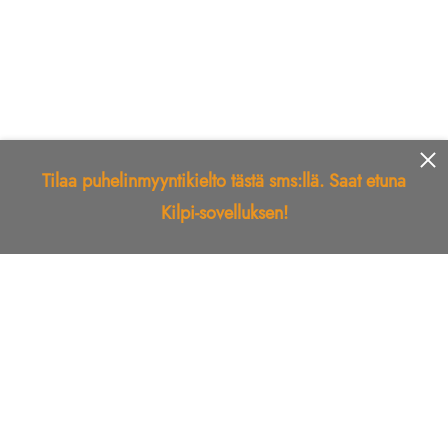
Tilaa puhelinmyyntikielto tästä sms:llä. Saat etuna
Kilpi-sovelluksen!
Etusivu
Kilpi-sovellus
Telemarkkinointikielto
Roskapostikielto
Luotettu yritys
Kuka soitti?
Ilmianna
Palaute
Liiton Esittely
Tuki
Yhteystiedot