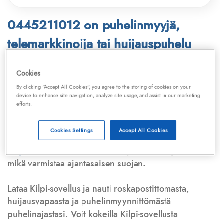
0445211012 on puhelinmyyjä,
telemarkkinoija tai huijauspuhelu
Puhelinnumero
0445211012
löytyy
Cookies
Telemarkkinointiliiton ja
Kilpi-sovelluksen
By clicking “Accept All Cookies”, you agree to the storing of cookies on your
device to enhance site navigation, analyze site usage, and assist in our marketing
tietokannasta, joka kattaa satoja tuhansia
efforts.
puhelinmyyjien
ja
telemarkkinoijien numeroita.
Lisäksi tunnistamme automaattisesti, jos kyseessä on
Cookies Settings
Accept All Cookies
puhelinhuijarin numero
,
sähköpostiosoite
tai
huijausviesti
. Tietokantaamme päivitetään jatkuvasti,
mikä varmistaa ajantasaisen suojan.
Lataa Kilpi-sovellus ja nauti roskapostittomasta,
huijausvapaasta ja puhelinmyynnittömästä
puhelinajastasi. Voit kokeilla Kilpi-sovellusta