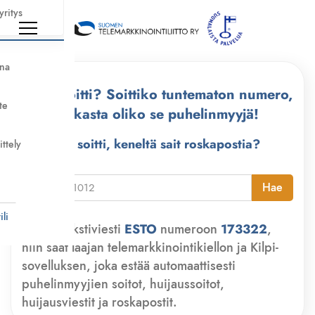
yritys
nna
Kuka soitti? Soittiko tuntematon numero,
te
tarkasta oliko se puhelinmyyjä!
Kuka soitti, keneltä sait roskapostia?
ittely
i
Hae
li
Lähetä tekstiviesti
ESTO
numeroon
173322
,
niin saat laajan telemarkkinointikiellon ja Kilpi-
sovelluksen, joka estää automaattisesti
puhelinmyyjien soitot, huijaussoitot,
huijausviestit ja roskapostit.