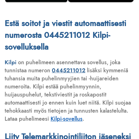
Estä soitot ja viestit automaattisesti
numerosta 0445211012 Kilpi-
sovelluksella
Kilpi
on puhelimeen asennettava sovellus, joka
tunnistaa numeron
0445211012
lisäksi kymmeniä
tuhansia muita puhelinmyyjien tai -huijareiden
numeroita. Kilpi estää puhelinmyynnin,
huijauspuhelut, tekstiviestit ja roskapostit
automaattisesti jo ennen kuin luet niitä. Kilpi suojaa
tehokkaasti myös tietojen ja tunnusten kalastelulta.
Lataa puhelimeesi
Kilpi-sovellus
.
Liity Telemarkkinointiliiton jäseneksi