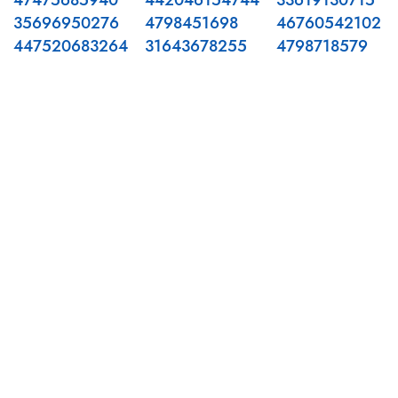
47475685940
442046154744
33619130715
35696950276
4798451698
46760542102
447520683264
31643678255
4798718579