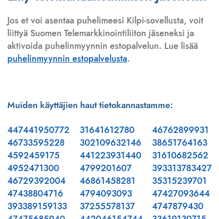
Jos et voi asentaa puhelimeesi Kilpi-sovellusta, voit
liittyä Suomen Telemarkkinointiliiton jäseneksi ja
aktivoida puhelinmyynnin estopalvelun. Lue lisää
puhelinmyynnin estopalvelusta
.
Muiden käyttäjien haut tietokannastamme:
447441950772
31641612780
46762899931
46733595228
302109632146
38651764163
4592459175
441223931440
31610682562
4952471300
4799201607
393313783427
46729392004
46861458281
35315239701
47438804716
4794093093
47427093644
393389159133
37255578137
4747879430