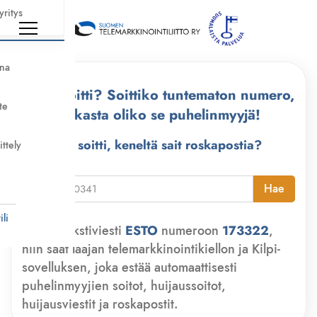
yritys
nna
Kuka soitti? Soittiko tuntematon numero,
te
tarkasta oliko se puhelinmyyjä!
Kuka soitti, keneltä sait roskapostia?
ittely
i
Hae
li
Lähetä tekstiviesti
ESTO
numeroon
173322
,
niin saat laajan telemarkkinointikiellon ja Kilpi-
sovelluksen, joka estää automaattisesti
puhelinmyyjien soitot, huijaussoitot,
huijausviestit ja roskapostit.