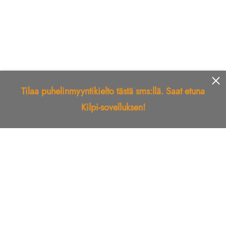
Tilaa puhelinmyyntikielto tästä sms:llä. Saat etuna
Kilpi-sovelluksen!
Etusivu
Kilpi-sovellus
Telemarkkinointikielto
Roskapostikielto
Luotettu yritys
Kuka soitti?
Ilmianna
Palaute
Liiton Esittely
Tuki
Yhteystiedot