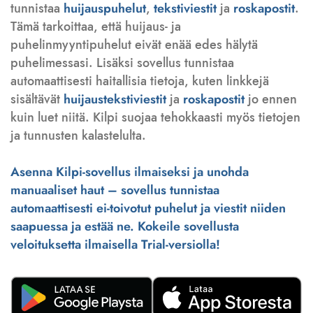
tunnistaa
huijauspuhelut
,
tekstiviestit
ja
roskapostit
.
Tämä tarkoittaa, että huijaus- ja
puhelinmyyntipuhelut eivät enää edes hälytä
puhelimessasi. Lisäksi sovellus tunnistaa
automaattisesti haitallisia tietoja, kuten linkkejä
sisältävät
huijaustekstiviestit
ja
roskapostit
jo ennen
kuin luet niitä. Kilpi suojaa tehokkaasti myös tietojen
ja tunnusten kalastelulta.
Asenna Kilpi-sovellus ilmaiseksi ja unohda
manuaaliset haut – sovellus tunnistaa
automaattisesti ei-toivotut puhelut ja viestit niiden
saapuessa ja estää ne. Kokeile sovellusta
veloituksetta ilmaisella Trial-versiolla!