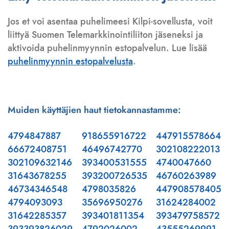
Jos et voi asentaa puhelimeesi Kilpi-sovellusta, voit
liittyä Suomen Telemarkkinointiliiton jäseneksi ja
aktivoida puhelinmyynnin estopalvelun. Lue lisää
puhelinmyynnin estopalvelusta
.
Muiden käyttäjien haut tietokannastamme:
4794847887
918655916722
447915578664
66672408751
46496742770
302108222013
302109632146
393400531555
4740047660
31643678255
393200726535
46760263989
46734346548
4798035826
447908578405
4794093093
35696950276
31624284002
31642285357
393401811354
393479758572