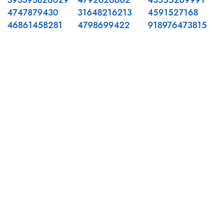
393393826029
4792026002
43555269991
4747879430
31648216213
4591527168
46861458281
4798699422
918976473815