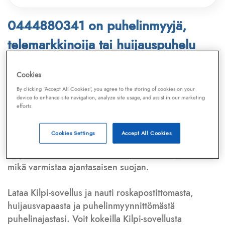
0444880341 on puhelinmyyjä,
telemarkkinoija tai huijauspuhelu
Puhelinnumero
0444880341
löytyy
Cookies
Telemarkkinointiliiton ja
Kilpi-sovelluksen
By clicking “Accept All Cookies”, you agree to the storing of cookies on your
device to enhance site navigation, analyze site usage, and assist in our marketing
tietokannasta, joka kattaa satoja tuhansia
efforts.
puhelinmyyjien
ja
telemarkkinoijien numeroita.
Lisäksi tunnistamme automaattisesti, jos kyseessä on
Cookies Settings
Accept All Cookies
puhelinhuijarin numero
,
sähköpostiosoite
tai
huijausviesti
. Tietokantaamme päivitetään jatkuvasti,
mikä varmistaa ajantasaisen suojan.
Lataa Kilpi-sovellus ja nauti roskapostittomasta,
huijausvapaasta ja puhelinmyynnittömästä
puhelinajastasi. Voit kokeilla Kilpi-sovellusta