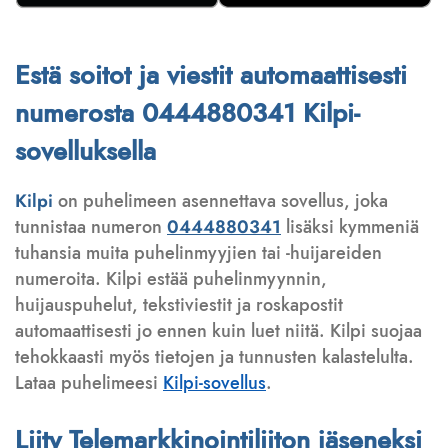
Estä soitot ja viestit automaattisesti
numerosta 0444880341 Kilpi-
sovelluksella
Kilpi
on puhelimeen asennettava sovellus, joka
tunnistaa numeron
0444880341
lisäksi kymmeniä
tuhansia muita puhelinmyyjien tai -huijareiden
numeroita. Kilpi estää puhelinmyynnin,
huijauspuhelut, tekstiviestit ja roskapostit
automaattisesti jo ennen kuin luet niitä. Kilpi suojaa
tehokkaasti myös tietojen ja tunnusten kalastelulta.
Lataa puhelimeesi
Kilpi-sovellus
.
Liity Telemarkkinointiliiton jäseneksi