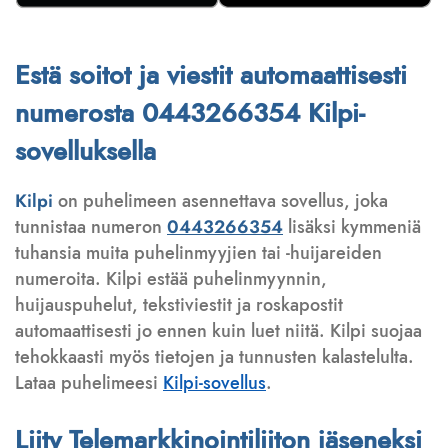
Estä soitot ja viestit automaattisesti
numerosta 0443266354 Kilpi-
sovelluksella
Kilpi
on puhelimeen asennettava sovellus, joka
tunnistaa numeron
0443266354
lisäksi kymmeniä
tuhansia muita puhelinmyyjien tai -huijareiden
numeroita. Kilpi estää puhelinmyynnin,
huijauspuhelut, tekstiviestit ja roskapostit
automaattisesti jo ennen kuin luet niitä. Kilpi suojaa
tehokkaasti myös tietojen ja tunnusten kalastelulta.
Lataa puhelimeesi
Kilpi-sovellus
.
Liity Telemarkkinointiliiton jäseneksi