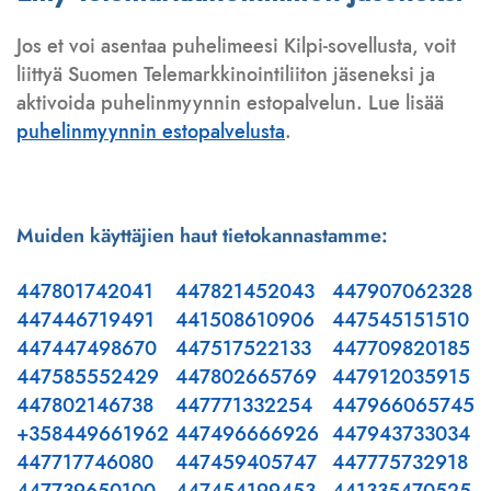
Jos et voi asentaa puhelimeesi Kilpi-sovellusta, voit
liittyä Suomen Telemarkkinointiliiton jäseneksi ja
aktivoida puhelinmyynnin estopalvelun. Lue lisää
puhelinmyynnin estopalvelusta
.
Muiden käyttäjien haut tietokannastamme:
447801742041
447821452043
447907062328
447446719491
441508610906
447545151510
447447498670
447517522133
447709820185
447585552429
447802665769
447912035915
447802146738
447771332254
447966065745
+358449661962
447496666926
447943733034
447717746080
447459405747
447775732918