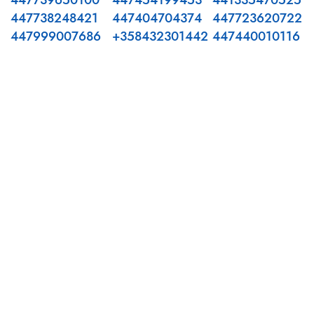
447739650100
447454199453
441335470525
447738248421
447404704374
447723620722
447999007686
+358432301442
447440010116