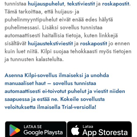
tunnistaa
huijauspuhelut
,
tekstiviestit
ja
roskapostit
.
Tämä tarkoittaa, että huijaus- ja
puhelinmyyntipuhelut eivät enää edes hälytä
puhelimessasi. Lisäksi sovellus tunnistaa
automaattisesti haitallisia tietoja, kuten linkkejä
sisältävät
huijaustekstiviestit
ja
roskapostit
jo ennen
kuin luet niitä. Kilpi suojaa tehokkaasti myös tietojen
ja tunnusten kalastelulta.
Asenna Kilpi-sovellus ilmaiseksi ja unohda
manuaaliset haut – sovellus tunnistaa
automaattisesti ei-toivotut puhelut ja viestit niiden
saapuessa ja estää ne. Kokeile sovellusta
veloituksetta ilmaisella Trial-versiolla!