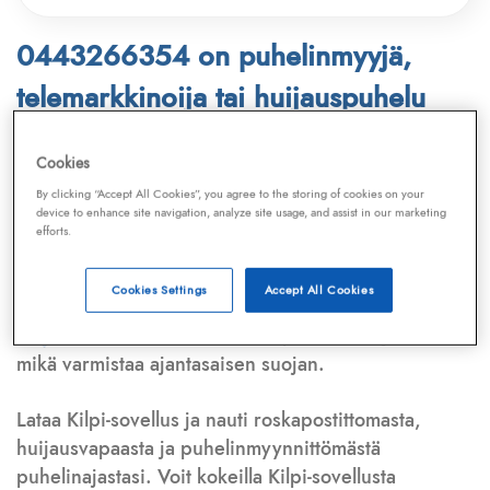
0443266354 on puhelinmyyjä,
telemarkkinoija tai huijauspuhelu
Puhelinnumero
0443266354
löytyy
Cookies
Telemarkkinointiliiton ja
Kilpi-sovelluksen
By clicking “Accept All Cookies”, you agree to the storing of cookies on your
device to enhance site navigation, analyze site usage, and assist in our marketing
tietokannasta, joka kattaa satoja tuhansia
efforts.
puhelinmyyjien
ja
telemarkkinoijien numeroita.
Lisäksi tunnistamme automaattisesti, jos kyseessä on
Cookies Settings
Accept All Cookies
puhelinhuijarin numero
,
sähköpostiosoite
tai
huijausviesti
. Tietokantaamme päivitetään jatkuvasti,
mikä varmistaa ajantasaisen suojan.
Lataa Kilpi-sovellus ja nauti roskapostittomasta,
huijausvapaasta ja puhelinmyynnittömästä
puhelinajastasi. Voit kokeilla Kilpi-sovellusta