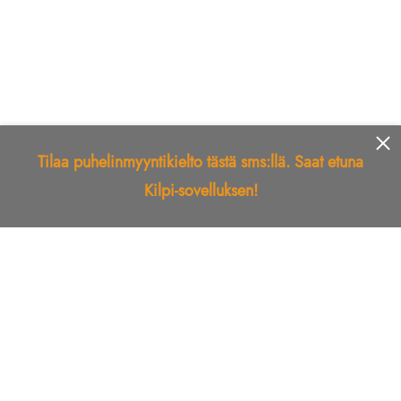
Tilaa puhelinmyyntikielto tästä sms:llä. Saat etuna
Kilpi-sovelluksen!
Etusivu
Kilpi-sovellus
Telemarkkinointikielto
Roskapostikielto
Luotettu yritys
Kuka soitti?
Ilmianna
Palaute
Liiton Esittely
Tuki
Yhteystiedot