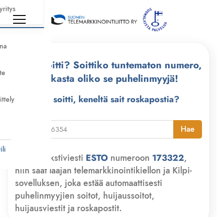
yritys
nna
Kuka soitti? Soittiko tuntematon numero,
te
tarkasta oliko se puhelinmyyjä!
Kuka soitti, keneltä sait roskapostia?
ittely
i
Hae
li
Lähetä tekstiviesti
ESTO
numeroon
173322
,
niin saat laajan telemarkkinointikiellon ja Kilpi-
sovelluksen, joka estää automaattisesti
puhelinmyyjien soitot, huijaussoitot,
huijausviestit ja roskapostit.