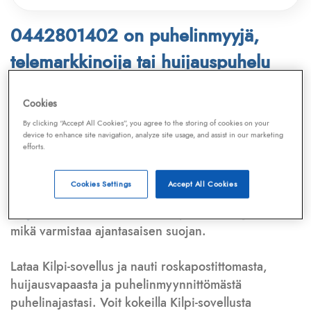
0442801402 on puhelinmyyjä,
telemarkkinoija tai huijauspuhelu
Puhelinnumero
0442801402
löytyy
Cookies
Telemarkkinointiliiton ja
Kilpi-sovelluksen
By clicking “Accept All Cookies”, you agree to the storing of cookies on your
device to enhance site navigation, analyze site usage, and assist in our marketing
tietokannasta, joka kattaa satoja tuhansia
efforts.
puhelinmyyjien
ja
telemarkkinoijien numeroita.
Lisäksi tunnistamme automaattisesti, jos kyseessä on
Cookies Settings
Accept All Cookies
puhelinhuijarin numero
,
sähköpostiosoite
tai
huijausviesti
. Tietokantaamme päivitetään jatkuvasti,
mikä varmistaa ajantasaisen suojan.
Lataa Kilpi-sovellus ja nauti roskapostittomasta,
huijausvapaasta ja puhelinmyynnittömästä
puhelinajastasi. Voit kokeilla Kilpi-sovellusta