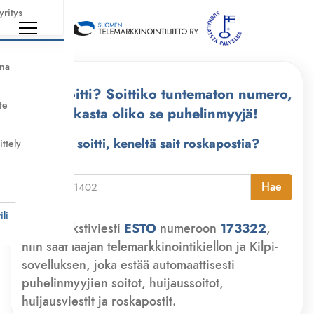
yritys
nna
Kuka soitti? Soittiko tuntematon numero,
te
tarkasta oliko se puhelinmyyjä!
Kuka soitti, keneltä sait roskapostia?
ittely
i
Hae
li
Lähetä tekstiviesti
ESTO
numeroon
173322
,
niin saat laajan telemarkkinointikiellon ja Kilpi-
sovelluksen, joka estää automaattisesti
puhelinmyyjien soitot, huijaussoitot,
huijausviestit ja roskapostit.