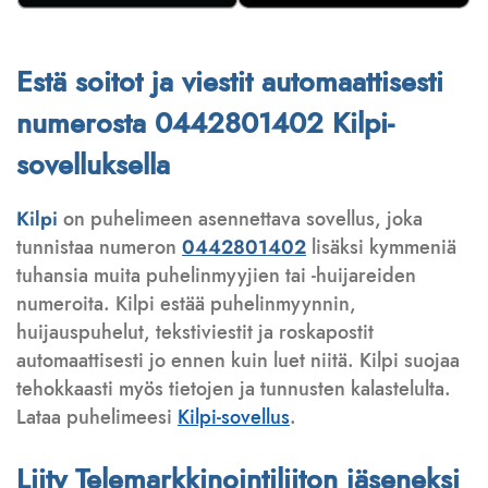
Estä soitot ja viestit automaattisesti
numerosta 0442801402 Kilpi-
sovelluksella
Kilpi
on puhelimeen asennettava sovellus, joka
tunnistaa numeron
0442801402
lisäksi kymmeniä
tuhansia muita puhelinmyyjien tai -huijareiden
numeroita. Kilpi estää puhelinmyynnin,
huijauspuhelut, tekstiviestit ja roskapostit
automaattisesti jo ennen kuin luet niitä. Kilpi suojaa
tehokkaasti myös tietojen ja tunnusten kalastelulta.
Lataa puhelimeesi
Kilpi-sovellus
.
Liity Telemarkkinointiliiton jäseneksi