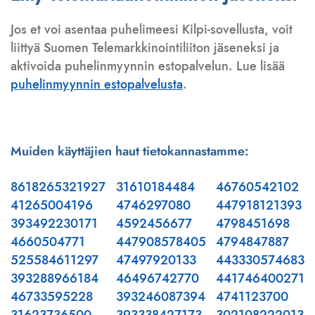
Jos et voi asentaa puhelimeesi Kilpi-sovellusta, voit
liittyä Suomen Telemarkkinointiliiton jäseneksi ja
aktivoida puhelinmyynnin estopalvelun. Lue lisää
puhelinmyynnin estopalvelusta
.
Muiden käyttäjien haut tietokannastamme:
8618265321927
31610184484
46760542102
41265004196
4746297080
447918121393
393492230171
4592456677
4798451698
4660504771
447908578405
4794847887
525584611297
47497920133
443330574683
393288966184
46496742770
441746400271
46733595228
393246087394
4741123700