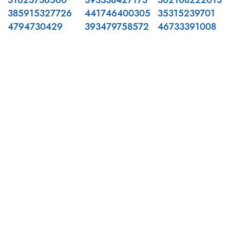
31623736500
393338427173
302108222013
385915327726
441746400305
35315239701
4794730429
393479758572
46733391008