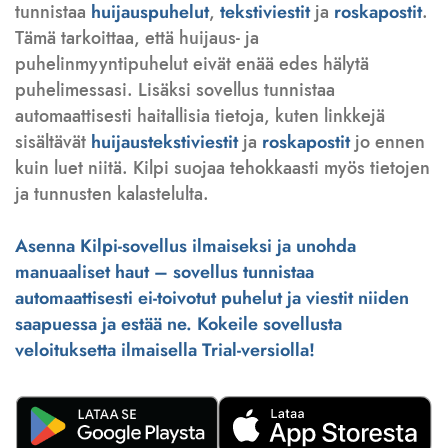
tunnistaa
huijauspuhelut
,
tekstiviestit
ja
roskapostit
.
Tämä tarkoittaa, että huijaus- ja
puhelinmyyntipuhelut eivät enää edes hälytä
puhelimessasi. Lisäksi sovellus tunnistaa
automaattisesti haitallisia tietoja, kuten linkkejä
sisältävät
huijaustekstiviestit
ja
roskapostit
jo ennen
kuin luet niitä. Kilpi suojaa tehokkaasti myös tietojen
ja tunnusten kalastelulta.
Asenna Kilpi-sovellus ilmaiseksi ja unohda
manuaaliset haut – sovellus tunnistaa
automaattisesti ei-toivotut puhelut ja viestit niiden
saapuessa ja estää ne. Kokeile sovellusta
veloituksetta ilmaisella Trial-versiolla!