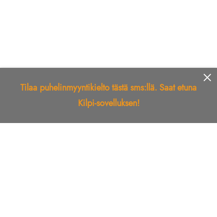
Tilaa puhelinmyyntikielto tästä sms:llä. Saat etuna
Kilpi-sovelluksen!
Etusivu
Kilpi-sovellus
Telemarkkinointikielto
Roskapostikielto
Luotettu yritys
Kuka soitti?
Ilmianna
Palaute
Liiton Esittely
Tuki
Yhteystiedot