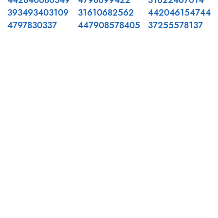
442840680349
4798699422
31622467614
393493403109
31610682562
442046154744
4797830337
447908578405
37255578137