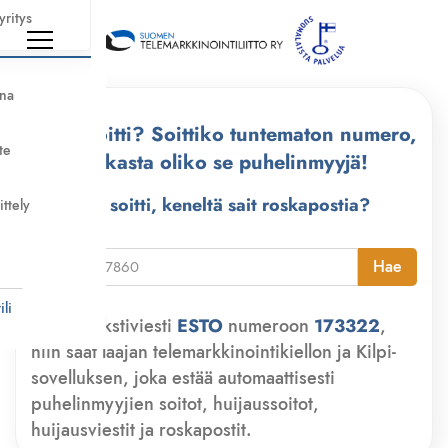
yritys
nna
Kuka soitti? Soittiko tuntematon numero,
te
tarkasta oliko se puhelinmyyjä!
Kuka soitti, keneltä sait roskapostia?
ittely
i
Hae
li
Lähetä tekstiviesti
ESTO
numeroon
173322
,
niin saat laajan telemarkkinointikiellon ja Kilpi-
sovelluksen, joka estää automaattisesti
puhelinmyyjien soitot, huijaussoitot,
huijausviestit ja roskapostit.