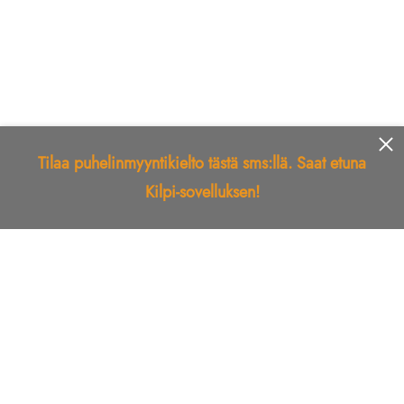
Tilaa puhelinmyyntikielto tästä sms:llä. Saat etuna
Kilpi-sovelluksen!
Etusivu
Kilpi-sovellus
Telemarkkinointikielto
Roskapostikielto
Luotettu yritys
Kuka soitti?
Ilmianna
Palaute
Liiton Esittely
Tuki
Yhteystiedot