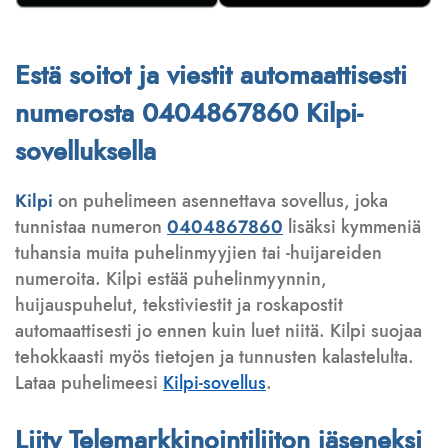
Estä soitot ja viestit automaattisesti
numerosta 0404867860 Kilpi-
sovelluksella
Kilpi
on puhelimeen asennettava sovellus, joka
tunnistaa numeron
0404867860
lisäksi kymmeniä
tuhansia muita puhelinmyyjien tai -huijareiden
numeroita. Kilpi estää puhelinmyynnin,
huijauspuhelut, tekstiviestit ja roskapostit
automaattisesti jo ennen kuin luet niitä. Kilpi suojaa
tehokkaasti myös tietojen ja tunnusten kalastelulta.
Lataa puhelimeesi
Kilpi-sovellus
.
Liity Telemarkkinointiliiton jäseneksi