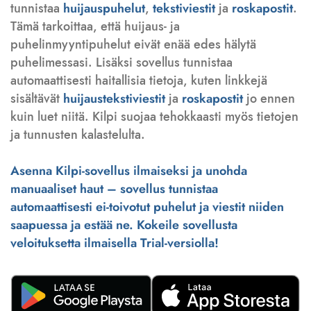
tunnistaa
huijauspuhelut
,
tekstiviestit
ja
roskapostit
.
Tämä tarkoittaa, että huijaus- ja
puhelinmyyntipuhelut eivät enää edes hälytä
puhelimessasi. Lisäksi sovellus tunnistaa
automaattisesti haitallisia tietoja, kuten linkkejä
sisältävät
huijaustekstiviestit
ja
roskapostit
jo ennen
kuin luet niitä. Kilpi suojaa tehokkaasti myös tietojen
ja tunnusten kalastelulta.
Asenna Kilpi-sovellus ilmaiseksi ja unohda
manuaaliset haut – sovellus tunnistaa
automaattisesti ei-toivotut puhelut ja viestit niiden
saapuessa ja estää ne. Kokeile sovellusta
veloituksetta ilmaisella Trial-versiolla!