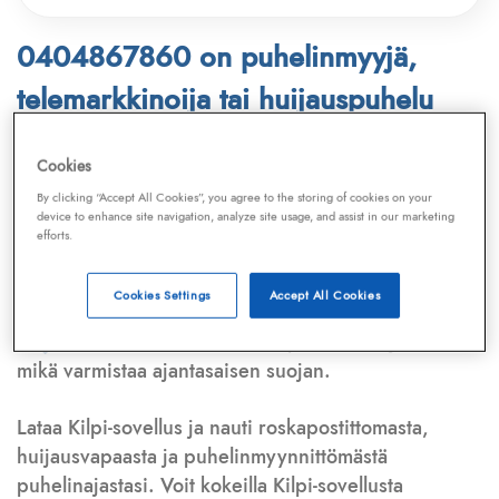
0404867860 on puhelinmyyjä,
telemarkkinoija tai huijauspuhelu
Puhelinnumero
0404867860
löytyy
Cookies
Telemarkkinointiliiton ja
Kilpi-sovelluksen
By clicking “Accept All Cookies”, you agree to the storing of cookies on your
device to enhance site navigation, analyze site usage, and assist in our marketing
tietokannasta, joka kattaa satoja tuhansia
efforts.
puhelinmyyjien
ja
telemarkkinoijien numeroita.
Lisäksi tunnistamme automaattisesti, jos kyseessä on
Cookies Settings
Accept All Cookies
puhelinhuijarin numero
,
sähköpostiosoite
tai
huijausviesti
. Tietokantaamme päivitetään jatkuvasti,
mikä varmistaa ajantasaisen suojan.
Lataa Kilpi-sovellus ja nauti roskapostittomasta,
huijausvapaasta ja puhelinmyynnittömästä
puhelinajastasi. Voit kokeilla Kilpi-sovellusta