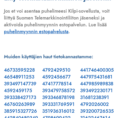
Jos et voi asentaa puhelimeesi Kilpi-sovellusta, voit
liittyä Suomen Telemarkkinointiliiton jäseneksi ja
aktivoida puhelinmyynnin estopalvelun. Lue lisää
puhelinmyynnin estopalvelusta
.
Muiden käyttäjien haut tietokannastamme:
46733595228
4792429510
441746400305
46548911253
4592456677
447975431681
393497147739
47417778514
447985989838
4592459175
393479758572
393492230171
393338427173
393346878198
31681238391
46760263989
393331769591
4792026002
385915327726
351936316012
393200726535