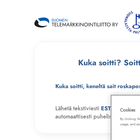
Kuka soitti? Soi
Kuka soitti, keneltä sait roskapo
Lähetä tekstiviesti
ESTO
numero
Cookies
automaattisesti puhelinmyyjien soit
By clicking “
usage, and ass