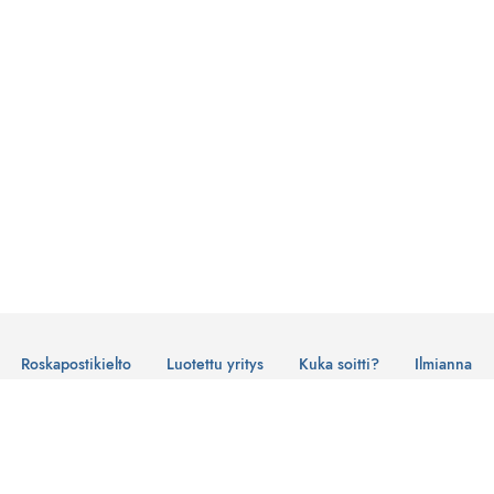
Roskapostikielto
Luotettu yritys
Kuka soitti?
Ilmianna
Käyttöehdot