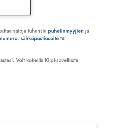
kattaa satoja tuhansia
puhelinmyyjien
ja
n numero
,
sähköpostiosoite
tai
tasi. Voit kokeilla Kilpi-sovellusta