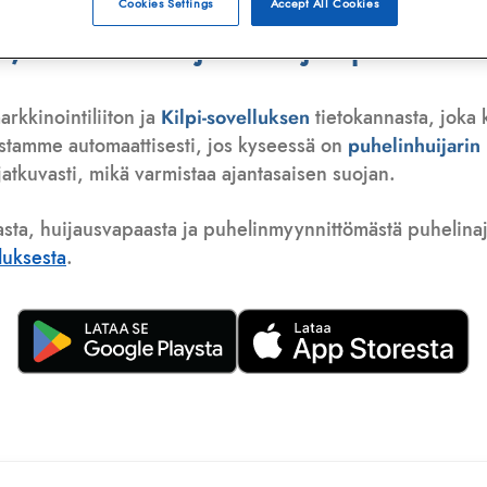
Cookies Settings
Accept All Cookies
 telemarkkinoija tai huijauspuhelu
arkkinointiliiton ja
Kilpi-sovelluksen
tietokannasta, joka 
istamme automaattisesti, jos kyseessä on
puhelinhuijari
atkuvasti, mikä varmistaa ajantasaisen suojan.
asta, huijausvapaasta ja puhelinmyynnittömästä puhelinajas
lluksesta
.