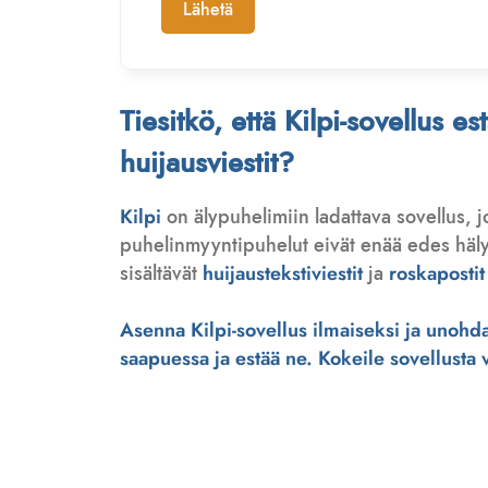
Lähetä
Tiesitkö, että Kilpi-sovellus e
huijausviestit?
Kilpi
on älypuhelimiin ladattava sovellus, 
puhelinmyyntipuhelut eivät enää edes hälytä
sisältävät
huijaustekstiviestit
ja
roskapostit
Asenna Kilpi-sovellus ilmaiseksi ja unohda 
saapuessa ja estää ne. Kokeile sovellusta ve