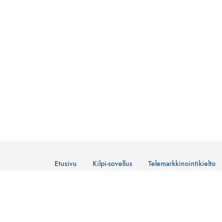
Etusivu
Kilpi-sovellus
Telemarkkinointikielto
© Suomen Telemarkkinointiliitto Ry
Tietosuojaseloste
Lataa Kilpi-sovellus