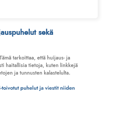
ijauspuhelut sekä
 Tämä tarkoittaa, että huijaus- ja
haitallisia tietoja, kuten linkkejä
tojen ja tunnusten kalastelulta.
toivotut puhelut ja viestit niiden