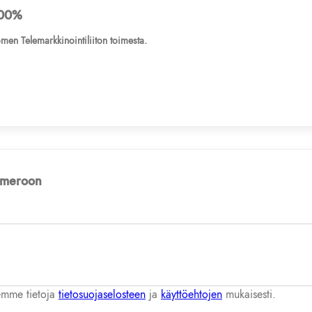
00%
men Telemarkkinointiliiton toimesta.
numeroon
lemme tietoja
tietosuojaselosteen
ja
käyttöehtojen
mukaisesti.