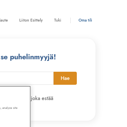
laute
Liiton Esittely
Tuki
Oma tili
 se puhelinmyyjä!
Hae
pi-sovelluksen, joka estää
, analyze site