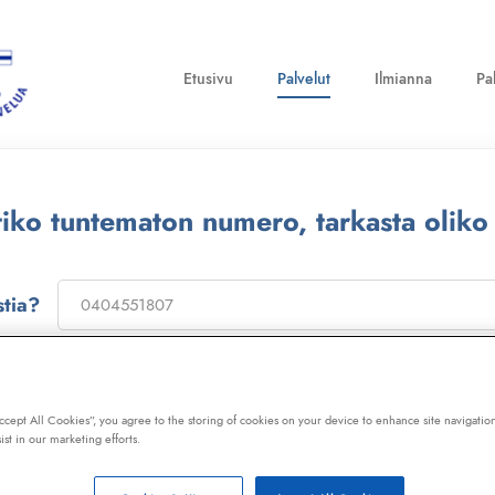
Etusivu
Palvelut
Ilmianna
Pa
ttiko tuntematon numero, tarkasta oliko
stia?
on
173322
, niin saat laajan telemarkkinointikiellon ja Kil
ot, huijaussoitot, huijausviestit ja roskapostit.
Accept All Cookies”, you agree to the storing of cookies on your device to enhance site navigation
ist in our marketing efforts.