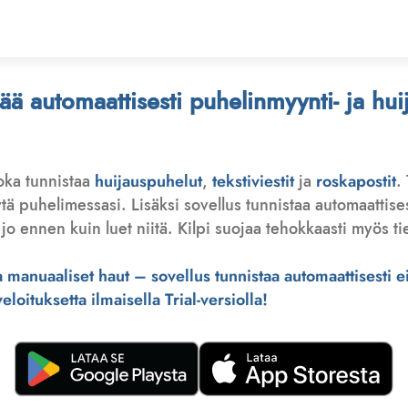
stää automaattisesti puhelinmyynti- ja hu
joka tunnistaa
huijauspuhelut
,
tekstiviestit
ja
roskapostit
.
 puhelimessasi. Lisäksi sovellus tunnistaa automaattisesti 
jo ennen kuin luet niitä. Kilpi suojaa tehokkaasti myös tie
manuaaliset haut – sovellus tunnistaa automaattisesti ei-
loituksetta ilmaisella Trial-versiolla!