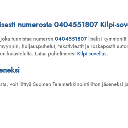
ttisesti numerosta 0404551807 Kilpi-sove
 joka tunnistaa numeron
0404551807
lisäksi kymmeniä 
ynnin, huijauspuhelut, tekstiviestit ja roskapostit automa
ten kalastelulta. Lataa puhelimeesi
Kilpi-sovellus
.
seneksi
usta, voit liittyä Suomen Telemarkkinointiliiton jäseneksi
: