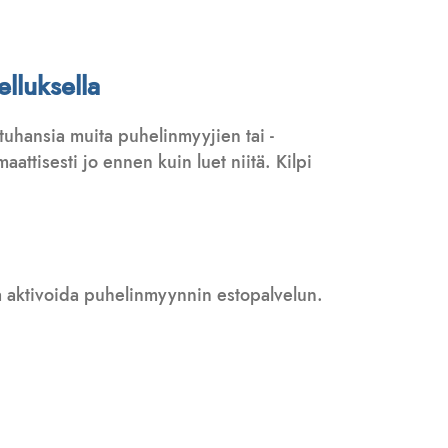
lluksella
tuhansia muita puhelinmyyjien tai -
attisesti jo ennen kuin luet niitä. Kilpi
 ja aktivoida puhelinmyynnin estopalvelun.