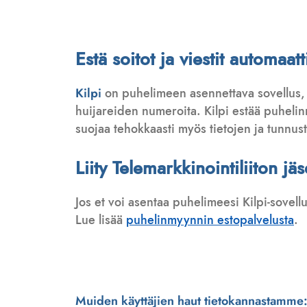
Estä soitot ja viestit automaa
Kilpi
on puhelimeen asennettava sovellus,
huijareiden numeroita. Kilpi estää puhelinmy
suojaa tehokkaasti myös tietojen ja tunnus
Liity Telemarkkinointiliiton jä
Jos et voi asentaa puhelimeesi Kilpi-sovell
Lue lisää
puhelinmyynnin estopalvelusta
.
Muiden käyttäjien haut tietokannastamme