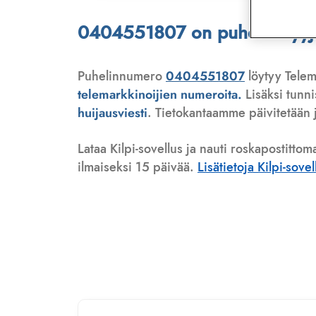
0404551807 on puhelinmyyjä,
Puhelinnumero
0404551807
löytyy Telem
telemarkkinoijien numeroita.
Lisäksi tunn
huijausviesti
. Tietokantaamme päivitetään j
Lataa Kilpi-sovellus ja nauti roskapostittom
ilmaiseksi 15 päivää.
Lisätietoja Kilpi-sove