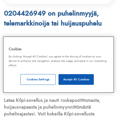
0204426949 on puhelinmyyjä,
telemarkkinoija tai huijauspuhelu
Puhelinnumero
0204426949
löytyy
Telemarkkinointiliiton ja
Kilpi-sovelluksen
Cookies
tietokannasta, joka kattaa satoja tuhansia
By clicking “Accept All Cookies”, you agree to the storing of cookies on your
puhelinmyyjien
ja
telemarkkinoijien numeroita.
device to enhance site navigation, analyze site usage, and assist in our marketing
efforts.
Lisäksi tunnistamme automaattisesti, jos kyseessä on
puhelinhuijarin numero
,
sähköpostiosoite
tai
huijausviesti
. Tietokantaamme päivitetään jatkuvasti,
Cookies Settings
Accept All Cookies
mikä varmistaa ajantasaisen suojan.
Lataa Kilpi-sovellus ja nauti roskapostittomasta,
huijausvapaasta ja puhelinmyynnittömästä
puhelinajastasi. Voit kokeilla Kilpi-sovellusta