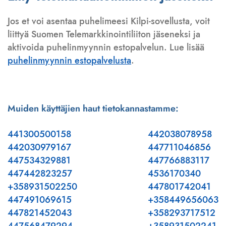
Jos et voi asentaa puhelimeesi Kilpi-sovellusta, voit
liittyä Suomen Telemarkkinointiliiton jäseneksi ja
aktivoida puhelinmyynnin estopalvelun. Lue lisää
puhelinmyynnin estopalvelusta
.
Muiden käyttäjien haut tietokannastamme:
441300500158
442038078958
442030979167
447711046856
447534329881
447766883117
447442823257
4536170340
+358931502250
447801742041
447491069615
+358449656063
447821452043
+358293717512