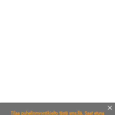
Tilaa puhelinmyyntikielto tästä sms:llä. Saat etuna