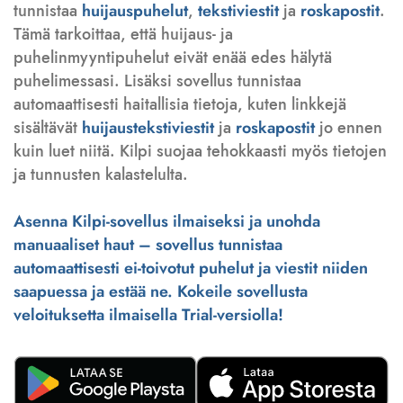
tunnistaa
huijauspuhelut
,
tekstiviestit
ja
roskapostit
.
Tämä tarkoittaa, että huijaus- ja
puhelinmyyntipuhelut eivät enää edes hälytä
puhelimessasi. Lisäksi sovellus tunnistaa
automaattisesti haitallisia tietoja, kuten linkkejä
sisältävät
huijaustekstiviestit
ja
roskapostit
jo ennen
kuin luet niitä. Kilpi suojaa tehokkaasti myös tietojen
ja tunnusten kalastelulta.
Asenna Kilpi-sovellus ilmaiseksi ja unohda
manuaaliset haut – sovellus tunnistaa
automaattisesti ei-toivotut puhelut ja viestit niiden
saapuessa ja estää ne. Kokeile sovellusta
veloituksetta ilmaisella Trial-versiolla!