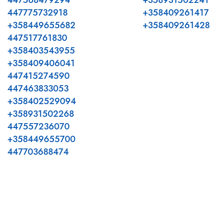
447568479294
+358931502241
447775732918
+358409261417
+358449655682
+358409261428
447517761830
+358403543955
+358409406041
447415274590
447463833053
+358402529094
+358931502268
447557236070
+358449655700
447703688474