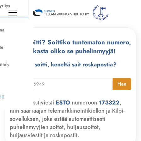
yritys
nna
Kuka soitti? Soittiko tuntematon numero,
te
tarkasta oliko se puhelinmyyjä!
Kuka soitti, keneltä sait roskapostia?
ittely
i
Hae
li
Lähetä tekstiviesti
ESTO
numeroon
173322
,
niin saat laajan telemarkkinointikiellon ja Kilpi-
sovelluksen, joka estää automaattisesti
puhelinmyyjien soitot, huijaussoitot,
huijausviestit ja roskapostit.