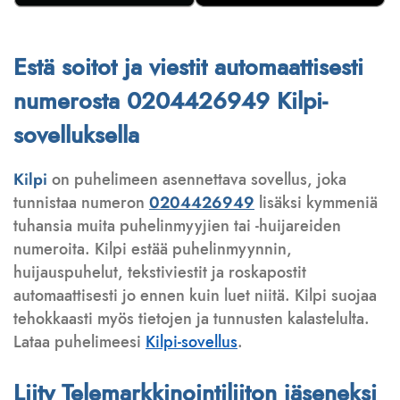
Estä soitot ja viestit automaattisesti
numerosta 0204426949 Kilpi-
sovelluksella
Kilpi
on puhelimeen asennettava sovellus, joka
tunnistaa numeron
0204426949
lisäksi kymmeniä
tuhansia muita puhelinmyyjien tai -huijareiden
numeroita. Kilpi estää puhelinmyynnin,
huijauspuhelut, tekstiviestit ja roskapostit
automaattisesti jo ennen kuin luet niitä. Kilpi suojaa
tehokkaasti myös tietojen ja tunnusten kalastelulta.
Lataa puhelimeesi
Kilpi-sovellus
.
Liity Telemarkkinointiliiton jäseneksi