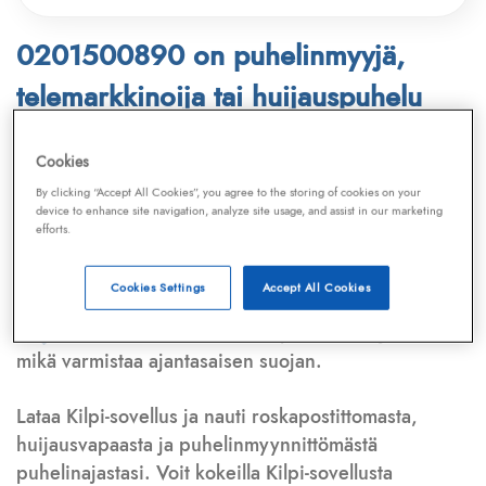
0201500890 on puhelinmyyjä,
telemarkkinoija tai huijauspuhelu
Puhelinnumero
0201500890
löytyy
Cookies
Telemarkkinointiliiton ja
Kilpi-sovelluksen
By clicking “Accept All Cookies”, you agree to the storing of cookies on your
device to enhance site navigation, analyze site usage, and assist in our marketing
tietokannasta, joka kattaa satoja tuhansia
efforts.
puhelinmyyjien
ja
telemarkkinoijien numeroita.
Lisäksi tunnistamme automaattisesti, jos kyseessä on
Cookies Settings
Accept All Cookies
puhelinhuijarin numero
,
sähköpostiosoite
tai
huijausviesti
. Tietokantaamme päivitetään jatkuvasti,
mikä varmistaa ajantasaisen suojan.
Lataa Kilpi-sovellus ja nauti roskapostittomasta,
huijausvapaasta ja puhelinmyynnittömästä
puhelinajastasi. Voit kokeilla Kilpi-sovellusta