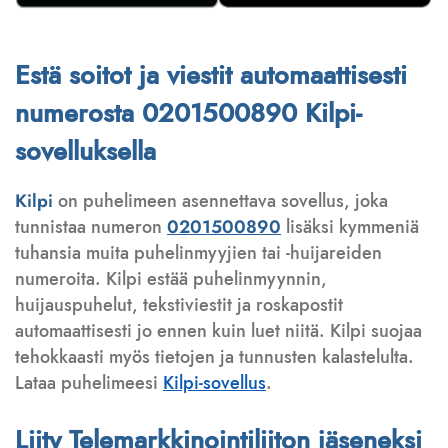
Estä soitot ja viestit automaattisesti
numerosta 0201500890 Kilpi-
sovelluksella
Kilpi
on puhelimeen asennettava sovellus, joka
tunnistaa numeron
0201500890
lisäksi kymmeniä
tuhansia muita puhelinmyyjien tai -huijareiden
numeroita. Kilpi estää puhelinmyynnin,
huijauspuhelut, tekstiviestit ja roskapostit
automaattisesti jo ennen kuin luet niitä. Kilpi suojaa
tehokkaasti myös tietojen ja tunnusten kalastelulta.
Lataa puhelimeesi
Kilpi-sovellus
.
Liity Telemarkkinointiliiton jäseneksi