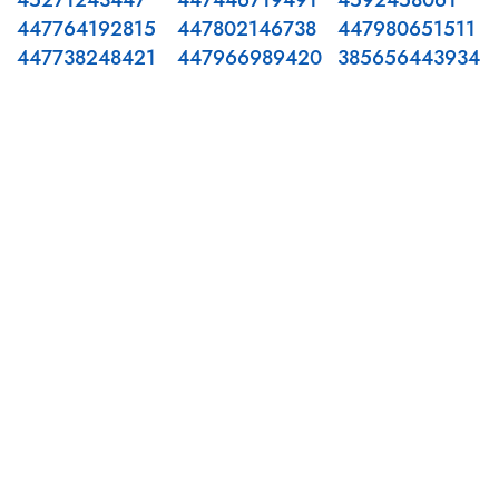
45271243447
447446719491
4592458061
447764192815
447802146738
447980651511
447738248421
447966989420
385656443934