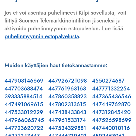
Jos et voi asentaa puhelimeesi Kilpi-sovellusta, voit
liittyä Suomen Telemarkkinointiliiton jäseneksi ja
aktivoida puhelinmyynnin estopalvelun. Lue lisää
puhelinmyynnin estopalvelusta
.
Muiden käyttäjien haut tietokannastamme:
447903146669
447926721098
4550274687
447703688474
447761963163
447771332254
393335884514
447860358823
447365436546
447491069615
447802313615
447449762870
447533012229
447438433843
447312845420
447966065745
447961533174
447526598699
447723620722
447534329881
447440010116