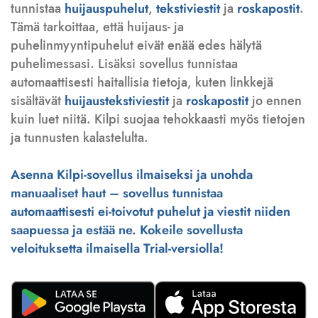
tunnistaa
huijauspuhelut
,
tekstiviestit
ja
roskapostit
.
Tämä tarkoittaa, että huijaus- ja
puhelinmyyntipuhelut eivät enää edes hälytä
puhelimessasi. Lisäksi sovellus tunnistaa
automaattisesti haitallisia tietoja, kuten linkkejä
sisältävät
huijaustekstiviestit
ja
roskapostit
jo ennen
kuin luet niitä. Kilpi suojaa tehokkaasti myös tietojen
ja tunnusten kalastelulta.
Asenna Kilpi-sovellus ilmaiseksi ja unohda
manuaaliset haut – sovellus tunnistaa
automaattisesti ei-toivotut puhelut ja viestit niiden
saapuessa ja estää ne. Kokeile sovellusta
veloituksetta ilmaisella Trial-versiolla!