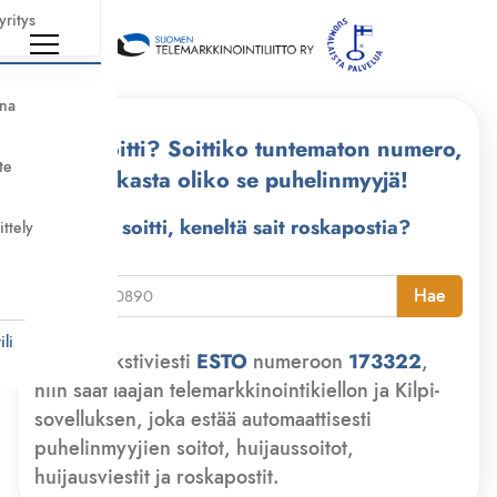
yritys
nna
Kuka soitti? Soittiko tuntematon numero,
te
tarkasta oliko se puhelinmyyjä!
Kuka soitti, keneltä sait roskapostia?
ittely
i
Hae
li
Lähetä tekstiviesti
ESTO
numeroon
173322
,
niin saat laajan telemarkkinointikiellon ja Kilpi-
sovelluksen, joka estää automaattisesti
puhelinmyyjien soitot, huijaussoitot,
huijausviestit ja roskapostit.