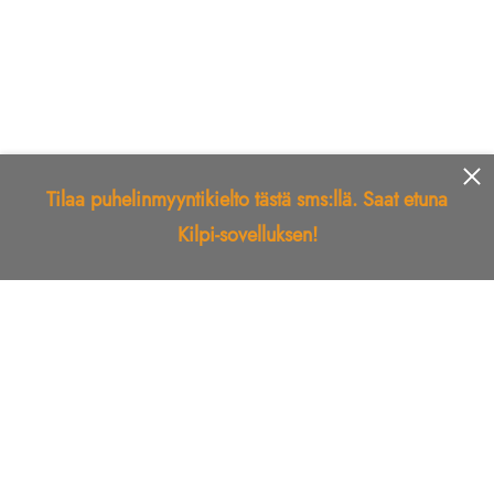
Tilaa puhelinmyyntikielto tästä sms:llä. Saat etuna
Kilpi-sovelluksen!
Etusivu
Kilpi-sovellus
Telemarkkinointikielto
Roskapostikielto
Luotettu yritys
Kuka soitti?
Ilmianna
Palaute
Liiton Esittely
Tuki
Yhteystiedot