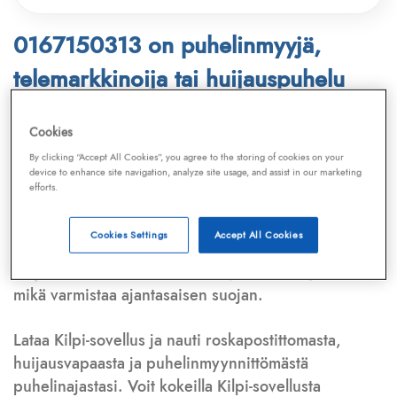
0167150313 on puhelinmyyjä,
telemarkkinoija tai huijauspuhelu
Puhelinnumero
0167150313
löytyy
Cookies
Telemarkkinointiliiton ja
Kilpi-sovelluksen
By clicking “Accept All Cookies”, you agree to the storing of cookies on your
device to enhance site navigation, analyze site usage, and assist in our marketing
tietokannasta, joka kattaa satoja tuhansia
efforts.
puhelinmyyjien
ja
telemarkkinoijien numeroita.
Lisäksi tunnistamme automaattisesti, jos kyseessä on
Cookies Settings
Accept All Cookies
puhelinhuijarin numero
,
sähköpostiosoite
tai
huijausviesti
. Tietokantaamme päivitetään jatkuvasti,
mikä varmistaa ajantasaisen suojan.
Lataa Kilpi-sovellus ja nauti roskapostittomasta,
huijausvapaasta ja puhelinmyynnittömästä
puhelinajastasi. Voit kokeilla Kilpi-sovellusta