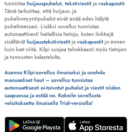
tunnistaa
huijauspuhelut
,
tekstiviestit
ja
roskapostit
.
Tämä tarkoittaa, että huijaus- ja
puhelinmyyntipuhelut eivät enää edes hälytä
puhelimessasi. Lisäksi sovellus tunnistaa
automaattisesti haitallisia tietoja, kuten linkkejä
sisältävät
huijaustekstiviestit
ja
roskapostit
jo ennen
kuin luet niitä. Kilpi suojaa tehokkaasti myös tietojen
ja tunnusten kalastelulta.
Asenna Kilpi-sovellus ilmaiseksi ja unohda
manuaaliset haut – sovellus tunnistaa
automaattisesti ei-toivotut puhelut ja viestit niiden
saapuessa ja estää ne. Kokeile sovellusta
veloituksetta ilmaisella Trial-versiolla!