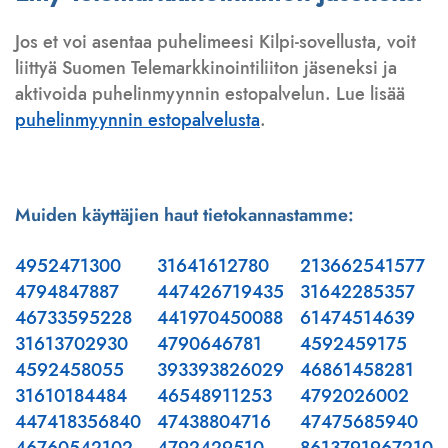
Jos et voi asentaa puhelimeesi Kilpi-sovellusta, voit
liittyä Suomen Telemarkkinointiliiton jäseneksi ja
aktivoida puhelinmyynnin estopalvelun. Lue lisää
puhelinmyynnin estopalvelusta
.
Muiden käyttäjien haut tietokannastamme:
4952471300
31641612780
213662541577
4794847887
447426719435
31642285357
46733595228
441970450088
61474514639
31613702930
4790646781
4592459175
4592458055
393393826029
46861458281
31610184484
46548911253
4792026002
447418356840
47438804716
47475685940