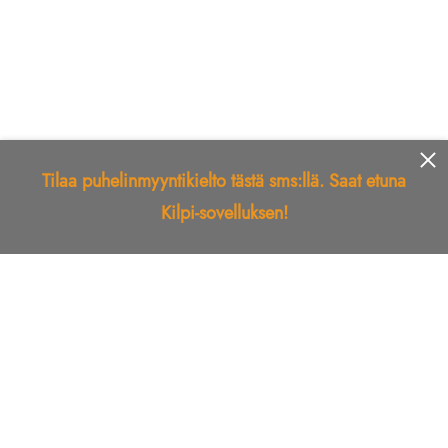
Tilaa puhelinmyyntikielto tästä sms:llä. Saat etuna
Kilpi-sovelluksen!
Etusivu
Kilpi-sovellus
Telemarkkinointikielto
Roskapostikielto
Luotettu yritys
Kuka soitti?
Ilmianna
Palaute
Liiton Esittely
Tuki
Yhteystiedot