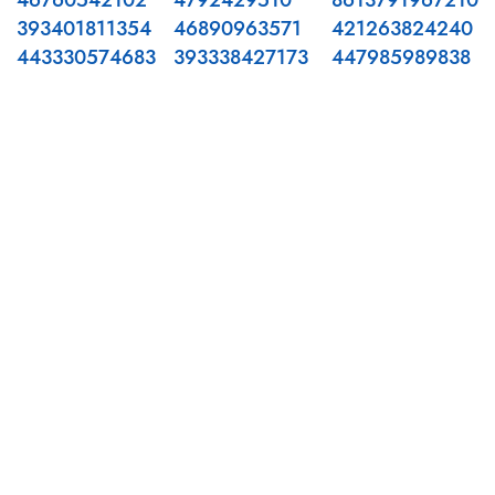
46760542102
4792429510
8613791967210
393401811354
46890963571
421263824240
443330574683
393338427173
447985989838