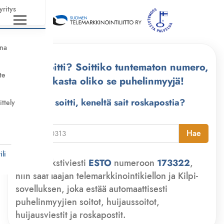
yritys
nna
Kuka soitti? Soittiko tuntematon numero,
te
tarkasta oliko se puhelinmyyjä!
Kuka soitti, keneltä sait roskapostia?
ittely
i
Hae
li
Lähetä tekstiviesti
ESTO
numeroon
173322
,
niin saat laajan telemarkkinointikiellon ja Kilpi-
sovelluksen, joka estää automaattisesti
puhelinmyyjien soitot, huijaussoitot,
huijausviestit ja roskapostit.