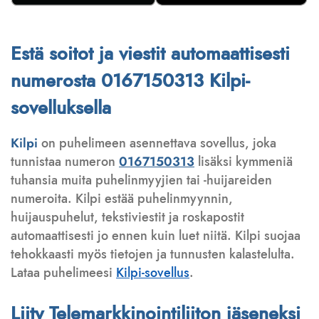
Estä soitot ja viestit automaattisesti
numerosta 0167150313 Kilpi-
sovelluksella
Kilpi
on puhelimeen asennettava sovellus, joka
tunnistaa numeron
0167150313
lisäksi kymmeniä
tuhansia muita puhelinmyyjien tai -huijareiden
numeroita. Kilpi estää puhelinmyynnin,
huijauspuhelut, tekstiviestit ja roskapostit
automaattisesti jo ennen kuin luet niitä. Kilpi suojaa
tehokkaasti myös tietojen ja tunnusten kalastelulta.
Lataa puhelimeesi
Kilpi-sovellus
.
Liity Telemarkkinointiliiton jäseneksi